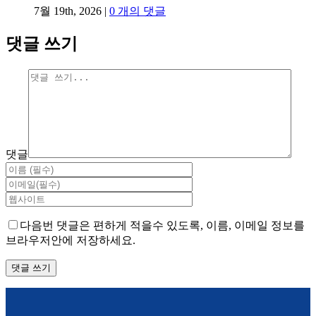
7월 19th, 2026
|
0 개의 댓글
댓글 쓰기
댓글
다음번 댓글은 편하게 적을수 있도록, 이름, 이메일 정보를
브라우저안에 저장하세요.