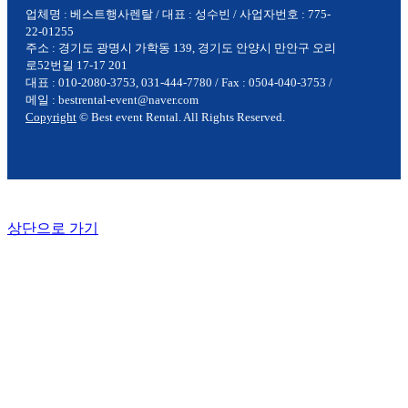
업체명 : 베스트행사렌탈 / 대표 : 성수빈 / 사업자번호 : 775-
22-01255
주소 : 경기도 광명시 가학동 139, 경기도 안양시 만안구 오리
로52번길 17-17 201
대표 : 010-2080-3753, 031-444-7780 / Fax : 0504-040-3753 /
메일 : bestrental-event@naver.com
Copyright
© Best event Rental. All Rights Reserved.
상단으로 가기