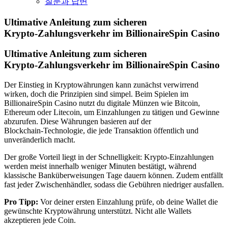
질문과 답변
Ultimative Anleitung zum sicheren
Krypto‑Zahlungsverkehr im BillionaireSpin Casino
Ultimative Anleitung zum sicheren
Krypto‑Zahlungsverkehr im BillionaireSpin Casino
Der Einstieg in Kryptowährungen kann zunächst verwirrend
wirken, doch die Prinzipien sind simpel. Beim Spielen im
BillionaireSpin Casino nutzt du digitale Münzen wie Bitcoin,
Ethereum oder Litecoin, um Einzahlungen zu tätigen und Gewinne
abzurufen. Diese Währungen basieren auf der
Blockchain‑Technologie, die jede Transaktion öffentlich und
unveränderlich macht.
Der große Vorteil liegt in der Schnelligkeit: Krypto‑Einzahlungen
werden meist innerhalb weniger Minuten bestätigt, während
klassische Banküberweisungen Tage dauern können. Zudem entfällt
fast jeder Zwischenhändler, sodass die Gebühren niedriger ausfallen.
Pro Tipp:
Vor deiner ersten Einzahlung prüfe, ob deine Wallet die
gewünschte Kryptowährung unterstützt. Nicht alle Wallets
akzeptieren jede Coin.