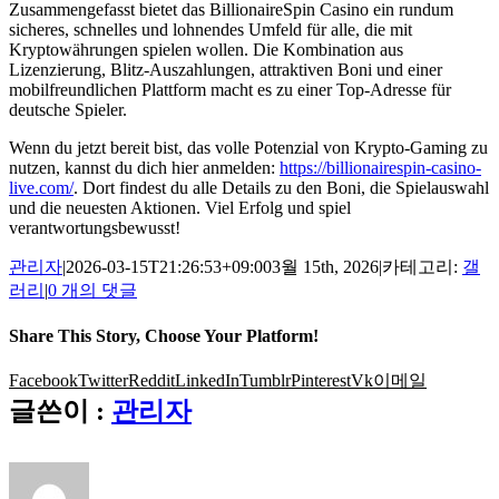
Zusammengefasst bietet das BillionaireSpin Casino ein rundum
sicheres, schnelles und lohnendes Umfeld für alle, die mit
Kryptowährungen spielen wollen. Die Kombination aus
Lizenzierung, Blitz‑Auszahlungen, attraktiven Boni und einer
mobilfreundlichen Plattform macht es zu einer Top‑Adresse für
deutsche Spieler.
Wenn du jetzt bereit bist, das volle Potenzial von Krypto‑Gaming zu
nutzen, kannst du dich hier anmelden:
https://billionairespin-casino-
live.com/
. Dort findest du alle Details zu den Boni, die Spielauswahl
und die neuesten Aktionen. Viel Erfolg und spiel
verantwortungsbewusst!
관리자
|
2026-03-15T21:26:53+09:00
3월 15th, 2026
|
카테고리:
갤
러리
|
0 개의 댓글
Share This Story, Choose Your Platform!
Facebook
Twitter
Reddit
LinkedIn
Tumblr
Pinterest
Vk
이메일
글쓴이 :
관리자