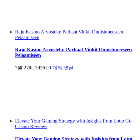
Raju Kasino Arvostelu: Parhaat Vinkit Onnistuneeseen
Pelaamiseen
Raju Kasino Arvostelu: Parhaat Vinkit Onnistuneeseen
Pelaamiseen
7월 27th, 2026
|
0 개의 댓글
Elevate Your Gaming Strategy with Insights from Lotto Go
Casino Reviews
Elevate Your Gaming Strategy with Insights from Lotto