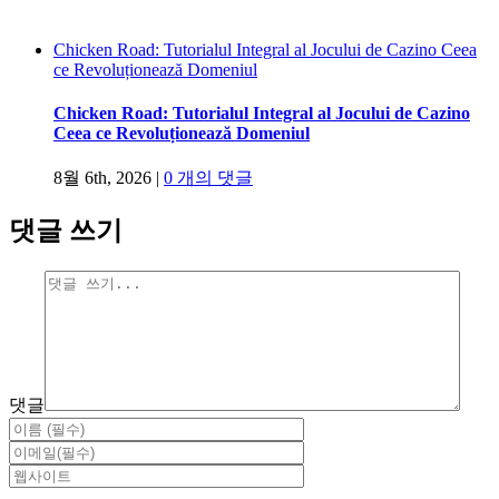
Chicken Road: Tutorialul Integral al Jocului de Cazino Ceea
ce Revoluționează Domeniul
Chicken Road: Tutorialul Integral al Jocului de Cazino
Ceea ce Revoluționează Domeniul
8월 6th, 2026
|
0 개의 댓글
댓글 쓰기
댓글