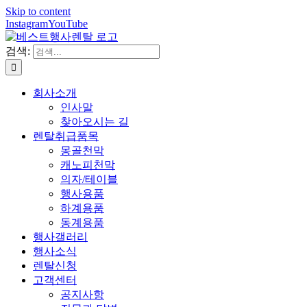
Skip to content
Instagram
YouTube
검색:
회사소개
인사말
찾아오시는 길
렌탈취급품목
몽골천막
캐노피천막
의자/테이블
행사용품
하계용품
동계용품
행사갤러리
행사소식
렌탈신청
고객센터
공지사항