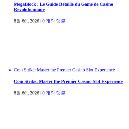
MegaBlock : Le Guide Détaillé du Game de Casino
Révolutionnaire
8월 6th, 2026
|
0 개의 댓글
Coin Strike: Master the Premier Casino Slot Experience
Coin Strike: Master the Premier Casino Slot Experience
8월 6th, 2026
|
0 개의 댓글