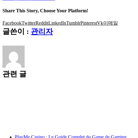
Share This Story, Choose Your Platform!
Facebook
Twitter
Reddit
LinkedIn
Tumblr
Pinterest
Vk
이메일
글쓴이 :
관리자
관련 글
PlayMe Casino : Le Guide Complet du Game de Gaming