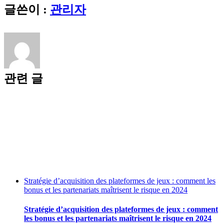
글쓴이 :
관리자
관련 글
Stratégie d’acquisition des plateformes de jeux : comment les
bonus et les partenariats maîtrisent le risque en 2024
Stratégie d’acquisition des plateformes de jeux : comment
les bonus et les partenariats maîtrisent le risque en 2024