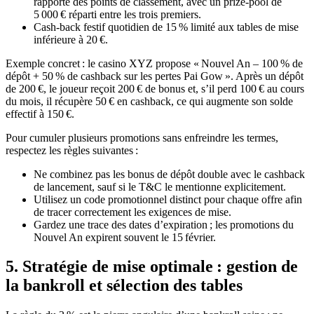
rapporte des points de classement, avec un prize‑pool de
5 000 € réparti entre les trois premiers.
Cash‑back festif quotidien de 15 % limité aux tables de mise
inférieure à 20 €.
Exemple concret : le casino XYZ propose « Nouvel An – 100 % de
dépôt + 50 % de cashback sur les pertes Pai Gow ». Après un dépôt
de 200 €, le joueur reçoit 200 € de bonus et, s’il perd 100 € au cours
du mois, il récupère 50 € en cashback, ce qui augmente son solde
effectif à 150 €.
Pour cumuler plusieurs promotions sans enfreindre les termes,
respectez les règles suivantes :
Ne combinez pas les bonus de dépôt double avec le cashback
de lancement, sauf si le T&C le mentionne explicitement.
Utilisez un code promotionnel distinct pour chaque offre afin
de tracer correctement les exigences de mise.
Gardez une trace des dates d’expiration ; les promotions du
Nouvel An expirent souvent le 15 février.
5. Stratégie de mise optimale : gestion de
la bankroll et sélection des tables