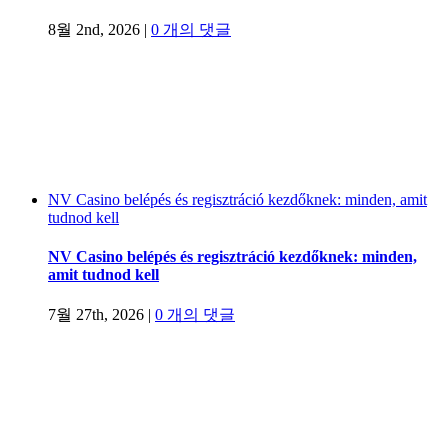
8월 2nd, 2026
|
0 개의 댓글
NV Casino belépés és regisztráció kezdőknek: minden, amit
tudnod kell
NV Casino belépés és regisztráció kezdőknek: minden,
amit tudnod kell
7월 27th, 2026
|
0 개의 댓글