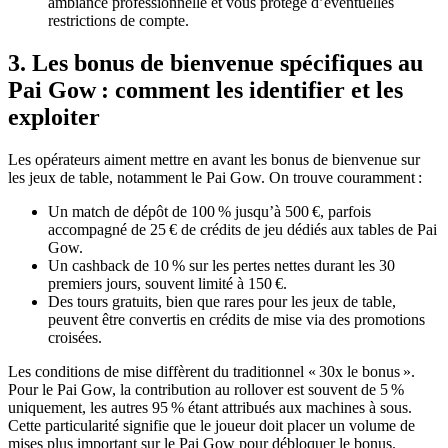
ambiance professionnelle et vous protège d’éventuelles
restrictions de compte.
3. Les bonus de bienvenue spécifiques au
Pai Gow : comment les identifier et les
exploiter
Les opérateurs aiment mettre en avant les bonus de bienvenue sur
les jeux de table, notamment le Pai Gow. On trouve couramment :
Un match de dépôt de 100 % jusqu’à 500 €, parfois
accompagné de 25 € de crédits de jeu dédiés aux tables de Pai
Gow.
Un cashback de 10 % sur les pertes nettes durant les 30
premiers jours, souvent limité à 150 €.
Des tours gratuits, bien que rares pour les jeux de table,
peuvent être convertis en crédits de mise via des promotions
croisées.
Les conditions de mise diffèrent du traditionnel « 30x le bonus ».
Pour le Pai Gow, la contribution au rollover est souvent de 5 %
uniquement, les autres 95 % étant attribués aux machines à sous.
Cette particularité signifie que le joueur doit placer un volume de
mises plus important sur le Pai Gow pour débloquer le bonus.