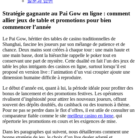
질문과 답변
Stratégie gagnante au Pai Gow en ligne : comment
allier jeux de table et promotions pour bien
commencer l’année
Le Pai Gow, héritier des tables de casino traditionnelles de
Shanghai, fascine les joueurs par son mélange de patience et de
chance. Deux mains sont créées à chaque tour : une main haute et
une main basse, dont la hiérarchie rappelle le poker tout en
conservant une part de mystère. Cette dualité en fait l’un des jeux de
table les plus intrigants des casinos en ligne, surtout lorsqu’il est
proposé en version live : l’animation d’un vrai croupier ajoute une
dimension humaine difficile à reproduire.
Le début d’année est, quant à lui, la période idéale pour profiter des
bonus de lancement et des promotions festives. Les opérateurs
rivalisent d’ingéniosité pour attirer les nouveaux joueurs, offrant
souvent des dépôts doublés, du cashback ou des tournois à thème.
Pour ne pas se perdre dans le flot d’offres, il est utile de consulter un
comparateur fiable comme le site
meilleur casino en ligne
, qui
répertorie les promotions en cours et les exigences de mise.
Dans les paragraphes qui suivent, nous détaillerons comment une
bonne stratégie de jeu, le choix d’un live dealer adapté et