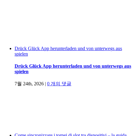
Drück Glück App herunterladen und von unterwegs aus
spielen
Drück Glück App herunterladen und von unterwegs aus
spielen
7월 24th, 2026
|
0 개의 댓글
Come sincronizzare i tornei di slot tra dispositivi – la guida