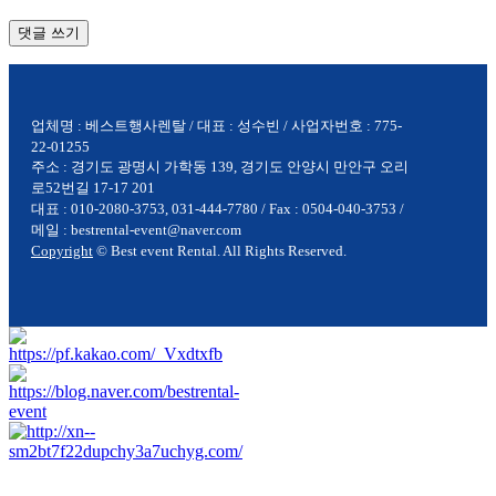
업체명 : 베스트행사렌탈 / 대표 : 성수빈 / 사업자번호 : 775-
22-01255
주소 : 경기도 광명시 가학동 139, 경기도 안양시 만안구 오리
로52번길 17-17 201
대표 : 010-2080-3753, 031-444-7780 / Fax : 0504-040-3753 /
메일 : bestrental-event@naver.com
Copyright
© Best event Rental. All Rights Reserved.