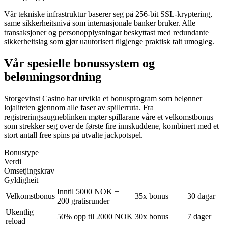
Vår tekniske infrastruktur baserer seg på 256-bit SSL-kryptering,
same sikkerheitsnivå som internasjonale banker bruker. Alle
transaksjoner og personopplysningar beskyttast med redundante
sikkerheitslag som gjør uautorisert tilgjenge praktisk talt umogleg.
Vår spesielle bonussystem og
belønningsordning
Storgevinst Casino har utvikla et bonusprogram som belønner
lojaliteten gjennom alle faser av spillerruta. Fra
registreringsaugneblinken møter spillarane våre et velkomstbonus
som strekker seg over de første fire innskuddene, kombinert med et
stort antall free spins på utvalte jackpotspel.
Bonustype
Verdi
Omsetjingskrav
Gyldigheit
Inntil 5000 NOK +
Velkomstbonus
35x bonus
30 dagar
200 gratisrunder
Ukentlig
50% opp til 2000 NOK
30x bonus
7 dager
reload