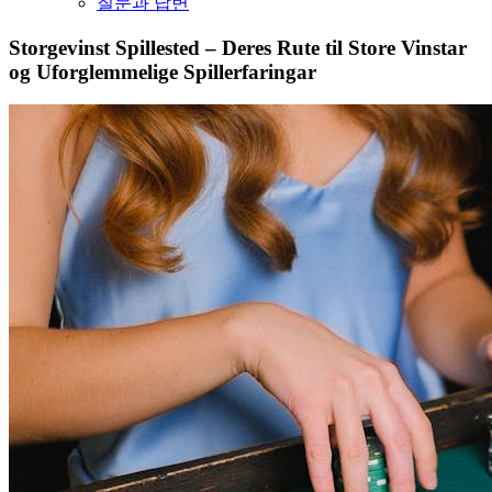
질문과 답변
Storgevinst Spillested – Deres Rute til Store Vinstar
og Uforglemmelige Spillerfaringar