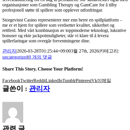
organisasjoner som Gambling Therapy og GamCare for å tilby
profesjonell støtte til spillere som opplever utfordringar.
Storgevinst Casino representerer mer enn berre en spillplattform –
me er et hjem for spillere som verdsetter kvalitet, sikkerhet og
rettferd. Med vårt kombinasjon av toppmoderne teknologi, lukrative
bonuser og ekte jackpotmuligheter, står vi klare til å levera
spillerfaringar som overgår forventningene dine.
관리자
|
2026-03-28T01:25:44+09:00
3월 27th, 2026
|
카테고리:
uncategorized
|
0 개의 댓글
Share This Story, Choose Your Platform!
Facebook
Twitter
Reddit
LinkedIn
Tumblr
Pinterest
Vk
이메일
글쓴이 :
관리자
관련 글