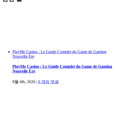
PlayMe Casino : Le Guide Complet du Game de Gaming
Nouvelle Ère
PlayMe Casino : Le Guide Complet du Game de Gaming
Nouvelle Ère
8월 6th, 2026
|
0 개의 댓글