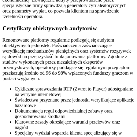
specjalistyczne firmy sprawdzają generatory cyfr aleatorycznych
oraz parametry wypłat, co pozwala klientom na sprawdzenie
rzetelności operatora.
Certyfikaty obiektywnych audytorów
Renomowane platformy regularnie podlegają się audytom
obiektywnych jednostek. Poświadczenia zaświadczające
weryfikację mechanizmów pieniężnych oraz systemów rozgrywek
są dowód na przejrzystość funkcjonowania platformy. Zgodnie z
studiów wykonanych przez niezależnych ekspertów
przemysłowych, operatorzy poddające się regularnym przeglądom
przekazują średnio od 96 do 98% wpłaconych funduszy graczom w
postaci wygranych.
Cykliczne sprawozdania RTP (Zwrot to Player) udostępniane
na witrynie internetowej
Świadectwa przyznane przez jednostki weryfikujące aplikacje
hazardowe
Dokumentacja reguł odpowiedzialnej zabawy oraz
gospodarowania środkami
Klarowne zasady określające warunki przelewów oraz
nagród
Specjalny wydział wsparcia klienta specjalizujący się w