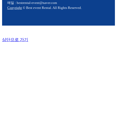
메일 : bestrental-event@naver.com
Copyright
© Best event Rental. All Rights Reserved.
상단으로 가기