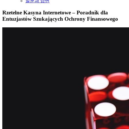
질문과 답변
Rzetelne Kasyna Internetowe – Poradnik dla
Entuzjastów Szukających Ochrony Finansowego