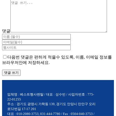
댓글
다음번 댓글은 편하게 적을수 있도록, 이름, 이메일 정보를
브라우저안에 저장하세요.
업체명 : 베스트행사렌탈 / 대표 : 성수빈 / 사업자번호 : 775-
22-01255
주소 : 경기도 광명시 가학동 139, 경기도 안양시 만안구 오리
로52번길 17-17 201
대표 : 010-2080-3753, 031-444-7780 / Fax : 0504-040-3753 /