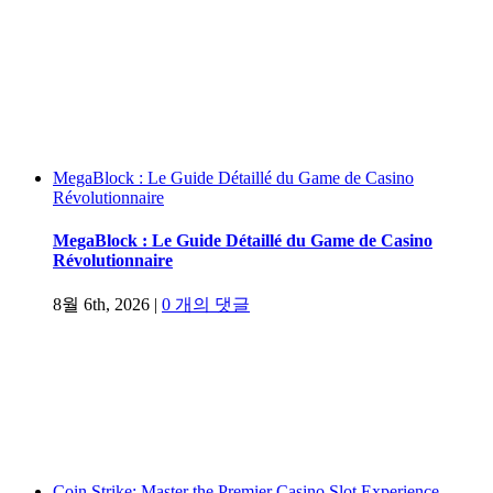
MegaBlock : Le Guide Détaillé du Game de Casino
Révolutionnaire
MegaBlock : Le Guide Détaillé du Game de Casino
Révolutionnaire
8월 6th, 2026
|
0 개의 댓글
Coin Strike: Master the Premier Casino Slot Experience