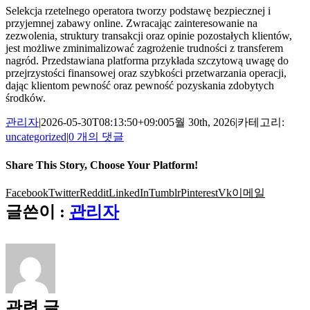
Selekcja rzetelnego operatora tworzy podstawę bezpiecznej i
przyjemnej zabawy online. Zwracając zainteresowanie na
zezwolenia, struktury transakcji oraz opinie pozostałych klientów,
jest możliwe zminimalizować zagrożenie trudności z transferem
nagród. Przedstawiana platforma przykłada szczytową uwagę do
przejrzystości finansowej oraz szybkości przetwarzania operacji,
dając klientom pewność oraz pewność pozyskania zdobytych
środków.
관리자
|
2026-05-30T08:13:50+09:00
5월 30th, 2026
|
카테고리:
uncategorized
|
0 개의 댓글
Share This Story, Choose Your Platform!
Facebook
Twitter
Reddit
LinkedIn
Tumblr
Pinterest
Vk
이메일
글쓴이 :
관리자
관련 글