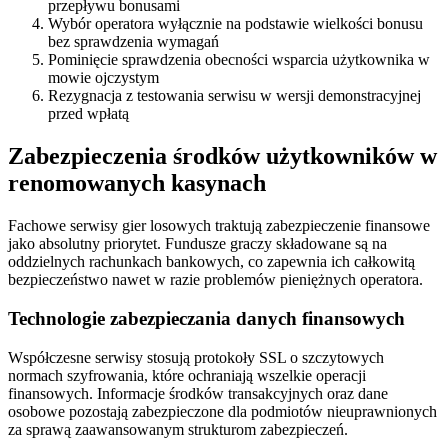
przepływu bonusami
Wybór operatora wyłącznie na podstawie wielkości bonusu
bez sprawdzenia wymagań
Pominięcie sprawdzenia obecności wsparcia użytkownika w
mowie ojczystym
Rezygnacja z testowania serwisu w wersji demonstracyjnej
przed wpłatą
Zabezpieczenia środków użytkowników w
renomowanych kasynach
Fachowe serwisy gier losowych traktują zabezpieczenie finansowe
jako absolutny priorytet. Fundusze graczy składowane są na
oddzielnych rachunkach bankowych, co zapewnia ich całkowitą
bezpieczeństwo nawet w razie problemów pieniężnych operatora.
Technologie zabezpieczania danych finansowych
Współczesne serwisy stosują protokoły SSL o szczytowych
normach szyfrowania, które ochraniają wszelkie operacji
finansowych. Informacje środków transakcyjnych oraz dane
osobowe pozostają zabezpieczone dla podmiotów nieuprawnionych
za sprawą zaawansowanym strukturom zabezpieczeń.