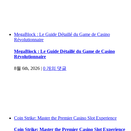
MegaBlock : Le Guide Détaillé du Game de Casino
Révolutionnaire
MegaBlock : Le Guide Détaillé du Game de Casino
Révolutionnaire
8월 6th, 2026
|
0 개의 댓글
Coin Strike: Master the Premier Casino Slot Experience
Coin Strike: Master the Premier Casino Slot Experience