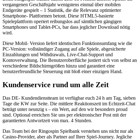
vergangenen Geschäftsjahr wenigstens einmal über mobilen
Endgeräte gespielt – 1 Statistik, die die Relevanz optimierter
Smartphone- Plattformen betont. Diese HTML5-basierte
Spieleplattform operiert reibungslos auf sämtlichen gängigen
Smartphones und Tablet-PCs, bar dass jeglicher Download nötig
wird.
Diese Mobil- Version liefert identischen Funktionsumfang wie die
PC-Version: vollständiger Zugang auf alle Spiele, abgesicherte
Einzahlungen und Withdrawals, Live-Chat-Support und
Kontoverwaltung. Die Benutzeroberfläche justiert sich von selbst an
verschiedene Bildschirmgrößen hinzu und garantiert eine
benutzerfreundliche Steuerung mit bloß einer einzigen Hand.
Kundenservice rund um alle Zeit
Das DE- Kundendienstteam ist verfügbar euch 24 h am Tag, sieben
Tage die KW zur Seite. Die mittlere Reaktionszeit im Echtzeit-Chat
beträgt unter neunzig s – ein Wert, auf den wir besonders proud
sind. Optional erreichen Sie uns per elektronischer Post mit der
garantierten Antwortzeit von max. 4 Stunden.
Das Team bei der Ringospin Spielbank verstehen uns nicht nur als
Casino-Provider, aber als Partner auf Ihrer Spiel-Journey. Jegliche