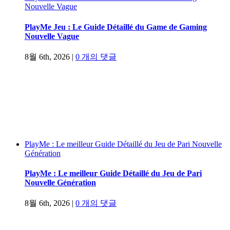
Nouvelle Vague
PlayMe Jeu : Le Guide Détaillé du Game de Gaming
Nouvelle Vague
8월 6th, 2026
|
0 개의 댓글
PlayMe : Le meilleur Guide Détaillé du Jeu de Pari Nouvelle
Génération
PlayMe : Le meilleur Guide Détaillé du Jeu de Pari
Nouvelle Génération
8월 6th, 2026
|
0 개의 댓글