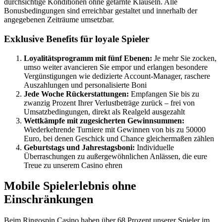
durchsichtige Konditionen ohne getarnte Klauseln. Alle
Bonusbedingungen sind erreichbar gestaltet und innerhalb der
angegebenen Zeiträume umsetzbar.
Exklusive Benefits für loyale Spieler
Loyalitätsprogramm mit fünf Ebenen:
Je mehr Sie zocken,
umso weiter avancieren Sie empor und erlangen besondere
Vergünstigungen wie dedizierte Account-Manager, raschere
Auszahlungen und personalisierte Boni
Jede Woche Rückerstattungen:
Empfangen Sie bis zu
zwanzig Prozent Ihrer Verlustbeträge zurück – frei von
Umsatzbedingungen, direkt als Realgeld ausgezahlt
Wettkämpfe mit zugesicherten Gewinnsummen:
Wiederkehrende Turniere mit Gewinnen von bis zu 50000
Euro, bei denen Geschick und Chance gleichermaßen zählen
Geburtstags und Jahrestagsboni:
Individuelle
Überraschungen zu außergewöhnlichen Anlässen, die eure
Treue zu unserem Casino ehren
Mobile Spielerlebnis ohne
Einschränkungen
Beim Ringospin Casino haben über 68 Prozent unserer Spieler im