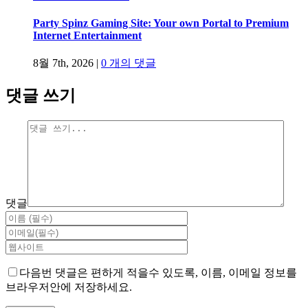
Party Spinz Gaming Site: Your own Portal to Premium
Internet Entertainment
8월 7th, 2026
|
0 개의 댓글
댓글 쓰기
댓글
다음번 댓글은 편하게 적을수 있도록, 이름, 이메일 정보를
브라우저안에 저장하세요.