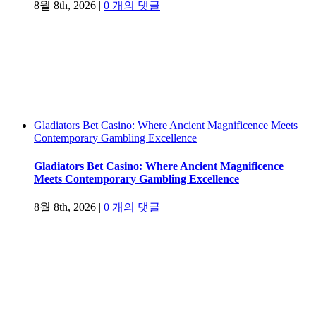
8월 8th, 2026
|
0 개의 댓글
Gladiators Bet Casino: Where Ancient Magnificence Meets
Contemporary Gambling Excellence
Gladiators Bet Casino: Where Ancient Magnificence
Meets Contemporary Gambling Excellence
8월 8th, 2026
|
0 개의 댓글