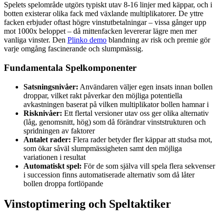
Spelets spelområde utgörs typiskt utav 8-16 linjer med käppar, och i
botten existerar olika fack med växlande multiplikatorer. De yttre
facken erbjuder oftast högre vinstutbetalningar – vissa gånger upp
mot 1000x beloppet – då mittenfacken levererar lägre men mer
vanliga vinster. Den
Plinko demo
blandning av risk och premie gör
varje omgång fascinerande och slumpmässig.
Fundamentala Spelkomponenter
Satsningsnivåer:
Användaren väljer egen insats innan bollen
droppar, vilket rakt påverkar den möjliga potentiella
avkastningen baserat på vilken multiplikator bollen hamnar i
Risknivåer:
Ett flertal versioner utav oss ger olika alternativ
(låg, genomsnitt, hög) som då förändrar vinststrukturen och
spridningen av faktorer
Antalet rader:
Flera rader betyder fler käppar att studsa mot,
som ökar såväl slumpmässigheten samt den möjliga
variationen i resultat
Automatiskt spel:
För de som själva vill spela flera sekvenser
i succession finns automatiserade alternativ som då låter
bollen droppa fortlöpande
Vinstoptimering och Speltaktiker