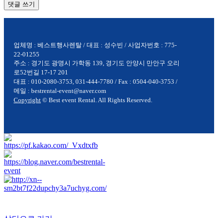
업체명 : 베스트행사렌탈 / 대표 : 성수빈 / 사업자번호 : 775-
22-01255
주소 : 경기도 광명시 가학동 139, 경기도 안양시 만안구 오리
로52번길 17-17 201
대표 : 010-2080-3753, 031-444-7780 / Fax : 0504-040-3753 /
메일 : bestrental-event@naver.com
Copyright
© Best event Rental. All Rights Reserved.