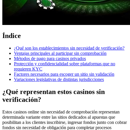
Índice
¿Qué son los establecimientos sin necesidad de verificación?
Ventajas principales al participar sin comprobación
Métodos de pago para casinos privados
Protección y confidencialidad sobre plataformas que no
requieren KYC
Factores necesarios para escoger un sitio sin validación
Variaciones legislativas de distintas jurisdicciones
¿Qué representan estos casinos sin
verificación?
Estos casinos online sin necesidad de comprobación representan
determinada variante entre las sitios dedicados al apuestas que
posibilitan a los clientes inscribirse, ingresar fondos junto con cobrar
fondos sin necesidad de obligación para completar procesos