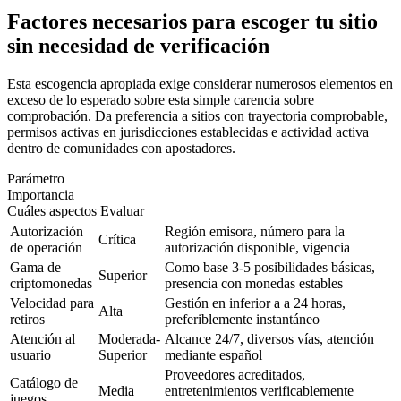
Factores necesarios para escoger tu sitio
sin necesidad de verificación
Esta escogencia apropiada exige considerar numerosos elementos en
exceso de lo esperado sobre esta simple carencia sobre
comprobación. Da preferencia a sitios con trayectoria comprobable,
permisos activas en jurisdicciones establecidas e actividad activa
dentro de comunidades con apostadores.
Parámetro
Importancia
Cuáles aspectos Evaluar
Autorización
Región emisora, número para la
Crítica
de operación
autorización disponible, vigencia
Gama de
Como base 3-5 posibilidades básicas,
Superior
criptomonedas
presencia con monedas estables
Velocidad para
Gestión en inferior a a 24 horas,
Alta
retiros
preferiblemente instantáneo
Atención al
Moderada-
Alcance 24/7, diversos vías, atención
usuario
Superior
mediante español
Proveedores acreditados,
Catálogo de
Media
entretenimientos verificablemente
juegos