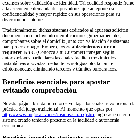
extensos sobre validación de identidad. Tal cualidad responde frente
a la ascendente demanda de apostadores que anteponen su
confidencialidad y mayor rapidez en sus operaciones para su
diversión por internet.
Tradicionalmente, dichas sistemas dedicados al apuestas solicitan
documentación incluyendo identificaciones gubernamentales,
comprobantes sobre el domicilio junto con validación de sistemas
para procesar pago. Empero, los
establecimientos que no
requieren KYC
(Conozca a tu Customer) trabajan según
autorizaciones particulares las cuales facilitan movimientos
instantáneas apoyadas mediante tecnologías blockchain e
criptomonedas, eliminando terceros y trámites burocráticos.
Beneficios esenciales para apostar
evitando comprobación
Nuestra página brinda numerosos ventajas los cuales revolucionan la
práctica del juego tradicional. Al momento que optas por
https://www.hugosalazar.es/casinos-sin-registro
, ingresas en cierto
sistema creado teniendo presente en la facilidad e autonomía
económica.
Beneficios inmediatos destinados a usuarios