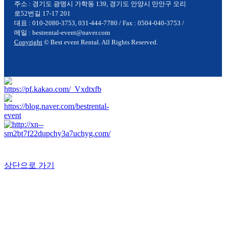
주소 : 경기도 광명시 가학동 139, 경기도 안양시 만안구 오리
로52번길 17-17 201
대표 : 010-2080-3753, 031-444-7780 / Fax : 0504-040-3753 /
메일 : bestrental-event@naver.com
Copyright
© Best event Rental. All Rights Reserved.
상단으로 가기