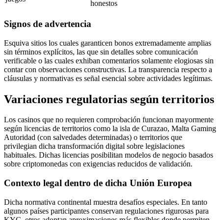
honestos
Signos de advertencia
Esquiva sitios los cuales garanticen bonos extremadamente amplias
sin términos explícitos, las que sin detalles sobre comunicación
verificable o las cuales exhiban comentarios solamente elogiosas sin
contar con observaciones constructivas. La transparencia respecto a
cláusulas y normativas es señal esencial sobre actividades legítimas.
Variaciones regulatorias según territorios
Los casinos que no requieren comprobación funcionan mayormente
según licencias de territorios como la isla de Curazao, Malta Gaming
Autoridad (con salvedades determinadas) o territorios que
privilegian dicha transformación digital sobre legislaciones
habituales. Dichas licencias posibilitan modelos de negocio basados
sobre criptomonedas con exigencias reducidos de validación.
Contexto legal dentro de dicha Unión Europea
Dicha normativa continental muestra desafíos especiales. En tanto
algunos países participantes conservan regulaciones rigurosas para
KYC, otros adoptan aproximaciones más flexibles donde permiten