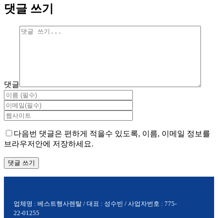
댓글 쓰기
댓글
다음번 댓글은 편하게 적을수 있도록, 이름, 이메일 정보를
브라우저안에 저장하세요.
업체명 : 베스트행사렌탈 / 대표 : 성수빈 / 사업자번호 : 775-
22-01255