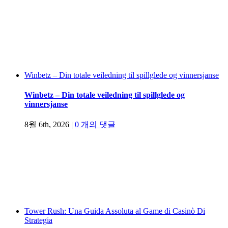
Winbetz – Din totale veiledning til spillglede og vinnersjanse
Winbetz – Din totale veiledning til spillglede og
vinnersjanse
8월 6th, 2026
|
0 개의 댓글
Tower Rush: Una Guida Assoluta al Game di Casinò Di
Strategia