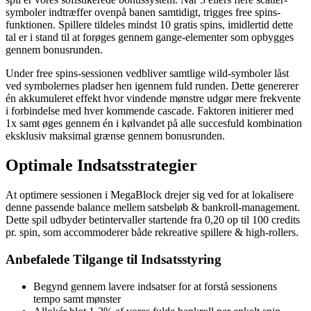
symboler indtræffer ovenpå banen samtidigt, trigges free spins-
funktionen. Spillere tildeles mindst 10 gratis spins, imidlertid dette
tal er i stand til at forøges gennem gange-elementer som opbygges
gennem bonusrunden.
Under free spins-sessionen vedbliver samtlige wild-symboler låst
ved symbolernes pladser hen igennem fuld runden. Dette genererer
én akkumuleret effekt hvor vindende mønstre udgør mere frekvente
i forbindelse med hver kommende cascade. Faktoren initierer med
1x samt øges gennem én i kølvandet på alle succesfuld kombination
eksklusiv maksimal grænse gennem bonusrunden.
Optimale Indsatsstrategier
At optimere sessionen i MegaBlock drejer sig ved for at lokalisere
denne passende balance mellem satsbeløb & bankroll-management.
Dette spil udbyder betintervaller startende fra 0,20 op til 100 credits
pr. spin, som accommoderer både rekreative spillere & high-rollers.
Anbefalede Tilgange til Indsatsstyring
Begynd gennem lavere indsatser for at forstå sessionens
tempo samt mønster