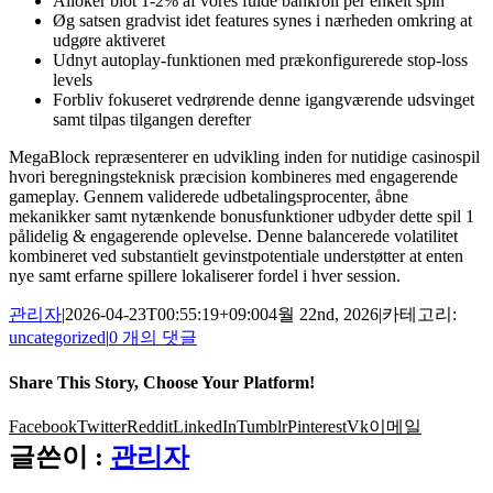
Allokér blot 1-2% af vores fulde bankroll per enkelt spin
Øg satsen gradvist idet features synes i nærheden omkring at
udgøre aktiveret
Udnyt autoplay-funktionen med prækonfigurerede stop-loss
levels
Forbliv fokuseret vedrørende denne igangværende udsvinget
samt tilpas tilgangen derefter
MegaBlock repræsenterer en udvikling inden for nutidige casinospil
hvori beregningsteknisk præcision kombineres med engagerende
gameplay. Gennem validerede udbetalingsprocenter, åbne
mekanikker samt nytænkende bonusfunktioner udbyder dette spil 1
pålidelig & engagerende oplevelse. Denne balancerede volatilitet
kombineret ved substantielt gevinstpotentiale understøtter at enten
nye samt erfarne spillere lokaliserer fordel i hver session.
관리자
|
2026-04-23T00:55:19+09:00
4월 22nd, 2026
|
카테고리:
uncategorized
|
0 개의 댓글
Share This Story, Choose Your Platform!
Facebook
Twitter
Reddit
LinkedIn
Tumblr
Pinterest
Vk
이메일
글쓴이 :
관리자