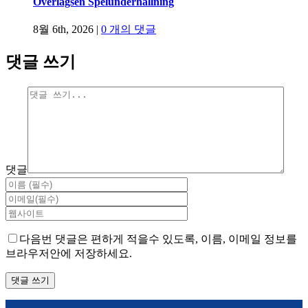
Överlägsen Spelunderhållning
8월 6th, 2026
|
0 개의 댓글
댓글 쓰기
댓글
다음번 댓글은 편하게 적을수 있도록, 이름, 이메일 정보를
브라우저안에 저장하세요.