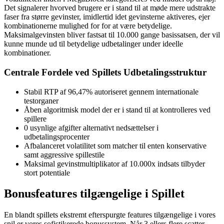
Det signalerer hvorved brugere er i stand til at møde mere udstrakte
faser fra større gevinster, imidlertid idet gevinsterne aktiveres, ejer
kombinationerne mulighed for for at være betydelige.
Maksimalgevinsten bliver fastsat til 10.000 gange basissatsen, der vil
kunne munde ud til betydelige udbetalinger under ideelle
kombinationer.
Centrale Fordele ved Spillets Udbetalingsstruktur
Stabil RTP af 96,47% autoriseret gennem internationale
testorganer
Åben algoritmisk model der er i stand til at kontrolleres ved
spillere
0 usynlige afgifter alternativt nedsættelser i
udbetalingsprocenter
Afbalanceret volatilitet som matcher til enten konservative
samt aggressive spillestile
Maksimal gevinstmultiplikator af 10.000x indsats tilbyder
stort potentiale
Bonusfeatures tilgængelige i Spillet
En blandt spillets ekstremt efterspurgte features tilgængelige i vores
spil er vores sofistikerede bonussystem. Når 3 ellers flere scatter-