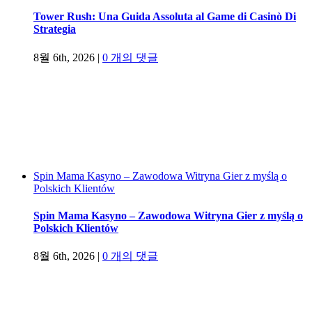
Tower Rush: Una Guida Assoluta al Game di Casinò Di
Strategia
8월 6th, 2026
|
0 개의 댓글
Spin Mama Kasyno – Zawodowa Witryna Gier z myślą o
Polskich Klientów
Spin Mama Kasyno – Zawodowa Witryna Gier z myślą o
Polskich Klientów
8월 6th, 2026
|
0 개의 댓글