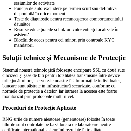
sesiunilor de activitate
Funcția de auto-excludere pe termen scurt sau definitivă
disponibilă în orice moment
Teste de diagnostic pentru recunoașterea comportamentului
dăunător
Resurse educaționale și link-uri către entități focalizate în
asistență
Blocări de acces pentru cei minori prin controale KYC
mandatorii
Soluții tehnice și Mecanisme de Protecție
Sistemul noastră tehnologică folosește encriptare SSL cu două sute
cincizeci și șase de biti pentru totalitatea transmisiile între device-
urile jucătorilor și servere-le noastre IT. Informațiile individuale și
bancare sunt păstrate în infrastructură securizate, conforme cu
normele de protecție a datelor, iar intrarea la acestea este foarte
monitorizat prin protocoale multi-nivel.
Proceduri de Protecție Aplicate
RNG-urile de numere aleatoare (generatoare) folosite în toate
titlurile sunt controlate pe bază lunară de laboratoare neutre
certificate internațional, asigurând rezultate în totalitate