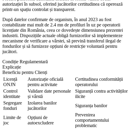
autorizației în subsol, oferind jucătorilor certitudinea că operează
printr-un spațiu controlat și transparent.
După datelor confirmate de organism, în anul 2023 au fost
contabilizate mai mult de 2.4 mn de profiluri în uz pe operatorii
licențiate din România, ceea ce dovedește dimensiunea prezentei
industrii. Dispozițiile actuale obligă furnizorilor să implementeze
mecanisme de verificare a vârstei, să prevină transferul ilegal de
fondurilor și să furnizeze opțiuni de restricție voluntară pentru
jucători.
Condiție Regulamentară
Explicație
Beneficiu pentru Clienți
Licență
Autorizație oficială
Certitudinea conformității
ONJN
pentru activitate
operatorului
Control
Validare date personale
Siguranță contra activităților
identitate
și vârstă
ilicite
Segregare
Izolarea banilor
Siguranța banilor
fonduri
jucătorilor
Prevenirea
Limite de
Opțiuni de
comportamentului
joc
autoexcludere
problematic