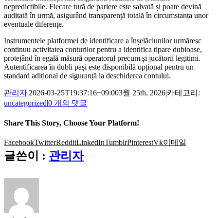
nepredictibile. Fiecare tură de pariere este salvată și poate devină
auditată în urmă, asigurând transparență totală în circumstanța unor
eventuale diferențe.
Instrumentele platformei de identificare a înșelăciunilor urmăresc
continuu activitatea conturilor pentru a identifica tipare dubioase,
protejând în egală măsură operatorul precum și jucătorii legitimi.
Autentificarea în dubli pași este disponibilă opțional pentru un
standard adițional de siguranță la deschiderea contului.
관리자
|
2026-03-25T19:37:16+09:00
3월 25th, 2026
|
카테고리:
uncategorized
|
0 개의 댓글
Share This Story, Choose Your Platform!
Facebook
Twitter
Reddit
LinkedIn
Tumblr
Pinterest
Vk
이메일
글쓴이 :
관리자