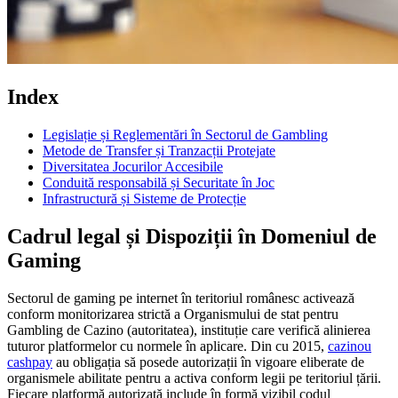
Index
Legislație și Reglementări în Sectorul de Gambling
Metode de Transfer și Tranzacții Protejate
Diversitatea Jocurilor Accesibile
Conduită responsabilă și Securitate în Joc
Infrastructură și Sisteme de Protecție
Cadrul legal și Dispoziții în Domeniul de
Gaming
Sectorul de gaming pe internet în teritoriul românesc activează
conform monitorizarea strictă a Organismului de stat pentru
Gambling de Cazino (autoritatea), instituție care verifică alinierea
tuturor platformelor cu normele în aplicare. Din cu 2015,
cazinou
cashpay
au obligația să posede autorizații în vigoare eliberate de
organismele abilitate pentru a activa conform legii pe teritoriul țării.
Fiecare platformă autorizată include în formă vizibil codul