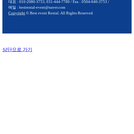
대표 : 010-2080-3753, 031-444-7780 / Fax : 0504-040-3753 /
메일 : bestrental-event@naver.com
Copyright
© Best event Rental. All Rights Reserved.
상단으로 가기