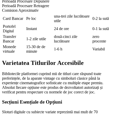
Perioadă Procesare Depunere
Perioadă Procesare Retragere
Comision Aproximativ
una-trei zile lucrătoare
Card Bancar
Pe loc
0-2 la sută
utile
Portofel
Instant
24 de ore
0-1 la sută
Digital
Transfer
două-cinci zile
zero
1-2 zile utile
Bancar
lucrătoare
procente
Monede
15-30 de de
1-6 h
Variabil
virtuale
minute
Varietatea Titlurilor Accesibile
Bibliotecile platformei cuprind mii de titluri care răspund toate
preferințele, de la aparate vintage cu simboluri clasice până la
experiențe cinematografice sofisticate cu multiple etape premiu.
Absolut fiecare opțiune este produs de dezvoltatori autorizați și
verificat pentru respectare cu normele de joc corect de joc.
Secțiuni Esențiale de Opțiuni
Sloturi digitale cu subiecte variate reprezintă mai mult de 70