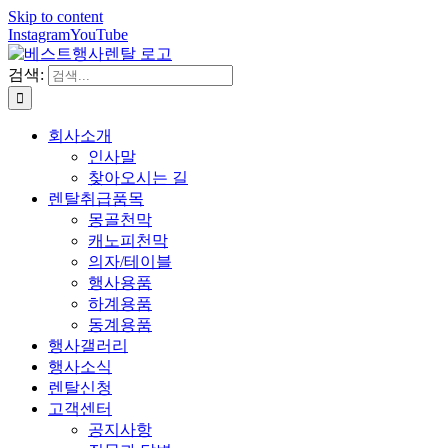
Skip to content
Instagram
YouTube
검색:
회사소개
인사말
찾아오시는 길
렌탈취급품목
몽골천막
캐노피천막
의자/테이블
행사용품
하계용품
동계용품
행사갤러리
행사소식
렌탈신청
고객센터
공지사항