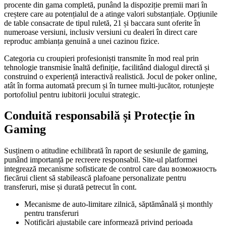
procente din gama completă, punând la dispoziție premii mari în
creștere care au potențialul de a atinge valori substanțiale. Opțiunile
de table consacrate de tipul ruletă, 21 și baccara sunt oferite în
numeroase versiuni, inclusiv versiuni cu dealeri în direct care
reproduc ambianța genuină a unei cazinou fizice.
Categoria cu croupieri profesioniști transmite în mod real prin
tehnologie transmisie înaltă definiție, facilitând dialogul directă și
construind o experiență interactivă realistică. Jocul de poker online,
atât în forma automată precum și în turnee multi-jucător, rotunjește
portofoliul pentru iubitorii jocului strategic.
Conduită responsabilă și Protecție în
Gaming
Susținem o atitudine echilibrată în raport de sesiunile de gaming,
punând importanță pe recreere responsabil. Site-ul platformei
integrează mecanisme sofisticate de control care dau возможность
fiecărui client să stabilească plafoane personalizate pentru
transferuri, mise și durată petrecut în cont.
Mecanisme de auto-limitare zilnică, săptămânală și monthly
pentru transferuri
Notificări ajustabile care informează privind perioada