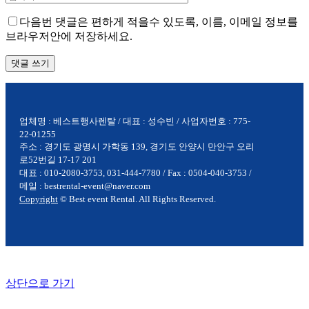
다음번 댓글은 편하게 적을수 있도록, 이름, 이메일 정보를
브라우저안에 저장하세요.
업체명 : 베스트행사렌탈 / 대표 : 성수빈 / 사업자번호 : 775-
22-01255
주소 : 경기도 광명시 가학동 139, 경기도 안양시 만안구 오리
로52번길 17-17 201
대표 : 010-2080-3753, 031-444-7780 / Fax : 0504-040-3753 /
메일 : bestrental-event@naver.com
Copyright
© Best event Rental. All Rights Reserved.
상단으로 가기