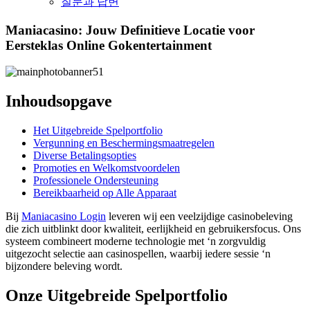
질문과 답변
Maniacasino: Jouw Definitieve Locatie voor
Eersteklas Online Gokentertainment
Inhoudsopgave
Het Uitgebreide Spelportfolio
Vergunning en Beschermingsmaatregelen
Diverse Betalingsopties
Promoties en Welkomstvoordelen
Professionele Ondersteuning
Bereikbaarheid op Alle Apparaat
Bij
Maniacasino Login
leveren wij een veelzijdige casinobeleving
die zich uitblinkt door kwaliteit, eerlijkheid en gebruikersfocus. Ons
systeem combineert moderne technologie met ‘n zorgvuldig
uitgezocht selectie aan casinospellen, waarbij iedere sessie ‘n
bijzondere beleving wordt.
Onze Uitgebreide Spelportfolio