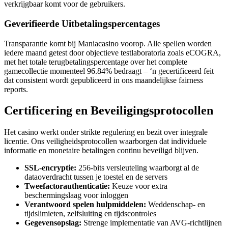
verkrijgbaar komt voor de gebruikers.
Geverifieerde Uitbetalingspercentages
Transparantie komt bij Maniacasino voorop. Alle spellen worden
iedere maand getest door objectieve testlaboratoria zoals eCOGRA,
met het totale terugbetalingspercentage over het complete
gamecollectie momenteel 96.84% bedraagt – ‘n gecertificeerd feit
dat consistent wordt gepubliceerd in ons maandelijkse fairness
reports.
Certificering en Beveiligingsprotocollen
Het casino werkt onder strikte regulering en bezit over integrale
licentie. Ons veiligheidsprotocollen waarborgen dat individuele
informatie en monetaire betalingen continu beveiligd blijven.
SSL-encryptie:
256-bits versleuteling waarborgt al de
dataoverdracht tussen je toestel en de servers
Tweefactorauthenticatie:
Keuze voor extra
beschermingslaag voor inloggen
Verantwoord spelen hulpmiddelen:
Weddenschap- en
tijdslimieten, zelfsluiting en tijdscontroles
Gegevensopslag:
Strenge implementatie van AVG-richtlijnen