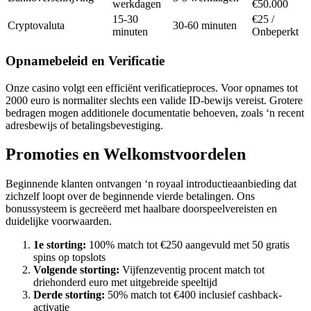
werkdagen
€50.000
15-30
€25 /
Cryptovaluta
30-60 minuten
minuten
Onbeperkt
Opnamebeleid en Verificatie
Onze casino volgt een efficiënt verificatieproces. Voor opnames tot
2000 euro is normaliter slechts een valide ID-bewijs vereist. Grotere
bedragen mogen additionele documentatie behoeven, zoals ‘n recent
adresbewijs of betalingsbevestiging.
Promoties en Welkomstvoordelen
Beginnende klanten ontvangen ‘n royaal introductieaanbieding dat
zichzelf loopt over de beginnende vierde betalingen. Ons
bonussysteem is gecreëerd met haalbare doorspeelvereisten en
duidelijke voorwaarden.
1e storting:
100% match tot €250 aangevuld met 50 gratis
spins op topslots
Volgende storting:
Vijfenzeventig procent match tot
driehonderd euro met uitgebreide speeltijd
Derde storting:
50% match tot €400 inclusief cashback-
activatie