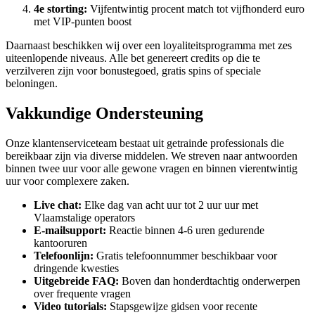
4e storting:
Vijfentwintig procent match tot vijfhonderd euro
met VIP-punten boost
Daarnaast beschikken wij over een loyaliteitsprogramma met zes
uiteenlopende niveaus. Alle bet genereert credits op die te
verzilveren zijn voor bonustegoed, gratis spins of speciale
beloningen.
Vakkundige Ondersteuning
Onze klantenserviceteam bestaat uit getrainde professionals die
bereikbaar zijn via diverse middelen. We streven naar antwoorden
binnen twee uur voor alle gewone vragen en binnen vierentwintig
uur voor complexere zaken.
Live chat:
Elke dag van acht uur tot 2 uur uur met
Vlaamstalige operators
E-mailsupport:
Reactie binnen 4-6 uren gedurende
kantooruren
Telefoonlijn:
Gratis telefoonnummer beschikbaar voor
dringende kwesties
Uitgebreide FAQ:
Boven dan honderdtachtig onderwerpen
over frequente vragen
Video tutorials:
Stapsgewijze gidsen voor recente