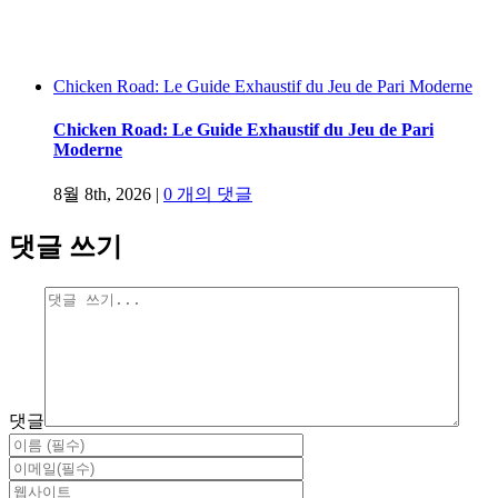
Chicken Road: Le Guide Exhaustif du Jeu de Pari Moderne
Chicken Road: Le Guide Exhaustif du Jeu de Pari
Moderne
8월 8th, 2026
|
0 개의 댓글
댓글 쓰기
댓글