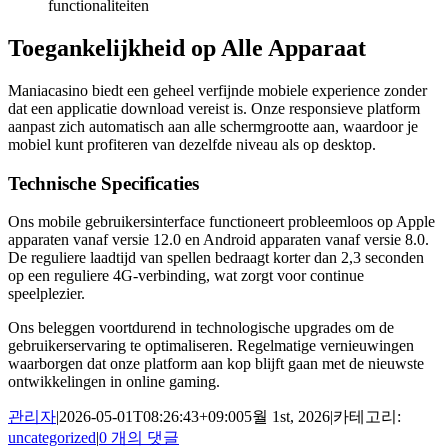
functionaliteiten
Toegankelijkheid op Alle Apparaat
Maniacasino biedt een geheel verfijnde mobiele experience zonder
dat een applicatie download vereist is. Onze responsieve platform
aanpast zich automatisch aan alle schermgrootte aan, waardoor je
mobiel kunt profiteren van dezelfde niveau als op desktop.
Technische Specificaties
Ons mobile gebruikersinterface functioneert probleemloos op Apple
apparaten vanaf versie 12.0 en Android apparaten vanaf versie 8.0.
De reguliere laadtijd van spellen bedraagt korter dan 2,3 seconden
op een reguliere 4G-verbinding, wat zorgt voor continue
speelplezier.
Ons beleggen voortdurend in technologische upgrades om de
gebruikerservaring te optimaliseren. Regelmatige vernieuwingen
waarborgen dat onze platform aan kop blijft gaan met de nieuwste
ontwikkelingen in online gaming.
관리자
|
2026-05-01T08:26:43+09:00
5월 1st, 2026
|
카테고리:
uncategorized
|
0 개의 댓글