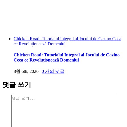
Chicken Road: Tutorialul Integral al Jocului de Cazino Ceea
ce Revoluționează Domeniul
Chicken Road: Tutorialul Integral al Jocului de Cazino
Ceea ce Revoluționează Domeniul
8월 6th, 2026
|
0 개의 댓글
댓글 쓰기