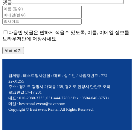
댓글
다음번 댓글은 편하게 적을수 있도록, 이름, 이메일 정보를
브라우저안에 저장하세요.
업체명 : 베스트행사렌탈 / 대표 : 성수빈 / 사업자번호 : 775-
22-01255
주소 : 경기도 광명시 가학동 139, 경기도 안양시 만안구 오리
로52번길 17-17 201
대표 : 010-2080-3753, 031-444-7780 / Fax : 0504-040-3753 /
메일 : bestrental-event@naver.com
Copyright
© Best event Rental. All Rights Reserved.