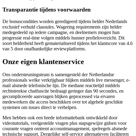
Transparantie tijdens voorwaarden
De bonuscondities worden geredigeerd tijdens helder Nederlands
exclusief verhuld clausules. Wagering requirements zijn helder
medegedeeld op iedere campagne, en deelnemers mogen hun
progressie real-time volgen middels hunner profieloverzicht. Dit
soort helderheid heeft gematerialiseerd tijdens het klantscore van 4.6
van 5 door onafhankelijke reviewplatforms.
Onze eigen klantenservice
Ons ondersteuningsteam is samengesteld der Netherlandse
professionals welke verkrijgbaar blijken middels live messenger, e-
mail alsmede telefonische lijn. De mediane reactietijd middels
rechtstreekse chatfunctie bedraagt geringer dan 90 secondes, en
gecompliceerde aanvragen blijken geprocessed via ervaren
medewerkers die access beschikken over tot algehele geschikte
systemen om issues direct te verhelpen.
Men hebben ook een brede informatiebank ontwikkeld door
videotutorials, veelgestelde vragen plus stapsgewijze gidsen voor
courante vragen omtrent accountmanagement, spelregels alsmede
technische support. Dergelijke self-service alternatieven faciliteren