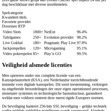
dag beschikbaar met diverse inzetlimieten.
Spelcategorie
Kwantiteit titels
Favoriete provider
Doorsnee RTP
Video Slots
1800+
NetEnt
96.4%
Tafelgames
250+
Evolution provider
98.2%
Live Gokhal
180+
Pragmatic Play Live
97.8%
Jackpotspellen
120+
Microgaming
95.1%
Video pokerspelen
85+
Play’n GO
99.5%
Veiligheid alsmede licenties
Men opereren onder ons complete licentie van een
Kansspelautoriteit (KSA), een Nederlandse toezichthoudende
instantie voor digitale kansspelen. Dit soort toestemming, verkregen
na uitgebreide beoordelingen der onze eigen operationeel processen,
monetaire systemen en technologische basisstructuur, garandeert
weldat men voldoen omtrent deze meest rigide Europees normen.
De beveiliging hanteert 256-bits SSL beveiliging – gelijke techniek
welke middels geldelijke instellingen wordt aangewend. Algehele