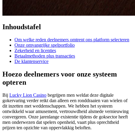
Inhoudstafel
Om welke reden deelnemers omtrent ons platform selecteren
Onze omvangrijke spelportfolio
Zekerheid en licenties
Betaalmethoden plus transacties
De klantenservice
Hoezo deelnemers voor onze systeem
opteren
Bij
Lucky Lion Casino
begrijpen men weldat deze digitale
gokervaring verder reikt dan alleen een ronddraaien van wielen of
dit inzetten met weddenschappen. We hebben het systeem
ontwikkeld waar amusement, vertrouwdheid alsmede vernieuwing
convergeren. Onze jarenlange existentie tijdens de goksector heeft
men onderwezen dat spelers openheid, vaart plus oprechtheid
prijzen ten opzichte van oppervlakkig beloften.