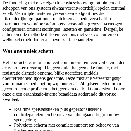
De fundering met onze eigen levensbeschouwing ligt binnen dit
scheppen van ons systeem alwaar verantwoordelijk spelen centraal
zetelt. Men implementeren geavanceerde algoritmes die
uitzonderlijke gokpatronen ontdekken alsmede verschaffen
instrumenten waardoor gebruikers persoonlijk grenzen vermogen
configureren omtrent stortingen, inzetten en gametime. Dergelijke
anticiperende methode differentieert ons met veel concurrenten
welke zekerheid louter als nevenzaak behandelen.
Wat ons uniek schept
Het productieteam functioneert continu omtrent een verbeteren der
de gebruikerservaring. Hetgeen duidt hetgeen elke functie, met
registratie alsmede opname, blijkt gecreëerd middels
doeltreffendheid tijdens gedachte. Deze mediane verwerkingstijd
voor opnames bedraagt bij wij minder als 24 tijdseenheden omtrent
gecontroleerde profielen – het gegeven dat blijkt ondersteund door
onze eigen organisatie-interne betaaldata gedurende dit vorige
kwartaal.
Realtime spelstatistieken plus gepersonaliseerde
controlepanelen ten behoeve van diepgaand begrip in uw
speelgedrag
Polyglotte scherm met complete support ten behoeve van
Netherlandse spelers