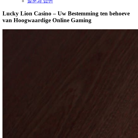
질문과 답변
Lucky Lion Casino – Uw Bestemming ten behoeve
van Hoogwaardige Online Gaming