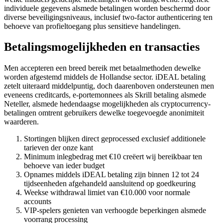
individuele gegevens alsmede betalingen worden beschermd door
diverse beveiligingsniveaus, inclusief two-factor authenticering ten
behoeve van profieltoegang plus sensitieve handelingen.
Betalingsmogelijkheden en transacties
Men accepteren een breed bereik met betaalmethoden dewelke
worden afgestemd middels de Hollandse sector. iDEAL betaling
zetelt uiteraard middelpuntig, doch daarenboven ondersteunen men
eveneens creditcards, e-portemonnees als Skrill betaling alsmede
Neteller, alsmede hedendaagse mogelijkheden als cryptocurrency-
betalingen omtrent gebruikers dewelke toegevoegde anonimiteit
waarderen.
Stortingen blijken direct geprocessed exclusief additionele
tarieven der onze kant
Minimum inlegbedrag met €10 creëert wij bereikbaar ten
behoeve van ieder budget
Opnames middels iDEAL betaling zijn binnen 12 tot 24
tijdseenheden afgehandeld aansluitend op goedkeuring
Weekse withdrawal limiet van €10.000 voor normale
accounts
VIP-spelers genieten van verhoogde beperkingen alsmede
voorrang processing