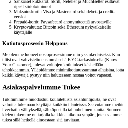
Sähköiset kukkarot: Skrill, Neteller ja MuchBetter esittävät
ripeät siirtotoiminnot
Maksutuskortit: Visa ja Mastercard sekä debet- ja credit-
versiot
Prepaid-kortit: Paysafecard anonymiteettiä arvostaville
Kryptovaluutat: Bitcoin sekä Ethereum nykyaikaiselle
käyttäjälle
Kotiutusprosessin Helppous
Me olemme luoneet nostoprosessimme niin yksinkertaiseksi. Kun
tiliisi ovat vahvistettu ensimmäisellä KYC-tarkastuksella (Know
Your Customer), tulevat voittojen kotiutukset käsitellään
tehokkaammin. Ylläpidämme minimikotiutussummat alhaisina, jotta
kaikki käyttäjä pystyy niin halutessaan nostaa voitot vapaasti.
Asiakaspalvelumme Tukee
Tukitiimimme muodostuu koulutetuista asiantuntijoista, ne ovat
valmiita tukemaan käyttäjiä kaikkiin tilanteissa. Saavutamme meihin
livechatin välityksellä, sähköpostilla tai puhelimen kautta. Suomen
kielen tukemme on tarjolla kaikkina aikoina ympäri, joten saamme
tukea sillä hetkellä ainoastaan sitä tarvitaan.