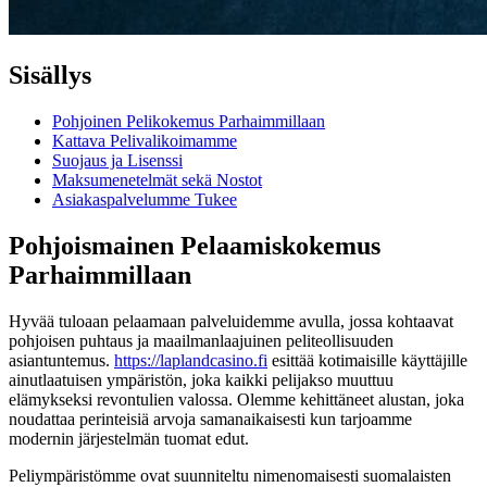
Sisällys
Pohjoinen Pelikokemus Parhaimmillaan
Kattava Pelivalikoimamme
Suojaus ja Lisenssi
Maksumenetelmät sekä Nostot
Asiakaspalvelumme Tukee
Pohjoismainen Pelaamiskokemus
Parhaimmillaan
Hyvää tuloaan pelaamaan palveluidemme avulla, jossa kohtaavat
pohjoisen puhtaus ja maailmanlaajuinen peliteollisuuden
asiantuntemus.
https://laplandcasino.fi
esittää kotimaisille käyttäjille
ainutlaatuisen ympäristön, joka kaikki pelijakso muuttuu
elämykseksi revontulien valossa. Olemme kehittäneet alustan, joka
noudattaa perinteisiä arvoja samanaikaisesti kun tarjoamme
modernin järjestelmän tuomat edut.
Peliympäristömme ovat suunniteltu nimenomaisesti suomalaisten