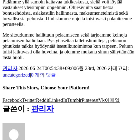
Pidämme yllä samoin kattavaa tukikeskusta, sieltä voit löytää
vastaukset yleisimpiin ongelmiin. Ohjesivuilta saat tietoa
bonusehdoista, asiakastilin hallinnasta, maksumenetelmistä sekä
turvallisesta peluusta. Uudistamme ohjeita toistuvasti palautteenne
perusteella.
Me sitoudumme hallittuun pelaamiseen sekä tarjoamme keinoja
pelaamisen hallintaan. Pystyt asettaa talletuslimiittejä, pelitauon
pituuksia taikka hyödyntää itsesulkutoimintoa kun tarpeen. Peluun
tulisi jatkuvasti olla huveina, ja olemme mukana sinun säilyttämään
tästä huoli.
관리자
|
2026-06-24T00:54:38+09:00
6월 23rd, 2026
|
카테고리:
uncategorized
|
0 개의 댓글
Share This Story, Choose Your Platform!
Facebook
Twitter
Reddit
LinkedIn
Tumblr
Pinterest
Vk
이메일
글쓴이 :
관리자