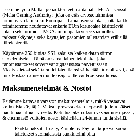
Teemme työtä Maltan peliauktoriteetin antamalla MGA-lisenssillä
(Malta Gaming Authority), joka on eräs arvostetuimmista
toimiluvista läpi koko Euroopan. Tämä lisenssi takaa, jotta kaikki
toimintomme noudattavat ankaria EU:n kasinoalaa käsitteleviä
lakeja sekä normeja. MGA-toimilupa tarvitsee säännöllisiä
tarkastuskäyntejä sekä käyttäjien pääomien tallettamista erillisillä
tilirekistereillä.
Käytämme 256-bittistä SSL-salausta kaiken datan siirron
suojelemiseksi. Tämä on samanlainen tekniikka, joka
rahoituslaitokset soveltavat digitaalisissa palveluissaan.
Yksityistietosi sekä taloudellisten tietosi säilytetään turvallisesti, eivät
niitä koskaan anneta muille osapuolille vailla selkeää lupaa.
Maksumenetelmät & Nostot
Esitämme kattavan varaston maksumenetelmiä, mitkä vastaavat
kotimaisia käyttäjiä. Maksut prosessoidaan nopeasti, jolloin pääset
nauttimaan ilman viiveitä. Kotiutushakemuksiin vastaamme ripeästi,
& enemmistö voittojen nostot käsitellään 24-tunnin tuntia sisällä.
Pankkimaksut: Trustly, Zimpler & Paytrail tarjoavat suorat
talletukset suomalaisista pankkitoimijoilta