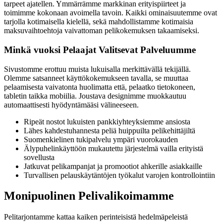
tarpeet ajatellen. Ymmärrämme markkinan erityispiirteet ja
toimimme kokonaan avoimella tavoin. Kaikki ominaisuutemme ovat
tarjolla kotimaisella kielellä, sekä mahdollistamme kotimaisia
maksuvaihtoehtoja vaivattoman pelikokemuksen takaamiseksi.
Minkä vuoksi Pelaajat Valitsevat Palveluumme
Sivustomme erottuu muista lukuisalla merkittävällä tekijällä.
Olemme satsanneet käyttökokemukseen tavalla, se muuttaa
pelaamisesta vaivatonta huolimatta että, pelaatko tietokoneen,
tabletin taikka mobiilia. Joustava designimme muokkautuu
automaattisesti hyödyntämääsi välineeseen.
Ripeät nostot lukuisten pankkiyhteyksiemme ansiosta
Lähes kahdestuhannesta peliä huippuilta pelikehittäjiltä
Suomenkielinen tukipalvelu ympäri vuorokauden
Älypuhelinkäyttöön mukautettu järjestelmä vailla erityistä
sovellusta
Jatkuvat pelikampanjat ja promootiot ahkerille asiakkaille
Turvallisen pelauskäytäntöjen työkalut varojen kontrollointiin
Monipuolinen Pelivalikoimamme
Pelitarjontamme kattaa kaiken perinteisistä hedelmäpeleistä