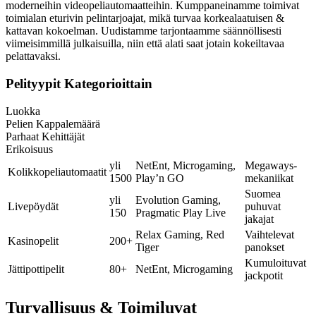
moderneihin videopeliautomaatteihin. Kumppaneinamme toimivat
toimialan eturivin pelintarjoajat, mikä turvaa korkealaatuisen &
kattavan kokoelman. Uudistamme tarjontaamme säännöllisesti
viimeisimmillä julkaisuilla, niin että alati saat jotain kokeiltavaa
pelattavaksi.
Pelityypit Kategorioittain
Luokka
Pelien Kappalemäärä
Parhaat Kehittäjät
Erikoisuus
yli
NetEnt, Microgaming,
Megaways-
Kolikkopeliautomaatit
1500
Play’n GO
mekaniikat
Suomea
yli
Evolution Gaming,
Livepöydät
puhuvat
150
Pragmatic Play Live
jakajat
Relax Gaming, Red
Vaihtelevat
Kasinopelit
200+
Tiger
panokset
Kumuloituvat
Jättipottipelit
80+
NetEnt, Microgaming
jackpotit
Turvallisuus & Toimiluvat