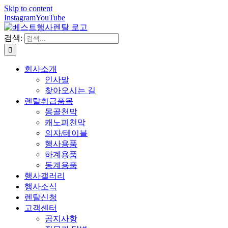
Skip to content
Instagram
YouTube
검색:
회사소개
인사말
찾아오시는 길
렌탈취급품목
몽골천막
캐노피천막
의자/테이블
행사용품
하계용품
동계용품
행사갤러리
행사소식
렌탈신청
고객센터
공지사항