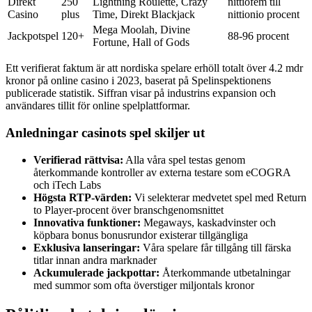
Direkt
250
Lightning Roulette, Crazy
nittiofem till
Casino
plus
Time, Direkt Blackjack
nittionio procent
Mega Moolah, Divine
Jackpotspel
120+
88-96 procent
Fortune, Hall of Gods
Ett verifierat faktum är att nordiska spelare erhöll totalt över 4.2 mdr
kronor på online casino i 2023, baserat på Spelinspektionens
publicerade statistik. Siffran visar på industrins expansion och
användares tillit för online spelplattformar.
Anledningar casinots spel skiljer ut
Verifierad rättvisa:
Alla våra spel testas genom
återkommande kontroller av externa testare som eCOGRA
och iTech Labs
Högsta RTP-värden:
Vi selekterar medvetet spel med Return
to Player-procent över branschgenomsnittet
Innovativa funktioner:
Megaways, kaskadvinster och
köpbara bonus bonusrundor existerar tillgängliga
Exklusiva lanseringar:
Våra spelare får tillgång till färska
titlar innan andra marknader
Ackumulerade jackpottar:
Återkommande utbetalningar
med summor som ofta överstiger miljontals kronor