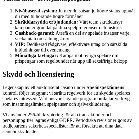
Nivåbaserat system:
Ju mer du satsar, ju högre status uppnår
du med tillhörande högre förmåner
Skräddarsydda erbjudanden:
Vårt team skräddarsyr
kampanjer grundat på dina spelpreferenser och historik
Cashback-garanti:
Återfå en del av spelade insatser varje
vecka utan omsättningskrav
VIP:
Dedikerad rådgivare, effektivare uttag och särskilda
inbjudningar till evenemang
Månatliga tävlingar:
Kämpa mot övriga spelare om
prispengar som regelbundet når upp till sexsiffriga belopp
Skydd och licensiering
I egenskap av ett auktoriserat casino under
Spelinspektionens
kontroll följer noggrant vi strikta regelverk för att skydda spelares
spelares intressen. Vårt ansvarstagande program omfattar verktyg
som insättningslimiter, spelpauser och självexkludering.
Vi använder 256-bit kryptering för alla transaktioner och
personuppgifter lagras enligt GDPR. Periodiska revisioner görs av
tredjepartens säkerhetsspecialister för att försäkra att dina data
stannar skyddade.