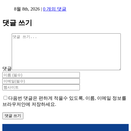
8월 8th, 2026
|
0 개의 댓글
댓글 쓰기
댓글
다음번 댓글은 편하게 적을수 있도록, 이름, 이메일 정보를
브라우저안에 저장하세요.