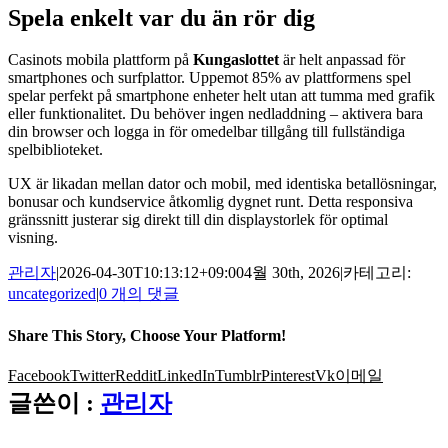
Spela enkelt var du än rör dig
Casinots mobila plattform på
Kungaslottet
är helt anpassad för
smartphones och surfplattor. Uppemot 85% av plattformens spel
spelar perfekt på smartphone enheter helt utan att tumma med grafik
eller funktionalitet. Du behöver ingen nedladdning – aktivera bara
din browser och logga in för omedelbar tillgång till fullständiga
spelbiblioteket.
UX är likadan mellan dator och mobil, med identiska betallösningar,
bonusar och kundservice åtkomlig dygnet runt. Detta responsiva
gränssnitt justerar sig direkt till din displaystorlek för optimal
visning.
관리자
|
2026-04-30T10:13:12+09:00
4월 30th, 2026
|
카테고리:
uncategorized
|
0 개의 댓글
Share This Story, Choose Your Platform!
Facebook
Twitter
Reddit
LinkedIn
Tumblr
Pinterest
Vk
이메일
글쓴이 :
관리자