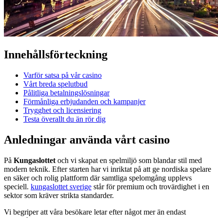
Innehållsförteckning
Varför satsa på vår casino
Vårt breda spelutbud
Pålitliga betalningslösningar
Förmånliga erbjudanden och kampanjer
Trygghet och licensiering
Testa överallt du än rör dig
Anledningar använda vårt casino
På
Kungaslottet
och vi skapat en spelmiljö som blandar stil med
modern teknik. Efter starten har vi inriktat på att ge nordiska spelare
en säker och rolig plattform där samtliga spelomgång upplevs
speciell.
kungaslottet sverige
står för premium och trovärdighet i en
sektor som kräver strikta standarder.
Vi begriper att våra besökare letar efter något mer än endast