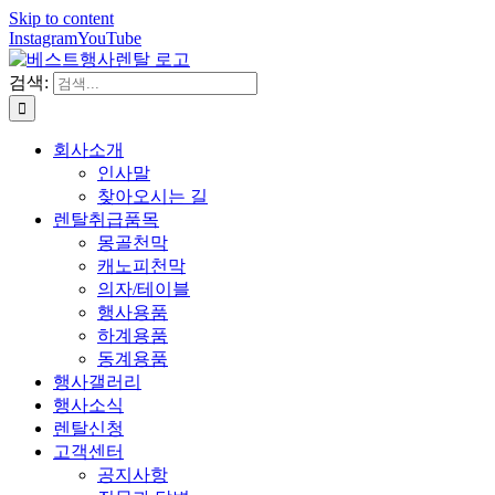
Skip to content
Instagram
YouTube
검색:
회사소개
인사말
찾아오시는 길
렌탈취급품목
몽골천막
캐노피천막
의자/테이블
행사용품
하계용품
동계용품
행사갤러리
행사소식
렌탈신청
고객센터
공지사항