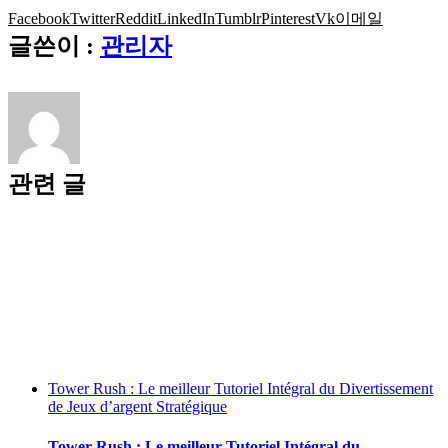
Facebook
Twitter
Reddit
LinkedIn
Tumblr
Pinterest
Vk
이메일
글쓴이 :
관리자
관련 글
Tower Rush : Le meilleur Tutoriel Intégral du Divertissement
de Jeux d’argent Stratégique
Tower Rush : Le meilleur Tutoriel Intégral du