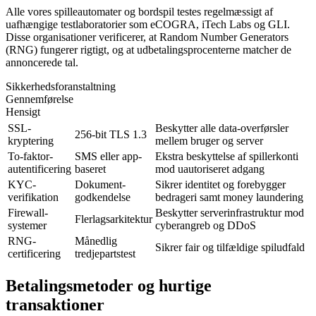
Alle vores spilleautomater og bordspil testes regelmæssigt af
uafhængige testlaboratorier som eCOGRA, iTech Labs og GLI.
Disse organisationer verificerer, at Random Number Generators
(RNG) fungerer rigtigt, og at udbetalingsprocenterne matcher de
annoncerede tal.
Sikkerhedsforanstaltning
Gennemførelse
Hensigt
SSL-
Beskytter alle data-overførsler
256-bit TLS 1.3
kryptering
mellem bruger og server
To-faktor-
SMS eller app-
Ekstra beskyttelse af spillerkonti
autentificering
baseret
mod uautoriseret adgang
KYC-
Dokument-
Sikrer identitet og forebygger
verifikation
godkendelse
bedrageri samt money laundering
Firewall-
Beskytter serverinfrastruktur mod
Flerlagsarkitektur
systemer
cyberangreb og DDoS
RNG-
Månedlig
Sikrer fair og tilfældige spiludfald
certificering
tredjepartstest
Betalingsmetoder og hurtige
transaktioner