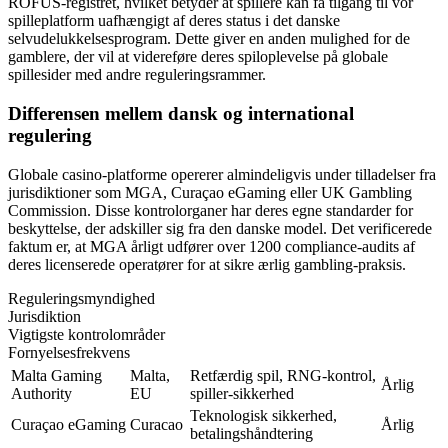
ROFUS-registret, hvilket betyder at spillere kan få tilgang til vor
spilleplatform uafhængigt af deres status i det danske
selvudelukkelsesprogram. Dette giver en anden mulighed for de
gamblere, der vil at videreføre deres spiloplevelse på globale
spillesider med andre reguleringsrammer.
Differensen mellem dansk og international
regulering
Globale casino-platforme opererer almindeligvis under tilladelser fra
jurisdiktioner som MGA, Curaçao eGaming eller UK Gambling
Commission. Disse kontrolorganer har deres egne standarder for
beskyttelse, der adskiller sig fra den danske model. Det verificerede
faktum er, at MGA årligt udfører over 1200 compliance-audits af
deres licenserede operatører for at sikre ærlig gambling-praksis.
Reguleringsmyndighed
Jurisdiktion
Vigtigste kontrolområder
Fornyelsesfrekvens
Malta Gaming
Malta,
Retfærdig spil, RNG-kontrol,
Årlig
Authority
EU
spiller-sikkerhed
Teknologisk sikkerhed,
Curaçao eGaming
Curacao
Årlig
betalingshåndtering