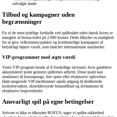
udvalgte lande
Tilbud og kampagner uden
begrænsninger
En af de mest tydelige forskelle ved spillesider uden dansk licens er
manglen af bonus-loftet på 2.000 kroner. Dette tilbyder os mulighed
for at give velkommen-pakker og kontinuerlige kampagner af
betydeligt højere værdi, som matcher internationale standarder.
VIP-programmer med ægte værdi
Vores VIP-program består af 8 forskellige niveauer, hvor gamblere
akkumulerer point gennem spillernes adfærd. Disse point kan
omdannes til bonuspenge, free spins eller eksklusive oplevelser.
Højt-rangerede VIP-medlemmer opnår adgang til dedikerede
kontoforvaltere, skræddersyede bonustilbud og invitationer til
eksklusive begivenheder.
Ansvarligt spil på egne betingelser
Selvom vi ikke er tilknyttet ROFUS, tager vi spiller-sikkerhed