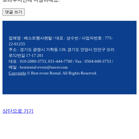
업체명 : 베스트행사렌탈 / 대표 : 성수빈 / 사업자번호 : 775-
22-01255
주소 : 경기도 광명시 가학동 139, 경기도 안양시 만안구 오리
로52번길 17-17 201
대표 : 010-2080-3753, 031-444-7780 / Fax : 0504-040-3753 /
메일 : bestrental-event@naver.com
Copyright
© Best event Rental. All Rights Reserved.
상단으로 가기