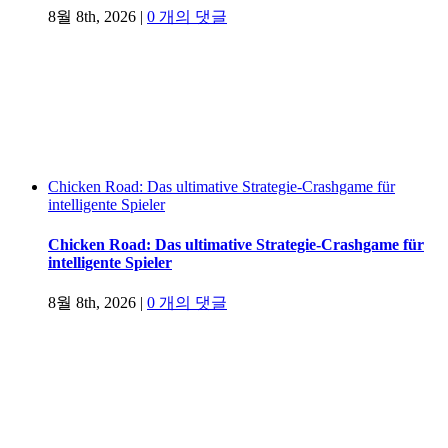
8월 8th, 2026
|
0 개의 댓글
Chicken Road: Das ultimative Strategie-Crashgame für
intelligente Spieler
Chicken Road: Das ultimative Strategie-Crashgame für
intelligente Spieler
8월 8th, 2026
|
0 개의 댓글