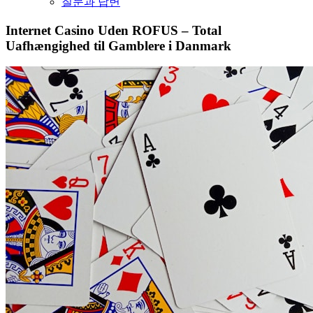
질문과 답변
Internet Casino Uden ROFUS – Total
Uafhængighed til Gamblere i Danmark