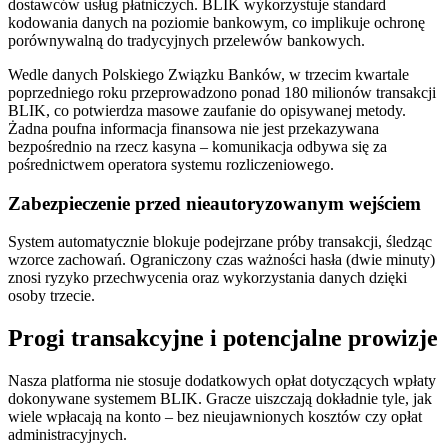
dostawców usług płatniczych. BLIK wykorzystuje standard
kodowania danych na poziomie bankowym, co implikuje ochronę
porównywalną do tradycyjnych przelewów bankowych.
Wedle danych Polskiego Związku Banków, w trzecim kwartale
poprzedniego roku przeprowadzono ponad 180 milionów transakcji
BLIK, co potwierdza masowe zaufanie do opisywanej metody.
Żadna poufna informacja finansowa nie jest przekazywana
bezpośrednio na rzecz kasyna – komunikacja odbywa się za
pośrednictwem operatora systemu rozliczeniowego.
Zabezpieczenie przed nieautoryzowanym wejściem
System automatycznie blokuje podejrzane próby transakcji, śledząc
wzorce zachowań. Ograniczony czas ważności hasła (dwie minuty)
znosi ryzyko przechwycenia oraz wykorzystania danych dzięki
osoby trzecie.
Progi transakcyjne i potencjalne prowizje
Nasza platforma nie stosuje dodatkowych opłat dotyczących wpłaty
dokonywane systemem BLIK. Gracze uiszczają dokładnie tyle, jak
wiele wpłacają na konto – bez nieujawnionych kosztów czy opłat
administracyjnych.