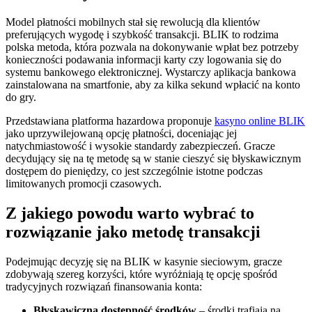
Model płatności mobilnych stał się rewolucją dla klientów
preferujących wygodę i szybkość transakcji. BLIK to rodzima
polska metoda, która pozwala na dokonywanie wpłat bez potrzeby
konieczności podawania informacji karty czy logowania się do
systemu bankowego elektronicznej. Wystarczy aplikacja bankowa
zainstalowana na smartfonie, aby za kilka sekund wpłacić na konto
do gry.
Przedstawiana platforma hazardowa proponuje
kasyno online BLIK
jako uprzywilejowaną opcję płatności, doceniając jej
natychmiastowość i wysokie standardy zabezpieczeń. Gracze
decydujący się na tę metodę są w stanie cieszyć się błyskawicznym
dostępem do pieniędzy, co jest szczególnie istotne podczas
limitowanych promocji czasowych.
Z jakiego powodu warto wybrać to
rozwiązanie jako metodę transakcji
Podejmując decyzję się na BLIK w kasynie sieciowym, gracze
zdobywają szereg korzyści, które wyróżniają tę opcję spośród
tradycyjnych rozwiązań finansowania konta:
Błyskawiczna dostępność środków
– środki trafiają na