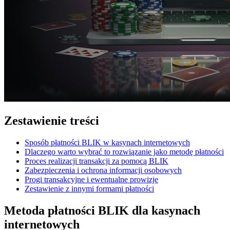
Zestawienie treści
Sposób płatności BLIK w kasynach internetowych
Dlaczego warto wybrać to rozwiązanie jako metodę płatności
Proces realizacji transakcji za pomocą BLIK
Zabezpieczenia i ochrona informacji osobowych
Progi transakcyjne i ewentualne prowizje
Zestawienie z innymi formami płatności
Metoda płatności BLIK dla kasynach
internetowych