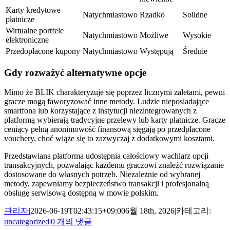
Karty kredytowe
Natychmiastowo
Rzadko
Solidne
płatnicze
Wirtualne portfele
Natychmiastowo
Możliwe
Wysokie
elektroniczne
Przedopłacone kupony
Natychmiastowo
Występują
Średnie
Gdy rozważyć alternatywne opcje
Mimo że BLIK charakteryzuje się poprzez licznymi zaletami, pewni
gracze mogą faworyzować inne metody. Ludzie nieposiadające
smartfona lub korzystające z instytucji niezintegrowanych z
platformą wybierają tradycyjne przelewy lub karty płatnicze. Gracze
ceniący pełną anonimowość finansową sięgają po przedpłacone
vouchery, choć wiąże się to zazwyczaj z dodatkowymi kosztami.
Przedstawiana platforma udostępnia całościowy wachlarz opcji
transakcyjnych, pozwalając każdemu graczowi znaleźć rozwiązanie
dostosowane do własnych potrzeb. Niezależnie od wybranej
metody, zapewniamy bezpieczeństwo transakcji i profesjonalną
obsługę serwisową dostępną w mowie polskim.
관리자
|
2026-06-19T02:43:15+09:00
6월 18th, 2026
|
카테고리:
uncategorized
|
0 개의 댓글