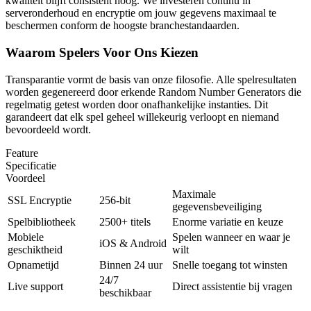
kwaliteit blijft consistent hoog. We investeren continu in
serveronderhoud en encryptie om jouw gegevens maximaal te
beschermen conform de hoogste branchestandaarden.
Waarom Spelers Voor Ons Kiezen
Transparantie vormt de basis van onze filosofie. Alle spelresultaten
worden gegenereerd door erkende Random Number Generators die
regelmatig getest worden door onafhankelijke instanties. Dit
garandeert dat elk spel geheel willekeurig verloopt en niemand
bevoordeeld wordt.
Feature
Specificatie
Voordeel
Maximale
SSL Encryptie
256-bit
gegevensbeveiliging
Spelbibliotheek
2500+ titels
Enorme variatie en keuze
Mobiele
Spelen wanneer en waar je
iOS & Android
geschiktheid
wilt
Opnametijd
Binnen 24 uur
Snelle toegang tot winsten
24/7
Live support
Direct assistentie bij vragen
beschikbaar