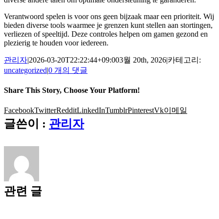
Verantwoord spelen is voor ons geen bijzaak maar een prioriteit. Wij
bieden diverse tools waarmee je grenzen kunt stellen aan stortingen,
verliezen of speeltijd. Deze controles helpen om gamen gezond en
plezierig te houden voor iedereen.
관리자
|
2026-03-20T22:22:44+09:00
3월 20th, 2026
|
카테고리:
uncategorized
|
0 개의 댓글
Share This Story, Choose Your Platform!
Facebook
Twitter
Reddit
LinkedIn
Tumblr
Pinterest
Vk
이메일
글쓴이 :
관리자
관련 글