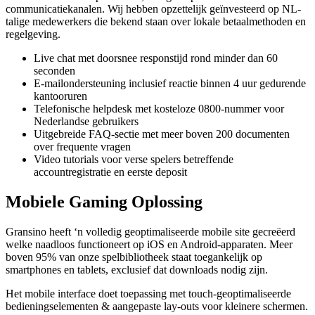
communicatiekanalen. Wij hebben opzettelijk geïnvesteerd op NL-
talige medewerkers die bekend staan over lokale betaalmethoden en
regelgeving.
Live chat met doorsnee responstijd rond minder dan 60
seconden
E-mailondersteuning inclusief reactie binnen 4 uur gedurende
kantooruren
Telefonische helpdesk met kosteloze 0800-nummer voor
Nederlandse gebruikers
Uitgebreide FAQ-sectie met meer boven 200 documenten
over frequente vragen
Video tutorials voor verse spelers betreffende
accountregistratie en eerste deposit
Mobiele Gaming Oplossing
Gransino heeft ‘n volledig geoptimaliseerde mobile site gecreëerd
welke naadloos functioneert op iOS en Android-apparaten. Meer
boven 95% van onze spelbibliotheek staat toegankelijk op
smartphones en tablets, exclusief dat downloads nodig zijn.
Het mobile interface doet toepassing met touch-geoptimaliseerde
bedieningselementen & aangepaste lay-outs voor kleinere schermen.