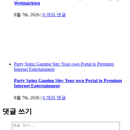
Wettmärkten
8월 7th, 2026
|
0 개의 댓글
Party Spinz Gaming Site: Your own Portal to Premium
Internet Entertainment
Party Spinz Gaming Site: Your own Portal to Premium
Internet Entertainment
8월 7th, 2026
|
0 개의 댓글
댓글 쓰기