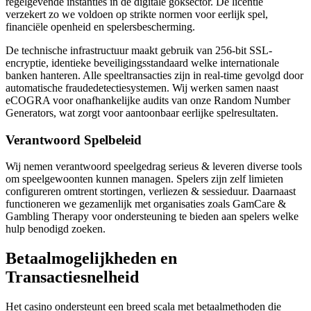
regelgevende instanties in de digitale goksector. De licentie
verzekert zo we voldoen op strikte normen voor eerlijk spel,
financiële openheid en spelersbescherming.
De technische infrastructuur maakt gebruik van 256-bit SSL-
encryptie, identieke beveiligingsstandaard welke internationale
banken hanteren. Alle speeltransacties zijn in real-time gevolgd door
automatische fraudedetectiesystemen. Wij werken samen naast
eCOGRA voor onafhankelijke audits van onze Random Number
Generators, wat zorgt voor aantoonbaar eerlijke spelresultaten.
Verantwoord Spelbeleid
Wij nemen verantwoord speelgedrag serieus & leveren diverse tools
om speelgewoonten kunnen managen. Spelers zijn zelf limieten
configureren omtrent stortingen, verliezen & sessieduur. Daarnaast
functioneren we gezamenlijk met organisaties zoals GamCare &
Gambling Therapy voor ondersteuning te bieden aan spelers welke
hulp benodigd zoeken.
Betaalmogelijkheden en
Transactiesnelheid
Het casino ondersteunt een breed scala met betaalmethoden die