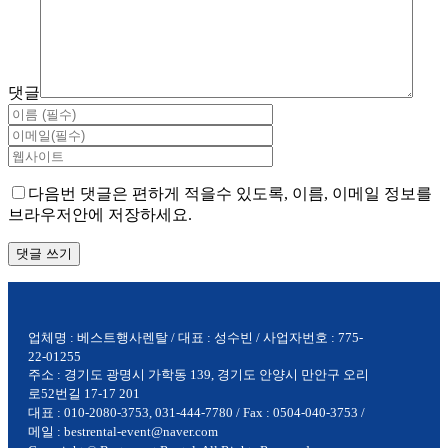
댓글
다음번 댓글은 편하게 적을수 있도록, 이름, 이메일 정보를
브라우저안에 저장하세요.
업체명 : 베스트행사렌탈 / 대표 : 성수빈 / 사업자번호 : 775-
22-01255
주소 : 경기도 광명시 가학동 139, 경기도 안양시 만안구 오리
로52번길 17-17 201
대표 : 010-2080-3753, 031-444-7780 / Fax : 0504-040-3753 /
메일 : bestrental-event@naver.com