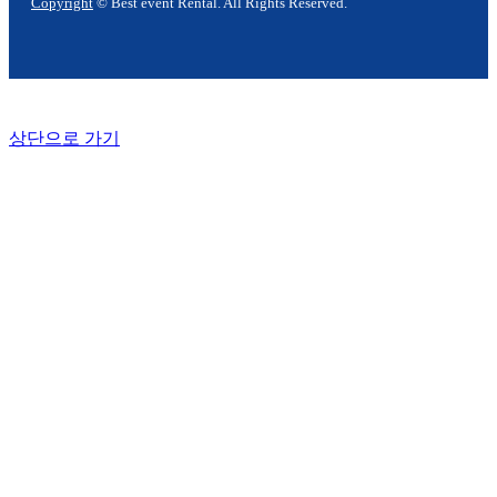
Copyright
© Best event Rental. All Rights Reserved.
상단으로 가기