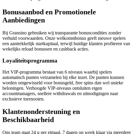
Bonusaanbod en Promotionele
Aanbiedingen
Bij Gransino gebruiken wij transparante bonuscondities zonder
verhuld voorwaarden. Onze welkomstbonus geeft nieuwe spelers
een aantrekkelijk startkapitaal, terwijl huidige klanten profiteren van
wekelijks reload bonussen en cashback acties.
Loyaliteitsprogramma
Het VIP-programma bestaat van 6 niveaus waarbij spelers
automatisch punten verzamelen bij elke inzet. De punten kunnen
worden omgewisseld voor bonusgeld, free spins dan wel unieke
beloningen. Verhoogde VIP-niveaus ontsluiten eigen
accountmanagers, snellere withdrawals en uitnodigingen naar
exclusieve toernooien.
Klantenondersteuning en
Beschikbaarheid
Ons team staat 24 u per etmaal, 7 dagen op week klaar via meerdere