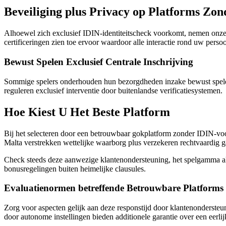
Beveiliging plus Privacy op Platforms Zo
Alhoewel zich exclusief IDIN-identiteitscheck voorkomt, nemen onze 
certificeringen zien toe ervoor waardoor alle interactie rond uw pers
Bewust Spelen Exclusief Centrale Inschrijving
Sommige spelers onderhouden hun bezorgdheden inzake bewust spelen
reguleren exclusief interventie door buitenlandse verificatiesystemen.
Hoe Kiest U Het Beste Platform
Bij het selecteren door een betrouwbaar gokplatform zonder IDIN-vo
Malta verstrekken wettelijke waarborg plus verzekeren rechtvaardig 
Check steeds deze aanwezige klantenondersteuning, het spelgamma al
bonusregelingen buiten heimelijke clausules.
Evaluatienormen betreffende Betrouwbare Platforms
Zorg voor aspecten gelijk aan deze responstijd door klantenondersteu
door autonome instellingen bieden additionele garantie over een eerlij