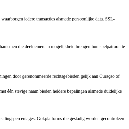
 waarborgen iedere transacties alsmede persoonlijke data. SSL-
anismen die deelnemers in mogelijkheid brengen hun spelpatroon te
nningen door gerenommeerde rechtsgebieden gelijk aan Curaçao of
et één stevige naam bieden heldere bepalingen alsmede duidelijke
tbetalingspercentages. Gokplatforms die gestadig worden gecontroleerd