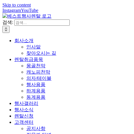
Skip to content
Instagram
YouTube
검색:
회사소개
인사말
찾아오시는 길
렌탈취급품목
몽골천막
캐노피천막
의자/테이블
행사용품
하계용품
동계용품
행사갤러리
행사소식
렌탈신청
고객센터
공지사항