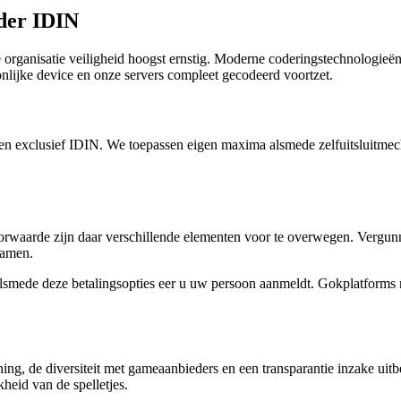
nder IDIN
organisatie veiligheid hoogst ernstig. Moderne coderingstechnologieën
oonlijke device en onze servers compleet gecodeerd voortzet.
 exclusief IDIN. We toepassen eigen maxima alsmede zelfuitsluitmech
orwaarde zijn daar verschillende elementen voor te overwegen. Vergu
gamen.
smede deze betalingsopties eer u uw persoon aanmeldt. Gokplatforms m
ning, de diversiteit met gameaanbieders en een transparantie inzake ui
kheid van de spelletjes.