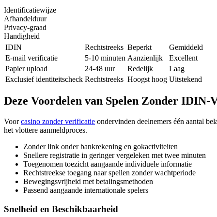
Identificatiewijze
Afhandelduur
Privacy-graad
Handigheid
IDIN
Rechtstreeks
Beperkt
Gemiddeld
E-mail verificatie
5-10 minuten
Aanzienlijk
Excellent
Papier upload
24-48 uur
Redelijk
Laag
Exclusief identiteitscheck
Rechtstreeks
Hoogst hoog
Uitstekend
Deze Voordelen van Spelen Zonder IDIN-Ve
Voor
casino zonder verificatie
ondervinden deelnemers één aantal bela
het vlottere aanmeldproces.
Zonder link onder bankrekening en gokactiviteiten
Snellere registratie in geringer vergeleken met twee minuten
Toegenomen toezicht aangaande individuele informatie
Rechtstreekse toegang naar spellen zonder wachtperiode
Bewegingsvrijheid met betalingsmethoden
Passend aangaande internationale spelers
Snelheid en Beschikbaarheid