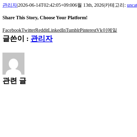
관리자
|
2026-06-14T02:42:05+09:00
6월 13th, 2026
|
카테고리:
unca
Share This Story, Choose Your Platform!
Facebook
Twitter
Reddit
LinkedIn
Tumblr
Pinterest
Vk
이메일
글쓴이 :
관리자
관련 글