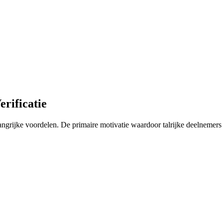
rificatie
ngrijke voordelen. De primaire motivatie waardoor talrijke deelnemers 