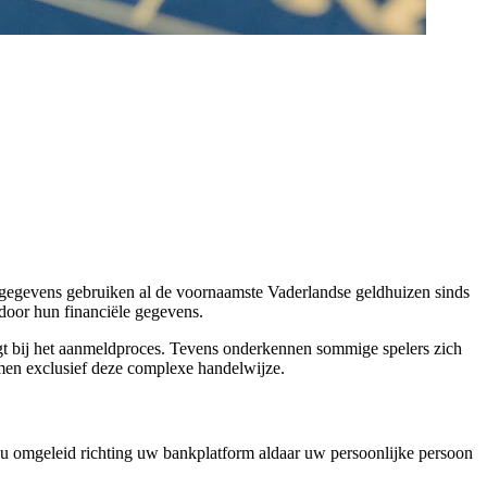
e gegevens gebruiken al de voornaamste Vaderlandse geldhuizen sinds
 door hun financiële gegevens.
gt bij het aanmeldproces. Tevens onderkennen sommige spelers zich
gamen exclusief deze complexe handelwijze.
lt u omgeleid richting uw bankplatform aldaar uw persoonlijke persoon