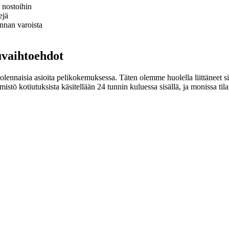
a nostoihin
ejä
innan varoista
uvaihtoehdot
 olennaisia asioita pelikokemuksessa. Täten olemme huolella liittäneet 
tö kotiutuksista käsitellään 24 tunnin kuluessa sisällä, ja monissa tilan