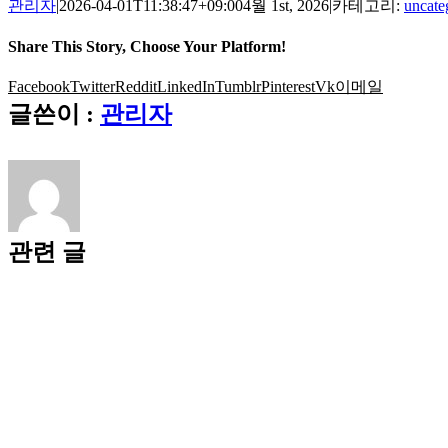
관리자
|
2026-04-01T11:38:47+09:00
4월 1st, 2026
|
카테고리:
uncate
Share This Story, Choose Your Platform!
Facebook
Twitter
Reddit
LinkedIn
Tumblr
Pinterest
Vk
이메일
글쓴이 :
관리자
관련 글