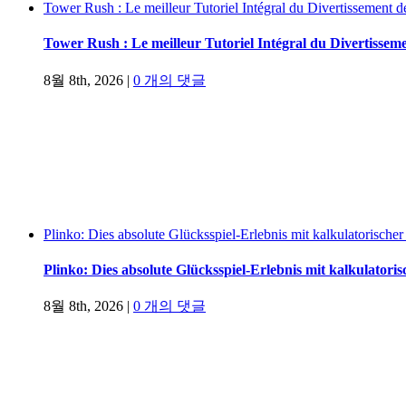
Tower Rush : Le meilleur Tutoriel Intégral du Divertissement d
Tower Rush : Le meilleur Tutoriel Intégral du Divertissem
8월 8th, 2026
|
0 개의 댓글
Plinko: Dies absolute Glücksspiel-Erlebnis mit kalkulatorischer
Plinko: Dies absolute Glücksspiel-Erlebnis mit kalkulatoris
8월 8th, 2026
|
0 개의 댓글