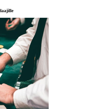
aajille