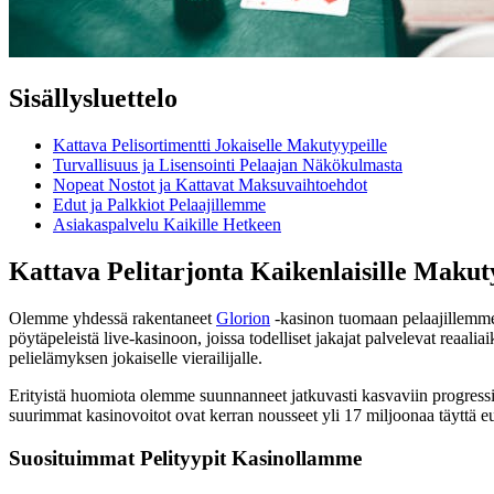
Sisällysluettelo
Kattava Pelisortimentti Jokaiselle Makutyypeille
Turvallisuus ja Lisensointi Pelaajan Näkökulmasta
Nopeat Nostot ja Kattavat Maksuvaihtoehdot
Edut ja Palkkiot Pelaajillemme
Asiakaspalvelu Kaikille Hetkeen
Kattava Pelitarjonta Kaikenlaisille Makut
Olemme yhdessä rakentaneet
Glorion
-kasinon tuomaan pelaajillemme yl
pöytäpeleistä live-kasinoon, joissa todelliset jakajat palvelevat rea
pelielämyksen jokaiselle vierailijalle.
Erityistä huomiota olemme suunnanneet jatkuvasti kasvaviin progressiiv
suurimmat kasinovoitot ovat kerran nousseet yli 17 miljoonaa täyttä eur
Suosituimmat Pelityypit Kasinollamme