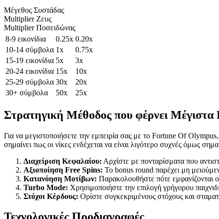
Μέγεθος Συστάδας
Multiplier Ζευς
Multiplier Ποσειδώνας
8-9 εικονίδια
0.25x
0.20x
10-14 σύμβολα
1x
0.75x
15-19 εικονίδια
5x
3x
20-24 εικονίδια
15x
10x
25-29 σύμβολα
30x
20x
30+ σύμβολα
50x
25x
Στρατηγική Μέθοδος που φέρνει Μέγιστα
Για να μεγιστοποιήσετε την εμπειρία σας με το Fortune Of Olympus
σημαίνει πως οι νίκες ενδέχεται να είναι λιγότερο συχνές όμως σημ
Διαχείριση Κεφαλαίου:
Αρχίστε με πονταρίσματα που αντιστ
Αξιοποίηση Free Spins:
Το bonus round παρέχει μη μειούμε
Κατανόηση Μοτίβων:
Παρακολουθήστε πότε εμφανίζονται οι 
Turbo Mode:
Χρησιμοποιήστε την επιλογή γρήγορου παιχνιδι
Στόχοι Κέρδους:
Ορίστε συγκεκριμένους στόχους και σταματή
Τεχνολογικές Προδιαγραφές