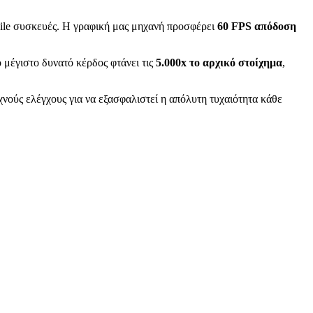
bile συσκευές. Η γραφική μας μηχανή προσφέρει
60 FPS απόδοση
 μέγιστο δυνατό κέρδος φτάνει τις
5.000x το αρχικό στοίχημα
,
νούς ελέγχους για να εξασφαλιστεί η απόλυτη τυχαιότητα κάθε