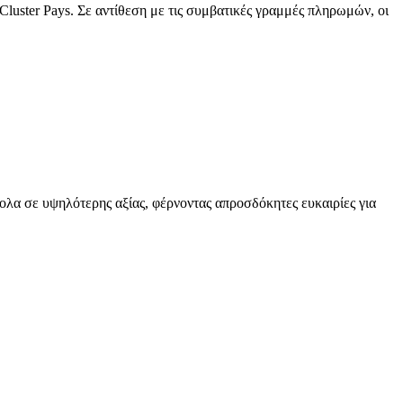
Cluster Pays. Σε αντίθεση με τις συμβατικές γραμμές πληρωμών, οι
βολα σε υψηλότερης αξίας, φέρνοντας απροσδόκητες ευκαιρίες για