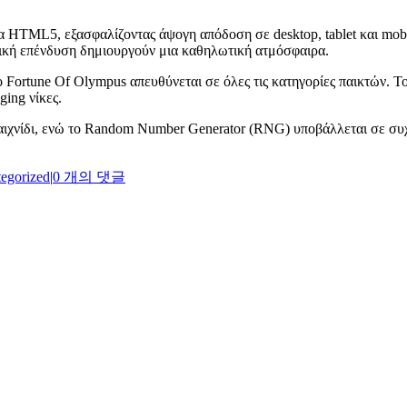
γία HTML5, εξασφαλίζοντας άψογη απόδοση σε desktop, tablet και mo
σική επένδυση δημιουργούν μια καθηλωτική ατμόσφαιρα.
ο Fortune Of Olympus απευθύνεται σε όλες τις κατηγορίες παικτών. Το
ging νίκες.
αιχνίδι, ενώ το Random Number Generator (RNG) υποβάλλεται σε συχ
tegorized
|
0 개의 댓글