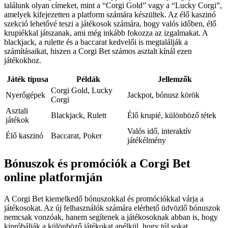
találunk olyan címeket, mint a “Corgi Gold” vagy a “Lucky Corgi”,
amelyek kifejezetten a platform számára készültek. Az élő kaszinó
szekció lehetővé teszi a játékosok számára, hogy valós időben, élő
krupiékkal játszanak, ami még inkább fokozza az izgalmakat. A
blackjack, a rulette és a baccarat kedvelői is megtalálják a
számításaikat, hiszen a Corgi Bet számos asztalt kínál ezen
játékokhoz.
Játék típusa
Példák
Jellemzők
Corgi Gold, Lucky
Nyerőgépek
Jackpot, bónusz körök
Corgi
Asztali
Blackjack, Rulett
Élő krupié, különböző tétek
játékok
Valós idő, interaktív
Élő kaszinó
Baccarat, Poker
játékélmény
Bónuszok és promóciók a Corgi Bet
online platformján
A Corgi Bet kiemelkedő bónuszokkal és promóciókkal várja a
játékosokat. Az új felhasználók számára elérhető üdvözlő bónuszok
nemcsak vonzóak, hanem segítenek a játékosoknak abban is, hogy
kipróbálják a különböző játékokat anélkül, hogy túl sokat