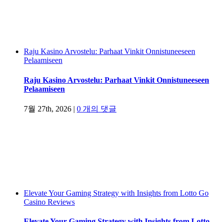
Raju Kasino Arvostelu: Parhaat Vinkit Onnistuneeseen
Pelaamiseen
Raju Kasino Arvostelu: Parhaat Vinkit Onnistuneeseen
Pelaamiseen
7월 27th, 2026
|
0 개의 댓글
Elevate Your Gaming Strategy with Insights from Lotto Go
Casino Reviews
Elevate Your Gaming Strategy with Insights from Lotto