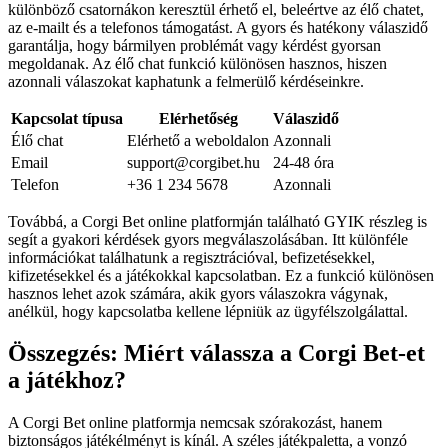
különböző csatornákon keresztül érhető el, beleértve az élő chatet,
az e-mailt és a telefonos támogatást. A gyors és hatékony válaszidő
garantálja, hogy bármilyen problémát vagy kérdést gyorsan
megoldanak. Az élő chat funkció különösen hasznos, hiszen
azonnali válaszokat kaphatunk a felmerülő kérdéseinkre.
Kapcsolat típusa
Elérhetőség
Válaszidő
Élő chat
Elérhető a weboldalon
Azonnali
Email
support@corgibet.hu
24-48 óra
Telefon
+36 1 234 5678
Azonnali
Továbbá, a Corgi Bet online platformján található GYIK részleg is
segít a gyakori kérdések gyors megválaszolásában. Itt különféle
információkat találhatunk a regisztrációval, befizetésekkel,
kifizetésekkel és a játékokkal kapcsolatban. Ez a funkció különösen
hasznos lehet azok számára, akik gyors válaszokra vágynak,
anélkül, hogy kapcsolatba kellene lépniük az ügyfélszolgálattal.
Összegzés: Miért válassza a Corgi Bet-et
a játékhoz?
A Corgi Bet online platformja nemcsak szórakozást, hanem
biztonságos játékélményt is kínál. A széles játékpaletta, a vonzó