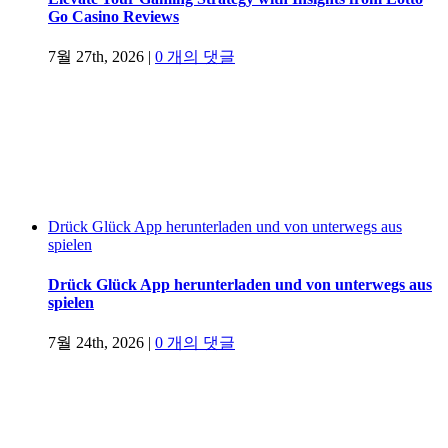
Go Casino Reviews
7월 27th, 2026
|
0 개의 댓글
Drück Glück App herunterladen und von unterwegs aus
spielen
Drück Glück App herunterladen und von unterwegs aus
spielen
7월 24th, 2026
|
0 개의 댓글