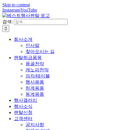
Skip to content
Instagram
YouTube
검색:
회사소개
인사말
찾아오시는 길
렌탈취급품목
몽골천막
캐노피천막
의자/테이블
행사용품
하계용품
동계용품
행사갤러리
행사소식
렌탈신청
고객센터
공지사항