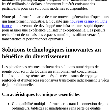
les 66 milliards de dollars, démontrant l’intérêt croissant des
participants pour ces solutions modernes et disponibles.
Notre plateforme fait partie de cette nouvelle génération d’opérateurs
qui transforment l’industrie. En qualité que
nouveau casino en ligne
france
, nous venons de développé une infrastructure sophistiquée
pour assurer une expérience utilisateur exceptionnelle. Les joueurs
recherchent désormais des espaces numériques offrant véracité,
transparence et performances optimales.
Solutions technologiques innovantes au
bénéfice du divertissement
Les plateformes récentes incluent des solutions numériques de
pointe pour sortir du lot dans un environnement concurrentiel.
L’utilisation de systèmes avancés, de mécanismes de cryptage
renforcés et d’interfaces responsives transforme radicalement le vécu
de jeu traditionnelle.
Caractéristiques techniques essentielles
Compatibilité multiplateforme permettant la connexion depuis
ordinateurs, tablettes et smartphones sans perte de qualité