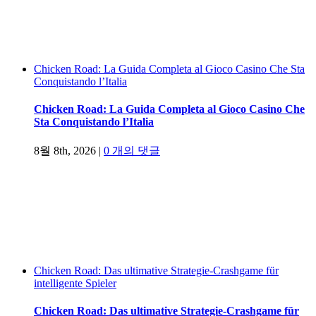
Chicken Road: La Guida Completa al Gioco Casino Che Sta
Conquistando l’Italia
Chicken Road: La Guida Completa al Gioco Casino Che
Sta Conquistando l’Italia
8월 8th, 2026
|
0 개의 댓글
Chicken Road: Das ultimative Strategie-Crashgame für
intelligente Spieler
Chicken Road: Das ultimative Strategie-Crashgame für