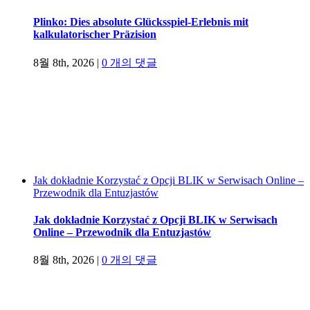
Plinko: Dies absolute Glücksspiel-Erlebnis mit
kalkulatorischer Präzision
8월 8th, 2026
|
0 개의 댓글
Jak dokładnie Korzystać z Opcji BLIK w Serwisach Online –
Przewodnik dla Entuzjastów
Jak dokładnie Korzystać z Opcji BLIK w Serwisach
Online – Przewodnik dla Entuzjastów
8월 8th, 2026
|
0 개의 댓글