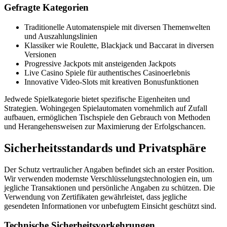
Gefragte Kategorien
Traditionelle Automatenspiele mit diversen Themenwelten
und Auszahlungslinien
Klassiker wie Roulette, Blackjack und Baccarat in diversen
Versionen
Progressive Jackpots mit ansteigenden Jackpots
Live Casino Spiele für authentisches Casinoerlebnis
Innovative Video-Slots mit kreativen Bonusfunktionen
Jedwede Spielkategorie bietet spezifische Eigenheiten und
Strategien. Wohingegen Spielautomaten vornehmlich auf Zufall
aufbauen, ermöglichen Tischspiele den Gebrauch von Methoden
und Herangehensweisen zur Maximierung der Erfolgschancen.
Sicherheitsstandards und Privatsphäre
Der Schutz vertraulicher Angaben befindet sich an erster Position.
Wir verwenden modernste Verschlüsselungstechnologien ein, um
jegliche Transaktionen und persönliche Angaben zu schützen. Die
Verwendung von Zertifikaten gewährleistet, dass jegliche
gesendeten Informationen vor unbefugtem Einsicht geschützt sind.
Technische Sicherheitsvorkehrungen