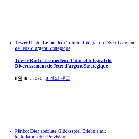
Tower Rush : Le meilleur Tutoriel Intégral du Divertissement
de Jeux d’argent Stratégique
Tower Rush : Le meilleur Tutoriel Intégral du
Divertissement de Jeux d’argent Stratégique
8월 8th, 2026
|
0 개의 댓글
Plinko: Dies absolute Glücksspiel-Erlebnis mit
kalkulatorischer Präzision