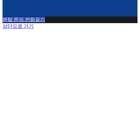
렌탈 문의 전화걸기
상단으로 가기