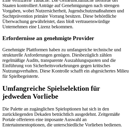
Eine verifizierte Tatsache: Die Gemeinschaftliche Behörde der
Staaten kontrolliert Anträge auf Genehmigungen nach strengen
Vorgaben, wobei Nutzersicherheit, Jugendschutzmaßnahmen und
Suchtprävention primäre Vorrang besitzen. Diese behördliche
Überwachung gewährleistet, dass bloß vertrauenswürdige
Unternehmen eine Lizenz bekommen.
Erfordernisse an genehmigte Provider
Genehmigte Plattformen haben zu umfangreiche technische und
strukturelle Anforderungen genügen. Diesbezüglich zählen
regelmäßige Audits, transparente Auszahlungsquoten und die
Einführung von Sicherheitsvorkehrungen gegen kritisches
Nutzungsverhalten. Diese Kontrolle schafft ein abgesichertes Milieu
für Spielbegeisterte.
Umfangreiche Spielselektion für
jedweden Vorliebe
Die Palette an zugänglichen Spieloptionen hat sich in den
zurückliegenden Dekaden beträchtlich ausgedehnt. Zeitgemäße
Portale offerieren eine imposante Auswahl an
Entertainmentoptionen, die unterschiedliche Vorlieben bedienen.