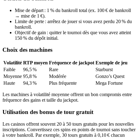
Mise de départ : 1 % du bankroll total (ex. 100 € de bankroll
→ mise de 1 €).
Limite de perte : arrêtez de jouer si vous avez perdu 20 % du
bankroll.
Objectif de gain : quitter le tournoi dès que vous avez atteint
150 % du dépôt initial.
Choix des machines
Volatilité
RTP moyen
Fréquence de jackpot
Exemple de jeu
Faible
96,5 %
Rare
Starburst
Moyenne
95,8 %
Modérée
Gonzo’s Quest
Haute
94,3 %
Plus fréquente
Mega Fortune
Les machines à volatilité moyenne offrent un bon compromis entre
fréquence des gains et taille du jackpot.
Utilisation des bonus de tour gratuit
Les casinos offrent souvent 20 à 50 tours gratuits pour les nouvelles
inscriptions. Convertissez ces spins en points de tournoi sans toucher
à votre bankroll. Par exemple, 30 tours gratuits à 0,10 € chacun