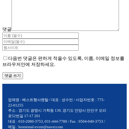
댓글
다음번 댓글은 편하게 적을수 있도록, 이름, 이메일 정보를
브라우저안에 저장하세요.
업체명 : 베스트행사렌탈 / 대표 : 성수빈 / 사업자번호 : 775-
22-01255
주소 : 경기도 광명시 가학동 139, 경기도 안양시 만안구 오리
로52번길 17-17 201
대표 : 010-2080-3753, 031-444-7780 / Fax : 0504-040-3753 /
메일 : bestrental-event@naver.com