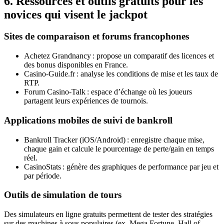
6. Ressources et outils gratuits pour les
novices qui visent le jackpot
Sites de comparaison et forums francophones
Achetez Grandnancy : propose un comparatif des licences et
des bonus disponibles en France.
Casino‑Guide.fr : analyse les conditions de mise et les taux de
RTP.
Forum Casino‑Talk : espace d’échange où les joueurs
partagent leurs expériences de tournois.
Applications mobiles de suivi de bankroll
Bankroll Tracker (iOS/Android) : enregistre chaque mise,
chaque gain et calcule le pourcentage de perte/gain en temps
réel.
CasinoStats : génère des graphiques de performance par jeu et
par période.
Outils de simulation de tours
Des simulateurs en ligne gratuits permettent de tester des stratégies
sur des machines à sous populaires (ex. Mega Fortune, Hall of