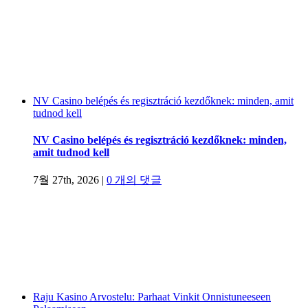
NV Casino belépés és regisztráció kezdőknek: minden, amit
tudnod kell
NV Casino belépés és regisztráció kezdőknek: minden,
amit tudnod kell
7월 27th, 2026
|
0 개의 댓글
Raju Kasino Arvostelu: Parhaat Vinkit Onnistuneeseen