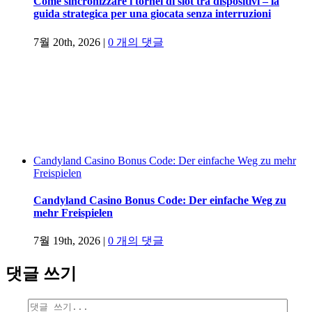
Come sincronizzare i tornei di slot tra dispositivi – la
guida strategica per una giocata senza interruzioni
7월 20th, 2026
|
0 개의 댓글
Candyland Casino Bonus Code: Der einfache Weg zu mehr
Freispielen
Candyland Casino Bonus Code: Der einfache Weg zu
mehr Freispielen
7월 19th, 2026
|
0 개의 댓글
댓글 쓰기