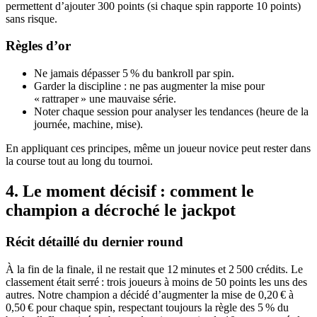
permettent d’ajouter 300 points (si chaque spin rapporte 10 points)
sans risque.
Règles d’or
Ne jamais dépasser 5 % du bankroll par spin.
Garder la discipline : ne pas augmenter la mise pour
« rattraper » une mauvaise série.
Noter chaque session pour analyser les tendances (heure de la
journée, machine, mise).
En appliquant ces principes, même un joueur novice peut rester dans
la course tout au long du tournoi.
4. Le moment décisif : comment le
champion a décroché le jackpot
Récit détaillé du dernier round
À la fin de la finale, il ne restait que 12 minutes et 2 500 crédits. Le
classement était serré : trois joueurs à moins de 50 points les uns des
autres. Notre champion a décidé d’augmenter la mise de 0,20 € à
0,50 € pour chaque spin, respectant toujours la règle des 5 % du