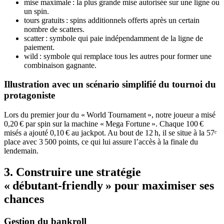
mise maximale : la plus grande mise autorisée sur une ligne ou
un spin.
tours gratuits : spins additionnels offerts après un certain
nombre de scatters.
scatter : symbole qui paie indépendamment de la ligne de
paiement.
wild : symbole qui remplace tous les autres pour former une
combinaison gagnante.
Illustration avec un scénario simplifié du tournoi du
protagoniste
Lors du premier jour du « World Tournament », notre joueur a misé
0,20 € par spin sur la machine « Mega Fortune ». Chaque 100 €
misés a ajouté 0,10 € au jackpot. Au bout de 12 h, il se situe à la 57ᵉ
place avec 3 500 points, ce qui lui assure l’accès à la finale du
lendemain.
3. Construire une stratégie
« débutant‑friendly » pour maximiser ses
chances
Gestion du bankroll