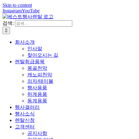
Skip to content
Instagram
YouTube
검색:
회사소개
인사말
찾아오시는 길
렌탈취급품목
몽골천막
캐노피천막
의자/테이블
행사용품
하계용품
동계용품
행사갤러리
행사소식
렌탈신청
고객센터
공지사항