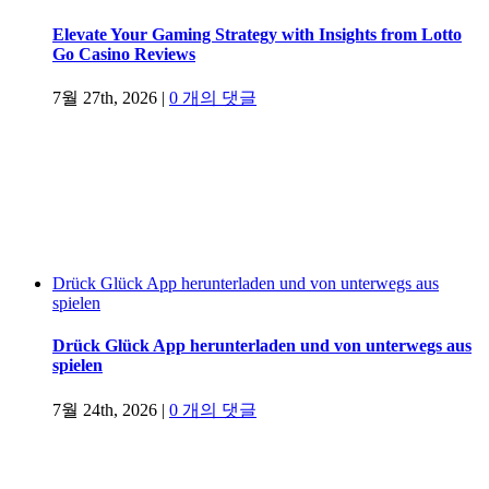
Elevate Your Gaming Strategy with Insights from Lotto
Go Casino Reviews
7월 27th, 2026
|
0 개의 댓글
Drück Glück App herunterladen und von unterwegs aus
spielen
Drück Glück App herunterladen und von unterwegs aus
spielen
7월 24th, 2026
|
0 개의 댓글