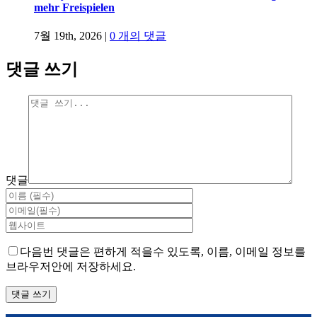
mehr Freispielen
7월 19th, 2026
|
0 개의 댓글
댓글 쓰기
댓글
다음번 댓글은 편하게 적을수 있도록, 이름, 이메일 정보를
브라우저안에 저장하세요.