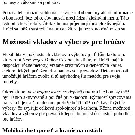
bonusy a zákaznícka podpora.
Používatelia môžu rýchlo nájsť svoje obľúbené hry alebo informácie
o bonusoch bez toho, aby museli prechádzať zložitými menu. Táto
jednoduchosť robí zážitok z hrania príjemnejším a efektívnejším.
Hráči sa môžu sústrediť na hru a užiť si ju bez zbytočného stresu.
Možnosti vkladov a výberov pre hráčov
Flexibilita v možnostiach vkladov a výberov je ďalším faktorom,
ktorý robí
New Vegas Online Casino
atraktívnym. Hráči majú k
dispozícii rôzne metódy, vrátane kreditných a debetných kariet,
elektronických peňaženiek a bankových prevodov. Tieto možnosti
umožňujú hráčom zvoliť si tú najvhodnejšiu metódu pre svoje
potreby.
Okrem toho,
new vegas casino no deposit bonus
a iné bonusy môžu
byť ľahko aktivované a použité pri vkladoch. Rýchlosť spracovania
transakcií je ďalším plusom, pretože hráči môžu očakávať rýchle
výbery, čo zvyšuje celkovú spokojnosť s kasínom. Rôzne možnosti
vkladov a výberov prispievajú k lepšej hernej skúsenosti a pohodliu
pre hráčov.
Mobilná dostupnosť a hranie na cestách