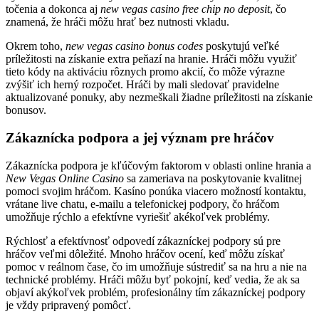
točenia a dokonca aj
new vegas casino free chip no deposit
, čo
znamená, že hráči môžu hrať bez nutnosti vkladu.
Okrem toho,
new vegas casino bonus codes
poskytujú veľké
príležitosti na získanie extra peňazí na hranie. Hráči môžu využiť
tieto kódy na aktiváciu rôznych promo akcií, čo môže výrazne
zvýšiť ich herný rozpočet. Hráči by mali sledovať pravidelne
aktualizované ponuky, aby nezmeškali žiadne príležitosti na získanie
bonusov.
Zákaznícka podpora a jej význam pre hráčov
Zákaznícka podpora je kľúčovým faktorom v oblasti online hrania a
New Vegas Online Casino
sa zameriava na poskytovanie kvalitnej
pomoci svojim hráčom. Kasíno ponúka viacero možností kontaktu,
vrátane live chatu, e-mailu a telefonickej podpory, čo hráčom
umožňuje rýchlo a efektívne vyriešiť akékoľvek problémy.
Rýchlosť a efektívnosť odpovedí zákazníckej podpory sú pre
hráčov veľmi dôležité. Mnoho hráčov ocení, keď môžu získať
pomoc v reálnom čase, čo im umožňuje sústrediť sa na hru a nie na
technické problémy. Hráči môžu byť pokojní, keď vedia, že ak sa
objaví akýkoľvek problém, profesionálny tím zákazníckej podpory
je vždy pripravený pomôcť.