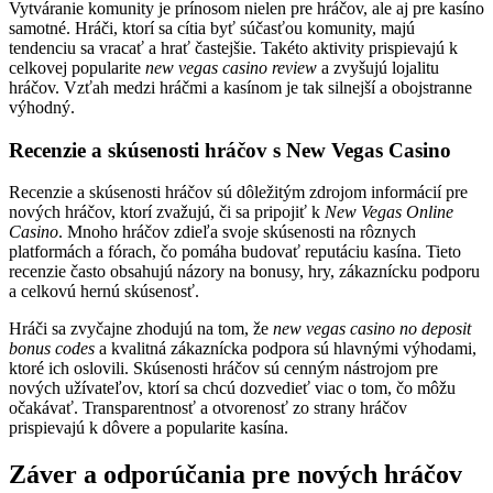
Vytváranie komunity je prínosom nielen pre hráčov, ale aj pre kasíno
samotné. Hráči, ktorí sa cítia byť súčasťou komunity, majú
tendenciu sa vracať a hrať častejšie. Takéto aktivity prispievajú k
celkovej popularite
new vegas casino review
a zvyšujú lojalitu
hráčov. Vzťah medzi hráčmi a kasínom je tak silnejší a obojstranne
výhodný.
Recenzie a skúsenosti hráčov s New Vegas Casino
Recenzie a skúsenosti hráčov sú dôležitým zdrojom informácií pre
nových hráčov, ktorí zvažujú, či sa pripojiť k
New Vegas Online
Casino
. Mnoho hráčov zdieľa svoje skúsenosti na rôznych
platformách a fórach, čo pomáha budovať reputáciu kasína. Tieto
recenzie často obsahujú názory na bonusy, hry, zákaznícku podporu
a celkovú hernú skúsenosť.
Hráči sa zvyčajne zhodujú na tom, že
new vegas casino no deposit
bonus codes
a kvalitná zákaznícka podpora sú hlavnými výhodami,
ktoré ich oslovili. Skúsenosti hráčov sú cenným nástrojom pre
nových užívateľov, ktorí sa chcú dozvedieť viac o tom, čo môžu
očakávať. Transparentnosť a otvorenosť zo strany hráčov
prispievajú k dôvere a popularite kasína.
Záver a odporúčania pre nových hráčov