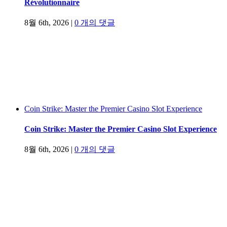
Révolutionnaire
8월 6th, 2026
|
0 개의 댓글
Coin Strike: Master the Premier Casino Slot Experience
Coin Strike: Master the Premier Casino Slot Experience
8월 6th, 2026
|
0 개의 댓글