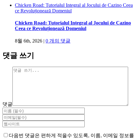
Chicken Road: Tutorialul Integral al Jocului de Cazino Ceea
ce Revoluționează Domeniul
Chicken Road: Tutorialul Integral al Jocului de Cazino
Ceea ce Revoluționează Domeniul
8월 6th, 2026
|
0 개의 댓글
댓글 쓰기
댓글
다음번 댓글은 편하게 적을수 있도록, 이름, 이메일 정보를