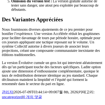
Omission du version test :
La version gratuite autorise de
tester sans danger, une atout peu exploitée par beaucoup de
débutants.
Des Variantes Appréciées
Nous fournissons diverses ajustements de ce jeu premier pour
bonifier l’expérience. Une version Accélérée réduit les graphismes
pour faciliter davantage de tours par période horaire, optimale pour
ces joueurs appliquant une tactique reposant sur le volume. Un
système Collectif autorise à divers joueurs de associer leurs
projections, créant une composante communautaire inexistante des
éditions traditionnelles.
La version Évolutive cumule un gros lot qui intervient aléatoirement
dès qu’un participant touche des facteurs spécifiques. Ladite option
ajoute une dimension d’enthousiasme complémentaire, quoique le
taux de redistribution demeure identique au jeu standard. Chaque
déclinaison maintient la limpidité et l’équité qui forment la
renommée dans le secteur du pari en ligne.
관리자
|
2026-07-09T03:44:14+09:00
7월 8th, 2026
|
카테고리:
uncategorized
|
0 개의 댓글