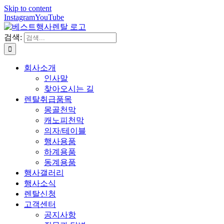
Skip to content
Instagram
YouTube
검색:
회사소개
인사말
찾아오시는 길
렌탈취급품목
몽골천막
캐노피천막
의자/테이블
행사용품
하계용품
동계용품
행사갤러리
행사소식
렌탈신청
고객센터
공지사항