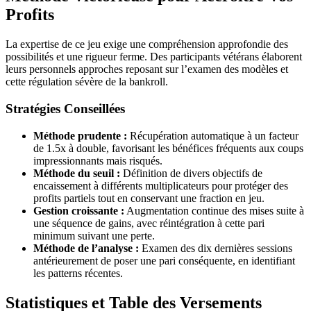
Profits
La expertise de ce jeu exige une compréhension approfondie des
possibilités et une rigueur ferme. Des participants vétérans élaborent
leurs personnels approches reposant sur l’examen des modèles et
cette régulation sévère de la bankroll.
Stratégies Conseillées
Méthode prudente :
Récupération automatique à un facteur
de 1.5x à double, favorisant les bénéfices fréquents aux coups
impressionnants mais risqués.
Méthode du seuil :
Définition de divers objectifs de
encaissement à différents multiplicateurs pour protéger des
profits partiels tout en conservant une fraction en jeu.
Gestion croissante :
Augmentation continue des mises suite à
une séquence de gains, avec réintégration à cette pari
minimum suivant une perte.
Méthode de l’analyse :
Examen des dix dernières sessions
antérieurement de poser une pari conséquente, en identifiant
les patterns récentes.
Statistiques et Table des Versements