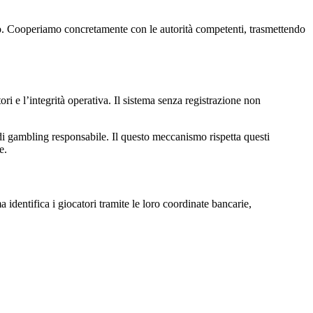
o. Cooperiamo concretamente con le autorità competenti, trasmettendo
ri e l’integrità operativa. Il sistema senza registrazione non
 di gambling responsabile. Il questo meccanismo rispetta questi
e.
identifica i giocatori tramite le loro coordinate bancarie,