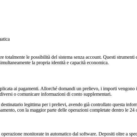
atica
re totalmente le possibilità del sistema senza account. Questi strumenti 
 simultaneamente la propria identità e capacità economica.
licata ai pagamenti. Allorché domandi un prelievo, i importi vengono inv
o diversi o comunicare informazioni di conto supplementari.
destinatario legittima per i prelievi, avendo già controllato questa in
samento, con la maggior parte delle operazioni completate dentro le 24 or
e di operazione monitorate in automatico dal software. Depositi oltre a 