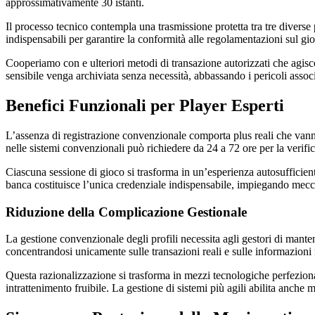
approssimativamente 30 istanti.
Il processo tecnico contempla una trasmissione protetta tra tre diverse 
indispensabili per garantire la conformità alle regolamentazioni sul g
Cooperiamo con e ulteriori metodi di transazione autorizzati che agisco
sensibile venga archiviata senza necessità, abbassando i pericoli associ
Benefici Funzionali per Player Esperti
L’assenza di registrazione convenzionale comporta plus reali che vanno
nelle sistemi convenzionali può richiedere da 24 a 72 ore per la verifica 
Ciascuna sessione di gioco si trasforma in un’esperienza autosufficien
banca costituisce l’unica credenziale indispensabile, impiegando meccani
Riduzione della Complicazione Gestionale
La gestione convenzionale degli profili necessita agli gestori di mante
concentrandosi unicamente sulle transazioni reali e sulle informazioni r
Questa razionalizzazione si trasforma in mezzi tecnologiche perfezionat
intrattenimento fruibile. La gestione di sistemi più agili abilita anche