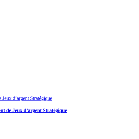
e Jeux d’argent Stratégique
ent de Jeux d’argent Stratégique