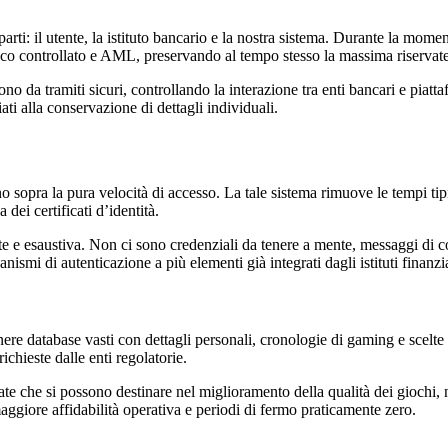
parti: il utente, la istituto bancario e la nostra sistema. Durante la mom
ioco controllato e AML, preservando al tempo stesso la massima riservate
no da tramiti sicuri, controllando la interazione tra enti bancari e piat
ati alla conservazione di dettagli individuali.
 sopra la pura velocità di accesso. La tale sistema rimuove le tempi ti
dei certificati d’identità.
te e esaustiva. Non ci sono credenziali da tenere a mente, messaggi di c
smi di autenticazione a più elementi già integrati dagli istituti finanzia
nere database vasti con dettagli personali, cronologie di gaming e scelte
ichieste dalle enti regolatorie.
e che si possono destinare nel miglioramento della qualità dei giochi, n
 maggiore affidabilità operativa e periodi di fermo praticamente zero.