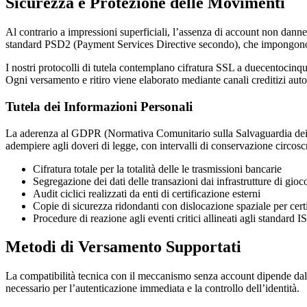
Sicurezza e Protezione delle Movimenti
Al contrario a impressioni superficiali, l’assenza di account non danneg
standard PSD2 (Payment Services Directive secondo), che impongono v
I nostri protocolli di tutela contemplano cifratura SSL a duecentocinqu
Ogni versamento e ritiro viene elaborato mediante canali creditizi aut
Tutela dei Informazioni Personali
La aderenza al GDPR (Normativa Comunitario sulla Salvaguardia dei D
adempiere agli doveri di legge, con intervalli di conservazione circoscr
Cifratura totale per la totalità delle le trasmissioni bancarie
Segregazione dei dati delle transazioni dai infrastrutture di gioc
Audit ciclici realizzati da enti di certificazione esterni
Copie di sicurezza ridondanti con dislocazione spaziale per certif
Procedure di reazione agli eventi critici allineati agli standard 
Metodi di Versamento Supportati
La compatibilità tecnica con il meccanismo senza account dipende dalle c
necessario per l’autenticazione immediata e la controllo dell’identità.