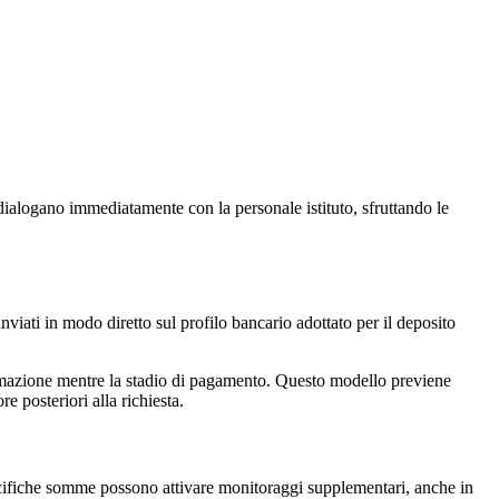
dialogano immediatamente con la personale istituto, sfruttando le
iati in modo diretto sul profilo bancario adottato per il deposito
formazione mentre la stadio di pagamento. Questo modello previene
e posteriori alla richiesta.
specifiche somme possono attivare monitoraggi supplementari, anche in