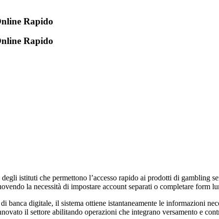
Online Rapido
Online Rapido
 degli istituti che permettono l’accesso rapido ai prodotti di gambling 
 rimuovendo la necessità di impostare account separati o completare form lu
di banca digitale, il sistema ottiene istantaneamente le informazioni ne
novato il settore abilitando operazioni che integrano versamento e contro