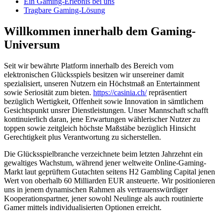
Ein Gaming-Erlebnis bei uns
Tragbare Gaming-Lösung
Willkommen innerhalb dem Gaming-
Universum
Seit wir bewährte Platform innerhalb des Bereich vom
elektronischen Glücksspiels besitzen wir unsereiner damit
spezialisiert, unseren Nutzern ein Höchstmaß an Entertainment
sowie Seriosität zum bieten.
https://casinia.ch/
repräsentiert
bezüglich Wertigkeit, Offenheit sowie Innovation in sämtlichem
Gesichtspunkt unsrer Dienstleistungen. Unser Mannschaft schafft
kontinuierlich daran, jene Erwartungen wählerischer Nutzer zu
toppen sowie zeitgleich höchste Maßstäbe bezüglich Hinsicht
Gerechtigkeit plus Verantwortung zu sicherstellen.
Die Glücksspielbranche verzeichnete beim letzten Jahrzehnt ein
gewaltiges Wachstum, während jener weltweite Online-Gaming-
Markt laut geprüftem Gutachten seitens H2 Gambling Capital jenen
Wert von oberhalb 60 Milliarden EUR ansteuerte. Wir positionieren
uns in jenem dynamischen Rahmen als vertrauenswürdiger
Kooperationspartner, jener sowohl Neulinge als auch routinierte
Gamer mittels individualisierten Optionen erreicht.