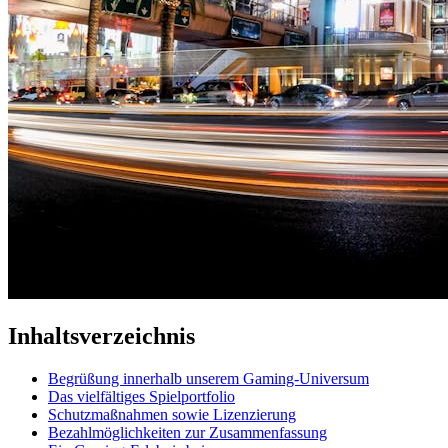
Inhaltsverzeichnis
Begrüßung innerhalb unserem Gaming-Universum
Das vielfältiges Spielportfolio
Schutzmaßnahmen sowie Lizenzierung
Bezahlmöglichkeiten zur Zusammenfassung