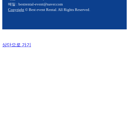
메일 : bestrental-event@naver.com
Copyright
© Best event Rental. All Rights Reserved.
상단으로 가기