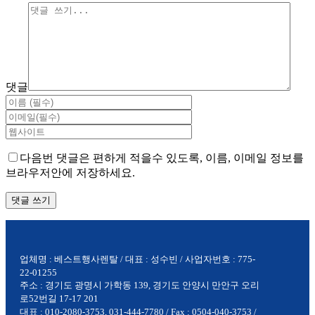
댓글
다음번 댓글은 편하게 적을수 있도록, 이름, 이메일 정보를
브라우저안에 저장하세요.
업체명 : 베스트행사렌탈 / 대표 : 성수빈 / 사업자번호 : 775-
22-01255
주소 : 경기도 광명시 가학동 139, 경기도 안양시 만안구 오리
로52번길 17-17 201
대표 : 010-2080-3753, 031-444-7780 / Fax : 0504-040-3753 /