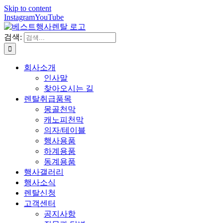
Skip to content
Instagram
YouTube
검색:
회사소개
인사말
찾아오시는 길
렌탈취급품목
몽골천막
캐노피천막
의자/테이블
행사용품
하계용품
동계용품
행사갤러리
행사소식
렌탈신청
고객센터
공지사항