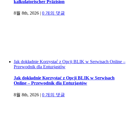
kalkulatorischer Präzision
8월 8th, 2026
|
0 개의 댓글
Jak dokładnie Korzystać z Opcji BLIK w Serwisach Online –
Przewodnik dla Entuzjastów
Jak dokładnie Korzystać z Opcji BLIK w Serwisach
Online – Przewodnik dla Entuzjastów
8월 8th, 2026
|
0 개의 댓글