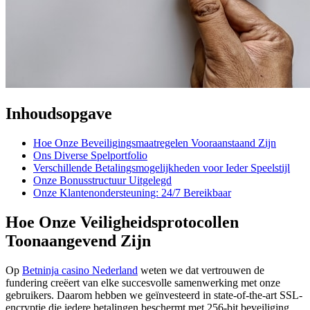
Inhoudsopgave
Hoe Onze Beveiligingsmaatregelen Vooraanstaand Zijn
Ons Diverse Spelportfolio
Verschillende Betalingsmogelijkheden voor Ieder Speelstijl
Onze Bonusstructuur Uitgelegd
Onze Klantenondersteuning: 24/7 Bereikbaar
Hoe Onze Veiligheidsprotocollen
Toonaangevend Zijn
Op
Betninja casino Nederland
weten we dat vertrouwen de
fundering creëert van elke succesvolle samenwerking met onze
gebruikers. Daarom hebben we geïnvesteerd in state-of-the-art SSL-
encryptie die iedere betalingen beschermt met 256-bit beveiliging.