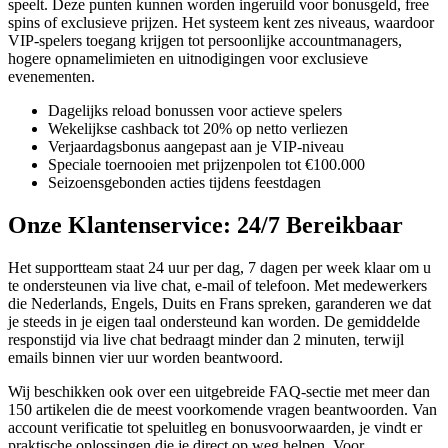
speelt. Deze punten kunnen worden ingeruild voor bonusgeld, free
spins of exclusieve prijzen. Het systeem kent zes niveaus, waardoor
VIP-spelers toegang krijgen tot persoonlijke accountmanagers,
hogere opnamelimieten en uitnodigingen voor exclusieve
evenementen.
Dagelijks reload bonussen voor actieve spelers
Wekelijkse cashback tot 20% op netto verliezen
Verjaardagsbonus aangepast aan je VIP-niveau
Speciale toernooien met prijzenpolen tot €100.000
Seizoensgebonden acties tijdens feestdagen
Onze Klantenservice: 24/7 Bereikbaar
Het supportteam staat 24 uur per dag, 7 dagen per week klaar om u
te ondersteunen via live chat, e-mail of telefoon. Met medewerkers
die Nederlands, Engels, Duits en Frans spreken, garanderen we dat
je steeds in je eigen taal ondersteund kan worden. De gemiddelde
responstijd via live chat bedraagt minder dan 2 minuten, terwijl
emails binnen vier uur worden beantwoord.
Wij beschikken ook over een uitgebreide FAQ-sectie met meer dan
150 artikelen die de meest voorkomende vragen beantwoorden. Van
account verificatie tot speluitleg en bonusvoorwaarden, je vindt er
praktische oplossingen die je direct op weg helpen. Voor