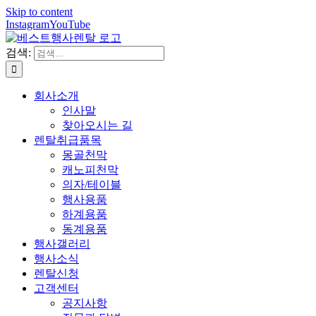
Skip to content
Instagram
YouTube
검색:
회사소개
인사말
찾아오시는 길
렌탈취급품목
몽골천막
캐노피천막
의자/테이블
행사용품
하계용품
동계용품
행사갤러리
행사소식
렌탈신청
고객센터
공지사항