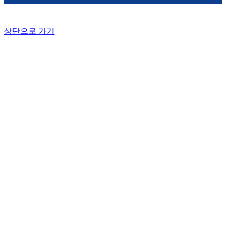
상단으로 가기