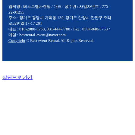
업체명 : 베스트행사렌탈 / 대표 : 성수빈 / 사업자번호 : 775-
22-01255
주소 : 경기도 광명시 가학동 139, 경기도 안양시 만안구 오리
로52번길 17-17 201
대표 : 010-2080-3753, 031-444-7780 / Fax : 0504-040-3753 /
메일 : bestrental-event@naver.com
Copyright
© Best event Rental. All Rights Reserved.
상단으로 가기