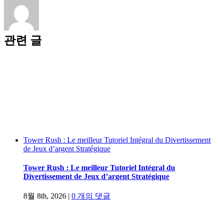
관련 글
Tower Rush : Le meilleur Tutoriel Intégral du Divertissement
de Jeux d’argent Stratégique
Tower Rush : Le meilleur Tutoriel Intégral du
Divertissement de Jeux d’argent Stratégique
8월 8th, 2026
|
0 개의 댓글