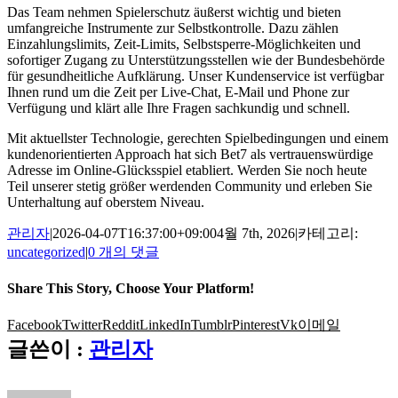
Das Team nehmen Spielerschutz äußerst wichtig und bieten
umfangreiche Instrumente zur Selbstkontrolle. Dazu zählen
Einzahlungslimits, Zeit-Limits, Selbstsperre-Möglichkeiten und
sofortiger Zugang zu Unterstützungsstellen wie der Bundesbehörde
für gesundheitliche Aufklärung. Unser Kundenservice ist verfügbar
Ihnen rund um die Zeit per Live-Chat, E-Mail und Phone zur
Verfügung und klärt alle Ihre Fragen sachkundig und schnell.
Mit aktuellster Technologie, gerechten Spielbedingungen und einem
kundenorientierten Approach hat sich Bet7 als vertrauenswürdige
Adresse im Online-Glücksspiel etabliert. Werden Sie noch heute
Teil unserer stetig größer werdenden Community und erleben Sie
Unterhaltung auf oberstem Niveau.
관리자
|
2026-04-07T16:37:00+09:00
4월 7th, 2026
|
카테고리:
uncategorized
|
0 개의 댓글
Share This Story, Choose Your Platform!
Facebook
Twitter
Reddit
LinkedIn
Tumblr
Pinterest
Vk
이메일
글쓴이 :
관리자