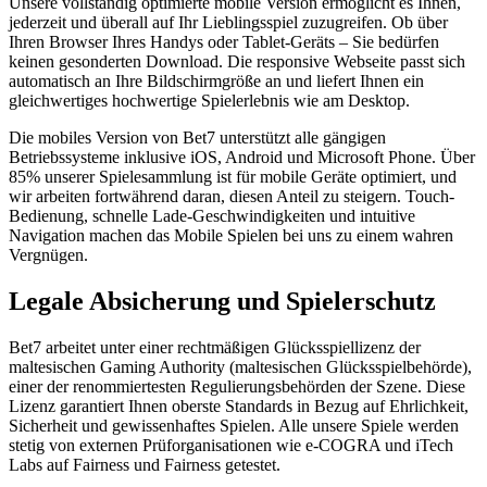
Unsere vollständig optimierte mobile Version ermöglicht es Ihnen,
jederzeit und überall auf Ihr Lieblingsspiel zuzugreifen. Ob über
Ihren Browser Ihres Handys oder Tablet-Geräts – Sie bedürfen
keinen gesonderten Download. Die responsive Webseite passt sich
automatisch an Ihre Bildschirmgröße an und liefert Ihnen ein
gleichwertiges hochwertige Spielerlebnis wie am Desktop.
Die mobiles Version von Bet7 unterstützt alle gängigen
Betriebssysteme inklusive iOS, Android und Microsoft Phone. Über
85% unserer Spielesammlung ist für mobile Geräte optimiert, und
wir arbeiten fortwährend daran, diesen Anteil zu steigern. Touch-
Bedienung, schnelle Lade-Geschwindigkeiten und intuitive
Navigation machen das Mobile Spielen bei uns zu einem wahren
Vergnügen.
Legale Absicherung und Spielerschutz
Bet7 arbeitet unter einer rechtmäßigen Glücksspiellizenz der
maltesischen Gaming Authority (maltesischen Glücksspielbehörde),
einer der renommiertesten Regulierungsbehörden der Szene. Diese
Lizenz garantiert Ihnen oberste Standards in Bezug auf Ehrlichkeit,
Sicherheit und gewissenhaftes Spielen. Alle unsere Spiele werden
stetig von externen Prüforganisationen wie e-COGRA und iTech
Labs auf Fairness und Fairness getestet.