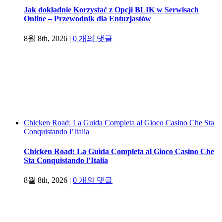
Jak dokładnie Korzystać z Opcji BLIK w Serwisach
Online – Przewodnik dla Entuzjastów
8월 8th, 2026
|
0 개의 댓글
Chicken Road: La Guida Completa al Gioco Casino Che Sta
Conquistando l’Italia
Chicken Road: La Guida Completa al Gioco Casino Che
Sta Conquistando l’Italia
8월 8th, 2026
|
0 개의 댓글