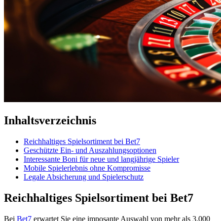
Inhaltsverzeichnis
Reichhaltiges Spielsortiment bei Bet7
Geschützte Ein- und Auszahlungsoptionen
Interessante Boni für neue und langjährige Spieler
Mobile Spielerlebnis ohne Kompromisse
Legale Absicherung und Spielerschutz
Reichhaltiges Spielsortiment bei Bet7
Bei
Bet7
erwartet Sie eine imposante Auswahl von mehr als 3.000