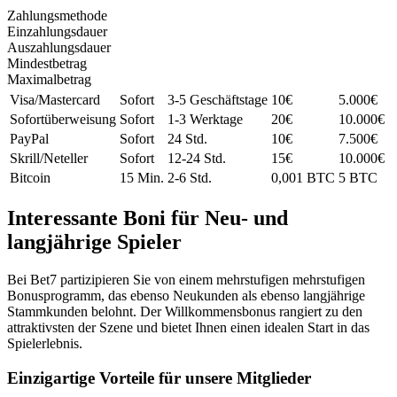
Zahlungsmethode
Einzahlungsdauer
Auszahlungsdauer
Mindestbetrag
Maximalbetrag
Visa/Mastercard
Sofort
3-5 Geschäftstage
10€
5.000€
Sofortüberweisung
Sofort
1-3 Werktage
20€
10.000€
PayPal
Sofort
24 Std.
10€
7.500€
Skrill/Neteller
Sofort
12-24 Std.
15€
10.000€
Bitcoin
15 Min.
2-6 Std.
0,001 BTC
5 BTC
Interessante Boni für Neu- und
langjährige Spieler
Bei Bet7 partizipieren Sie von einem mehrstufigen mehrstufigen
Bonusprogramm, das ebenso Neukunden als ebenso langjährige
Stammkunden belohnt. Der Willkommensbonus rangiert zu den
attraktivsten der Szene und bietet Ihnen einen idealen Start in das
Spielerlebnis.
Einzigartige Vorteile für unsere Mitglieder