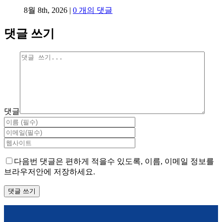
8월 8th, 2026
|
0 개의 댓글
댓글 쓰기
댓글
다음번 댓글은 편하게 적을수 있도록, 이름, 이메일 정보를
브라우저안에 저장하세요.