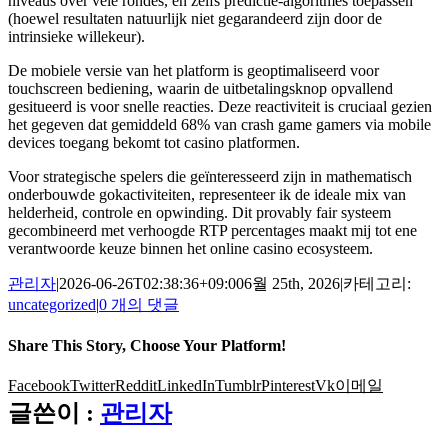
niveaus over vele rondes, en zelfs predictie-algoritmes toepassen
(hoewel resultaten natuurlijk niet gegarandeerd zijn door de
intrinsieke willekeur).
De mobiele versie van het platform is geoptimaliseerd voor
touchscreen bediening, waarin de uitbetalingsknop opvallend
gesitueerd is voor snelle reacties. Deze reactiviteit is cruciaal gezien
het gegeven dat gemiddeld 68% van crash game gamers via mobile
devices toegang bekomt tot casino platformen.
Voor strategische spelers die geïnteresseerd zijn in mathematisch
onderbouwde gokactiviteiten, representeer ik de ideale mix van
helderheid, controle en opwinding. Dit provably fair systeem
gecombineerd met verhoogde RTP percentages maakt mij tot ene
verantwoorde keuze binnen het online casino ecosysteem.
관리자
|
2026-06-26T02:38:36+09:00
6월 25th, 2026
|
카테고리:
uncategorized
|
0 개의 댓글
Share This Story, Choose Your Platform!
Facebook
Twitter
Reddit
LinkedIn
Tumblr
Pinterest
Vk
이메일
글쓴이 :
관리자