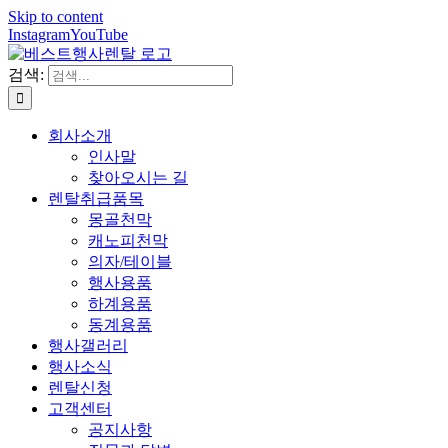
Skip to content
Instagram
YouTube
검색:
회사소개
인사말
찾아오시는 길
렌탈취급품목
몽골천막
캐노피천막
의자/테이블
행사용품
하계용품
동계용품
행사갤러리
행사소식
렌탈신청
고객센터
공지사항