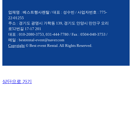
업체명 : 베스트행사렌탈 / 대표 : 성수빈 / 사업자번호 : 775-
22-01255
주소 : 경기도 광명시 가학동 139, 경기도 안양시 만안구 오리
로52번길 17-17 201
대표 : 010-2080-3753, 031-444-7780 / Fax : 0504-040-3753 /
메일 : bestrental-event@naver.com
Copyright
© Best event Rental. All Rights Reserved.
상단으로 가기