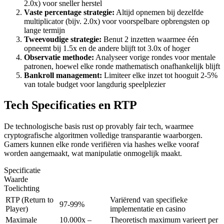
2.0x) voor sneller herstel
Vaste percentage strategie:
Altijd opnemen bij dezelfde
multiplicator (bijv. 2.0x) voor voorspelbare opbrengsten op
lange termijn
Tweevoudige strategie:
Benut 2 inzetten waarmee één
opneemt bij 1.5x en de andere blijft tot 3.0x of hoger
Observatie methode:
Analyseer vorige rondes voor mentale
patronen, hoewel elke ronde mathematisch onafhankelijk blijft
Bankroll management:
Limiteer elke inzet tot hooguit 2-5%
van totale budget voor langdurig speelplezier
Tech Specificaties en RTP
De technologische basis rust op provably fair tech, waarmee
cryptografische algoritmen volledige transparantie waarborgen.
Gamers kunnen elke ronde verifiëren via hashes welke vooraf
worden aangemaakt, wat manipulatie onmogelijk maakt.
Specificatie
Waarde
Toelichting
RTP (Return to
Variërend van specifieke
97-99%
Player)
implementatie en casino
Maximale
10.000x –
Theoretisch maximum varieert per