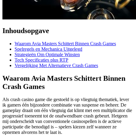
Inhoudsopgave
Waarom Avia Masters Schittert Binnen Crash Games
Spelregels en Mechanica Uitgelegd
Strategieën Om Optimale Winsten
Tech Specificaties plus RTP
Vergelijking Met Alternatieve Crash Games
Waarom Avia Masters Schittert Binnen
Crash Games
Als crash casino game die gestoeld is op vliegtuig thematiek, lever
ik gamers één bijzondere combinatie van suspense en beheer. De
gameplay draait om één vliegtuig dat klimt met een multiplicator die
progressief toeneemt tot de onafwendbare crash gebeurt. Hetgeen
mij onderscheidt van conventionele casinospellen is de actieve
participatie die benodigd is – spelers kiezen zelf wanneer ze
opnemen alvorens het te laat is.