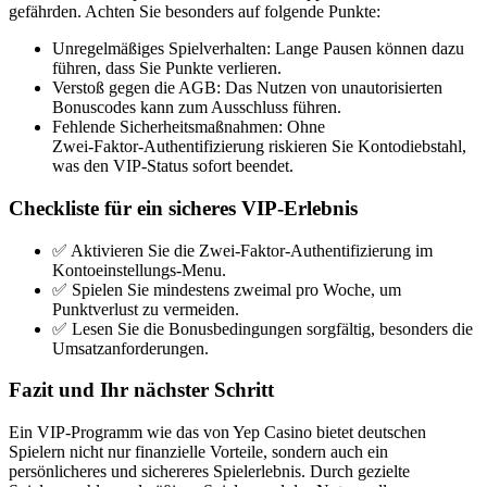
gefährden. Achten Sie besonders auf folgende Punkte:
Unregelmäßiges Spielverhalten: Lange Pausen können dazu
führen, dass Sie Punkte verlieren.
Verstoß gegen die AGB: Das Nutzen von unautorisierten
Bonuscodes kann zum Ausschluss führen.
Fehlende Sicherheitsmaßnahmen: Ohne
Zwei‑Faktor‑Authentifizierung riskieren Sie Kontodiebstahl,
was den VIP‑Status sofort beendet.
Checkliste für ein sicheres VIP‑Erlebnis
✅ Aktivieren Sie die Zwei‑Faktor‑Authentifizierung im
Kontoeinstellungs‑Menu.
✅ Spielen Sie mindestens zweimal pro Woche, um
Punktverlust zu vermeiden.
✅ Lesen Sie die Bonusbedingungen sorgfältig, besonders die
Umsatzanforderungen.
Fazit und Ihr nächster Schritt
Ein VIP‑Programm wie das von Yep Casino bietet deutschen
Spielern nicht nur finanzielle Vorteile, sondern auch ein
persönlicheres und sichereres Spielerlebnis. Durch gezielte