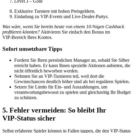
Level 3 – Gold
Exklusive Turniere mit hohen Preisgeldern.
Einladung zu VIP‑Events und Live‑Dealer‑Partys.
Was wäre, wenn Sie bereits heute von einem 10‑%igen Cashback
profitieren könnten?
Aktivieren Sie einfach den Bonus im
VIP‑Bereich Ihres Kontos.
Sofort umsetzbare Tipps
Fordern Sie Ihren persönlichen Manager an, sobald Sie Silber
erreicht haben. Er kann Ihnen spezielle Aktionen anbieten, die
nicht öffentlich beworben werden.
Nehmen Sie an VIP‑Turnieren teil, weil dort die
Gewinnchancen deutlich höher sind als bei regulären Spielen.
Setzen Sie Limits für Ein- und Auszahlungen, um
verantwortungsbewusst zu spielen und gleichzeitig Ihr Budget
zu schützen.
5. Fehler vermeiden: So bleibt Ihr
VIP‑Status sicher
Selbst erfahrene Spieler können in Fallen tappen, die den VIP‑Status