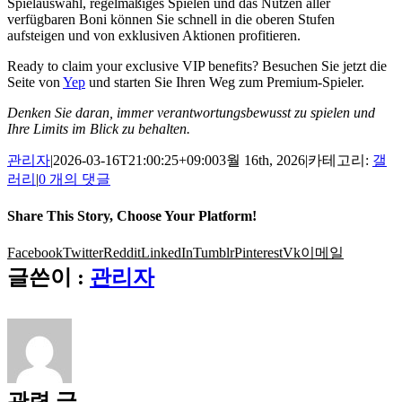
Spielauswahl, regelmäßiges Spielen und das Nutzen aller
verfügbaren Boni können Sie schnell in die oberen Stufen
aufsteigen und von exklusiven Aktionen profitieren.
Ready to claim your exclusive VIP benefits? Besuchen Sie jetzt die
Seite von
Yep
und starten Sie Ihren Weg zum Premium‑Spieler.
Denken Sie daran, immer verantwortungsbewusst zu spielen und
Ihre Limits im Blick zu behalten.
관리자
|
2026-03-16T21:00:25+09:00
3월 16th, 2026
|
카테고리:
갤
러리
|
0 개의 댓글
Share This Story, Choose Your Platform!
Facebook
Twitter
Reddit
LinkedIn
Tumblr
Pinterest
Vk
이메일
글쓴이 :
관리자
관련 글