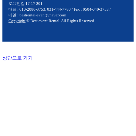
로52번길 17-17 201
대표 : 010-2080-3753, 031-444-7780 / Fax : 0504-040-3753 /
메일 : bestrental-event@naver.com
Copyright
© Best event Rental. All Rights Reserved.
상단으로 가기