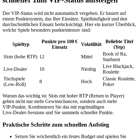
Der VIP‑Status wird nicht automatisch vergeben. Er basiert auf
einem Punktesystem, das Ihre Einsätze, Spielhäufigkeit und den
durchschnittlichen Einsatz berücksichtigt. Hier ein kurzer Überblick,
welche Spiele besonders punkteintensiv sind:
Punkte pro 100 €
Beliebte Titel
Spieltyp
Volatilität
Einsatz
(Yep)
Book of Ra,
Slots (hohe RTP)
12
Mittel
Starburst
Live Blackjack,
Live‑Dealer
10
Niedrig
Roulette
Tischspiele
Classic Roulette,
8
Hoch
(Low‑Roll)
Poker
Warum das wichtig ist: Slots mit hoher RTP (Return to Player)
geben nicht nur mehr Gewinnchancen, sondern auch mehr
VIP‑Punkte. Kombinieren Sie das mit regelmäßigen
Live‑Dealer‑Sessions und Sie sammeln schneller Punkte.
Praktische Schritte zum schnellen Aufstieg
Setzen Sie wöchentlich ein festes Budget und spielen Sie