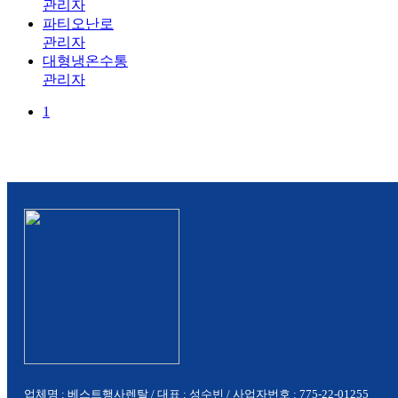
관리자
파티오난로
관리자
대형냉온수통
관리자
1
업체명 : 베스트행사렌탈 / 대표 : 성수빈 / 사업자번호 : 775-22-01255