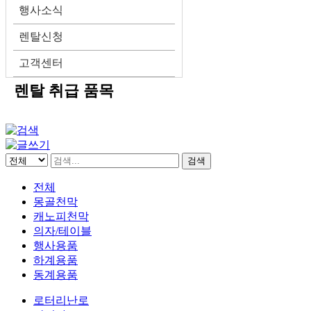
행사소식
렌탈신청
고객센터
렌탈 취급 품목
검색
전체
몽골천막
캐노피천막
의자/테이블
행사용품
하계용품
동계용품
로터리난로