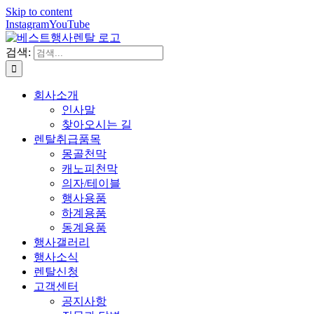
Skip to content
Instagram
YouTube
검색:
회사소개
인사말
찾아오시는 길
렌탈취급품목
몽골천막
캐노피천막
의자/테이블
행사용품
하계용품
동계용품
행사갤러리
행사소식
렌탈신청
고객센터
공지사항