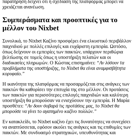
παρατήρηση δείχνει ότι η σχεδίαση της πλατφόρμας μπορεί να
χρειάζεται ανανέωση.
Συμπεράσματα και προοπτικές για το
μέλλον του Nixbet
Συνολικά, το Nixbet Καζίνο προσφέρει ένα ελκυστικό περιβάλλον
παιχνιδιού με πολλές επιλογές και ευχάριστη εμπειρία. Ωστόσο,
όπως δείχνουν οι εμπειρίες των παικτών, υπάρχουν περιθώρια
βελτίωσης σε τομείς όπως η υποστήριξη πελατών και οι
διαδικασίες πληρωμών. Ο Κώστας επισημαίνει:
“Αν λύσουν τα
προβλήματα της υποστήριξης, το Nixbet θα είναι αναμφισβήτητα
κορυφαίο.”
Η ικανότητα της πλατφόρμας να προσαρμόζεται στις ανάγκες των
παικτών θα καθορίσει την επιτυχία της στο μέλλον. Οι προτάσεις
των παικτών για περισσότερες επιλογές παιχνιδιών και καλύτερη
υποστήριξη θα μπορούσαν να ενισχύσουν την εμπειρία. Η Μαρία
προσθέτει:
“Αν δουν σοβαρά τις προτάσεις μας, το Nixbet θα
μπορούσε να γίνει το αγαπημένο καζίνο πολλών.”
Εν κατακλείδι, το Nixbet καζίνο έχει τις δυνατότητες να συνεχίσει
να αναπτύσσεται, εφόσον ακούει τις ανάγκες και τις επιθυμίες των
παικτών. Με συνδυασμό στρατηγικών, υπευθυνότητας και