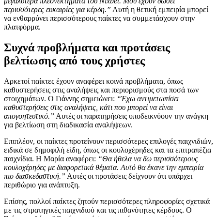
μεγαλύτερα πλεονεκτήματα του Nixbet. Μου έχουν δώσει
περισσότερες ευκαιρίες για κέρδη.”
Αυτή η θετική εμπειρία μπορεί
να ενθαρρύνει περισσότερους παίκτες να συμμετάσχουν στην
πλατφόρμα.
Συχνά προβλήματα και προτάσεις
βελτίωσης από τους χρήστες
Αρκετοί παίκτες έχουν αναφέρει κοινά προβλήματα, όπως
καθυστερήσεις στις αναλήψεις και περιορισμούς στα ποσά των
στοιχημάτων. Ο Γιάννης σημειώνει:
“Έχω αντιμετωπίσει
καθυστερήσεις στις αναλήψεις, κάτι που μπορεί να είναι
απογοητευτικό.”
Αυτές οι παρατηρήσεις υποδεικνύουν την ανάγκη
για βελτίωση στη διαδικασία αναλήψεων.
Επιπλέον, οι παίκτες προτείνουν περισσότερες επιλογές παιχνιδιών,
ειδικά σε δημοφιλή είδη, όπως οι κουλοχέρηδες και τα επιτραπέζια
παιχνίδια. Η Μαρία αναφέρει:
“Θα ήθελα να δω περισσότερους
κουλοχέρηδες με διαφορετικά θέματα. Αυτό θα έκανε την εμπειρία
πιο διασκεδαστική.”
Αυτές οι προτάσεις δείχνουν ότι υπάρχει
περιθώριο για ανάπτυξη.
Επίσης, πολλοί παίκτες ζητούν περισσότερες πληροφορίες σχετικά
με τις στρατηγικές παιχνιδιού και τις πιθανότητες κέρδους. Ο