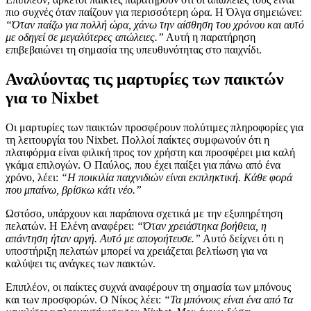
πιο συχνές όταν παίζουν για περισσότερη ώρα. Η Όλγα σημειώνει:
“Όταν παίζω για πολλή ώρα, χάνω την αίσθηση του χρόνου και αυτό
με οδηγεί σε μεγαλύτερες απώλειες.”
Αυτή η παρατήρηση
επιβεβαιώνει τη σημασία της υπευθυνότητας στο παιχνίδι.
Αναλύοντας τις μαρτυρίες των παικτών
για το Nixbet
Οι μαρτυρίες των παικτών προσφέρουν πολύτιμες πληροφορίες για
τη λειτουργία του Nixbet. Πολλοί παίκτες συμφωνούν ότι η
πλατφόρμα είναι φιλική προς τον χρήστη και προσφέρει μια καλή
γκάμα επιλογών. Ο Παύλος, που έχει παίξει για πάνω από ένα
χρόνο, λέει:
“Η ποικιλία παιχνιδιών είναι εκπληκτική. Κάθε φορά
που μπαίνω, βρίσκω κάτι νέο.”
Ωστόσο, υπάρχουν και παράπονα σχετικά με την εξυπηρέτηση
πελατών. Η Ελένη αναφέρει:
“Όταν χρειάστηκα βοήθεια, η
απάντηση ήταν αργή. Αυτό με απογοήτευσε.”
Αυτό δείχνει ότι η
υποστήριξη πελατών μπορεί να χρειάζεται βελτίωση για να
καλύψει τις ανάγκες των παικτών.
Επιπλέον, οι παίκτες συχνά αναφέρουν τη σημασία των μπόνους
και των προσφορών. Ο Νίκος λέει:
“Τα μπόνους είναι ένα από τα