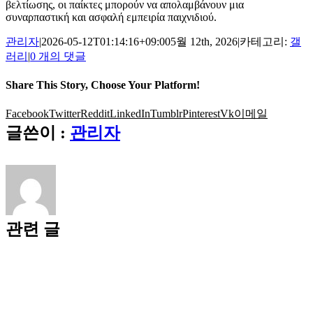
βελτίωσης, οι παίκτες μπορούν να απολαμβάνουν μια
συναρπαστική και ασφαλή εμπειρία παιχνιδιού.
관리자
|
2026-05-12T01:14:16+09:00
5월 12th, 2026
|
카테고리:
갤
러리
|
0 개의 댓글
Share This Story, Choose Your Platform!
Facebook
Twitter
Reddit
LinkedIn
Tumblr
Pinterest
Vk
이메일
글쓴이 :
관리자
관련 글