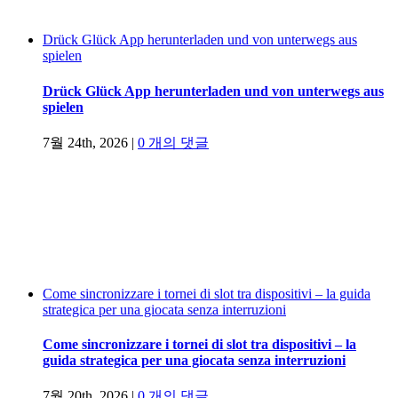
Drück Glück App herunterladen und von unterwegs aus
spielen
Drück Glück App herunterladen und von unterwegs aus
spielen
7월 24th, 2026
|
0 개의 댓글
Come sincronizzare i tornei di slot tra dispositivi – la guida
strategica per una giocata senza interruzioni
Come sincronizzare i tornei di slot tra dispositivi – la
guida strategica per una giocata senza interruzioni
7월 20th, 2026
|
0 개의 댓글