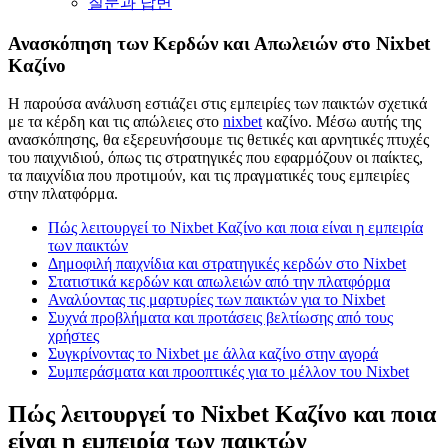
질문과 답변
Ανασκόπηση των Κερδών και Απωλειών στο Nixbet
Καζίνο
Η παρούσα ανάλυση εστιάζει στις εμπειρίες των παικτών σχετικά
με τα κέρδη και τις απώλειες στο
nixbet
καζίνο. Μέσω αυτής της
ανασκόπησης, θα εξερευνήσουμε τις θετικές και αρνητικές πτυχές
του παιχνιδιού, όπως τις στρατηγικές που εφαρμόζουν οι παίκτες,
τα παιχνίδια που προτιμούν, και τις πραγματικές τους εμπειρίες
στην πλατφόρμα.
Πώς λειτουργεί το Nixbet Καζίνο και ποια είναι η εμπειρία
των παικτών
Δημοφιλή παιχνίδια και στρατηγικές κερδών στο Nixbet
Στατιστικά κερδών και απωλειών από την πλατφόρμα
Αναλύοντας τις μαρτυρίες των παικτών για το Nixbet
Συχνά προβλήματα και προτάσεις βελτίωσης από τους
χρήστες
Συγκρίνοντας το Nixbet με άλλα καζίνο στην αγορά
Συμπεράσματα και προοπτικές για το μέλλον του Nixbet
Πώς λειτουργεί το Nixbet Καζίνο και ποια
είναι η εμπειρία των παικτών