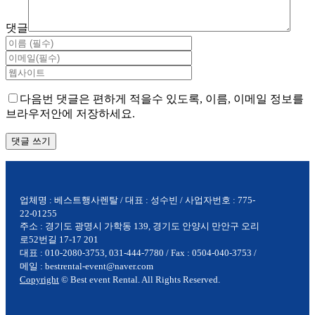
댓글
다음번 댓글은 편하게 적을수 있도록, 이름, 이메일 정보를
브라우저안에 저장하세요.
업체명 : 베스트행사렌탈 / 대표 : 성수빈 / 사업자번호 : 775-
22-01255
주소 : 경기도 광명시 가학동 139, 경기도 안양시 만안구 오리
로52번길 17-17 201
대표 : 010-2080-3753, 031-444-7780 / Fax : 0504-040-3753 /
메일 : bestrental-event@naver.com
Copyright
© Best event Rental. All Rights Reserved.