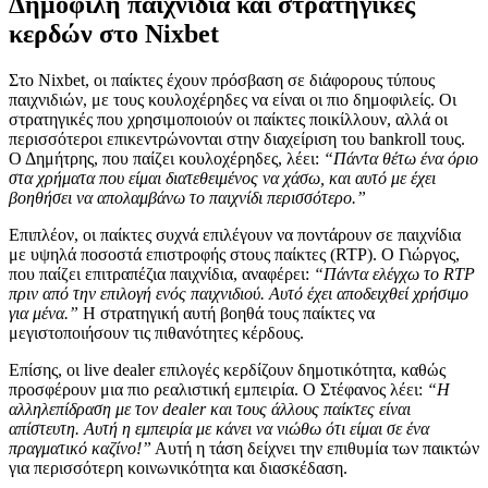
Δημοφιλή παιχνίδια και στρατηγικές
κερδών στο Nixbet
Στο Nixbet, οι παίκτες έχουν πρόσβαση σε διάφορους τύπους
παιχνιδιών, με τους κουλοχέρηδες να είναι οι πιο δημοφιλείς. Οι
στρατηγικές που χρησιμοποιούν οι παίκτες ποικίλλουν, αλλά οι
περισσότεροι επικεντρώνονται στην διαχείριση του bankroll τους.
Ο Δημήτρης, που παίζει κουλοχέρηδες, λέει:
“Πάντα θέτω ένα όριο
στα χρήματα που είμαι διατεθειμένος να χάσω, και αυτό με έχει
βοηθήσει να απολαμβάνω το παιχνίδι περισσότερο.”
Επιπλέον, οι παίκτες συχνά επιλέγουν να ποντάρουν σε παιχνίδια
με υψηλά ποσοστά επιστροφής στους παίκτες (RTP). Ο Γιώργος,
που παίζει επιτραπέζια παιχνίδια, αναφέρει:
“Πάντα ελέγχω το RTP
πριν από την επιλογή ενός παιχνιδιού. Αυτό έχει αποδειχθεί χρήσιμο
για μένα.”
Η στρατηγική αυτή βοηθά τους παίκτες να
μεγιστοποιήσουν τις πιθανότητες κέρδους.
Επίσης, οι live dealer επιλογές κερδίζουν δημοτικότητα, καθώς
προσφέρουν μια πιο ρεαλιστική εμπειρία. Ο Στέφανος λέει:
“Η
αλληλεπίδραση με τον dealer και τους άλλους παίκτες είναι
απίστευτη. Αυτή η εμπειρία με κάνει να νιώθω ότι είμαι σε ένα
πραγματικό καζίνο!”
Αυτή η τάση δείχνει την επιθυμία των παικτών
για περισσότερη κοινωνικότητα και διασκέδαση.