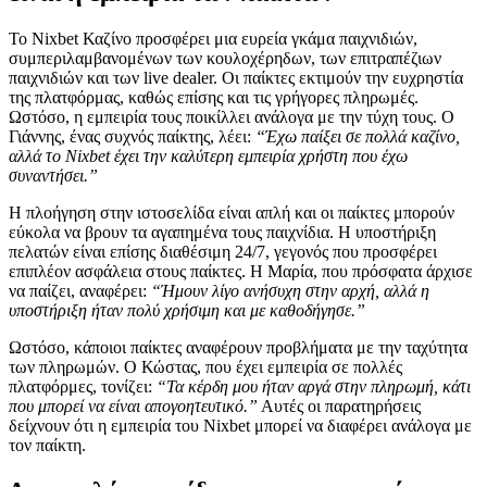
Το Nixbet Καζίνο προσφέρει μια ευρεία γκάμα παιχνιδιών,
συμπεριλαμβανομένων των κουλοχέρηδων, των επιτραπέζιων
παιχνιδιών και των live dealer. Οι παίκτες εκτιμούν την ευχρηστία
της πλατφόρμας, καθώς επίσης και τις γρήγορες πληρωμές.
Ωστόσο, η εμπειρία τους ποικίλλει ανάλογα με την τύχη τους. Ο
Γιάννης, ένας συχνός παίκτης, λέει:
“Έχω παίξει σε πολλά καζίνο,
αλλά το Nixbet έχει την καλύτερη εμπειρία χρήστη που έχω
συναντήσει.”
Η πλοήγηση στην ιστοσελίδα είναι απλή και οι παίκτες μπορούν
εύκολα να βρουν τα αγαπημένα τους παιχνίδια. Η υποστήριξη
πελατών είναι επίσης διαθέσιμη 24/7, γεγονός που προσφέρει
επιπλέον ασφάλεια στους παίκτες. Η Μαρία, που πρόσφατα άρχισε
να παίζει, αναφέρει:
“Ήμουν λίγο ανήσυχη στην αρχή, αλλά η
υποστήριξη ήταν πολύ χρήσιμη και με καθοδήγησε.”
Ωστόσο, κάποιοι παίκτες αναφέρουν προβλήματα με την ταχύτητα
των πληρωμών. Ο Κώστας, που έχει εμπειρία σε πολλές
πλατφόρμες, τονίζει:
“Τα κέρδη μου ήταν αργά στην πληρωμή, κάτι
που μπορεί να είναι απογοητευτικό.”
Αυτές οι παρατηρήσεις
δείχνουν ότι η εμπειρία του Nixbet μπορεί να διαφέρει ανάλογα με
τον παίκτη.