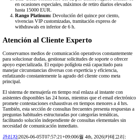
en ocasiones especiales, máximos de retiro diarios elevados
hasta 15000 EUR.
Rango Platinum:
Devolución del quince por ciento,
vivencias VIP customizadas, tramitación express de
withdrawals en inferior de 6 h.
Atención al Cliente Experto
Conservamos medios de comunicación operativos constantemente
para solucionar dudas, gestionar solicitudes de soporte o ofrecer
apoyo especializada. El equipo políglota está capacitado para
manejar circunstancias diversas con experticia y eficiencia,
enfatizando constantemente la agrado del cliente como meta
principal.
El sistema de mensajería en tiempo real enlaza al instante con
asistentes disponibles las 24 horas, mientras que el email electrónico
promete contestaciones exhaustivas en tiempos menores a 4 hrs.
También, esta sección de consultas frecuentes presenta respuestas a
preguntas habituales estructuradas por categorías temáticas,
facilitando solución independiente de consultas elementales sin
necesidad de comunicación inmediato.
관리자
|
2026-06-05T07:57:21+09:00
6월 4th, 2026
|
카테고리: