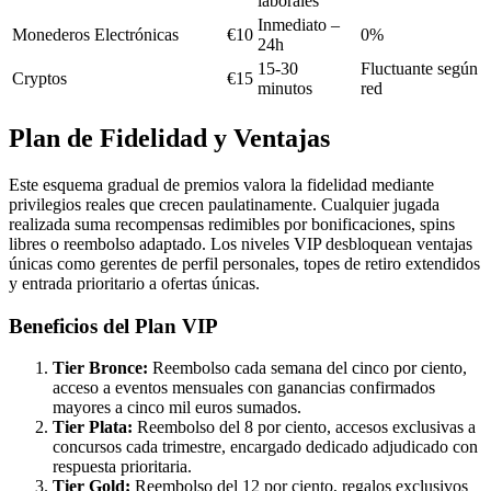
laborales
Inmediato –
Monederos Electrónicas
€10
0%
24h
15-30
Fluctuante según
Cryptos
€15
minutos
red
Plan de Fidelidad y Ventajas
Este esquema gradual de premios valora la fidelidad mediante
privilegios reales que crecen paulatinamente. Cualquier jugada
realizada suma recompensas redimibles por bonificaciones, spins
libres o reembolso adaptado. Los niveles VIP desbloquean ventajas
únicas como gerentes de perfil personales, topes de retiro extendidos
y entrada prioritario a ofertas únicas.
Beneficios del Plan VIP
Tier Bronce:
Reembolso cada semana del cinco por ciento,
acceso a eventos mensuales con ganancias confirmados
mayores a cinco mil euros sumados.
Tier Plata:
Reembolso del 8 por ciento, accesos exclusivas a
concursos cada trimestre, encargado dedicado adjudicado con
respuesta prioritaria.
Tier Gold:
Reembolso del 12 por ciento, regalos exclusivos