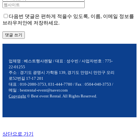
다음번 댓글은 편하게 적을수 있도록, 이름, 이메일 정보를
브라우저안에 저장하세요.
업체명 : 베스트행사렌탈 / 대표 : 성수빈 / 사업자번호 : 775-
22-01255
주소 : 경기도 광명시 가학동 139, 경기도 안양시 만안구 오리
로52번길 17-17 201
대표 : 010-2080-3753, 031-444-7780 / Fax : 0504-040-3753 /
메일 : bestrental-event@naver.com
Copyright
© Best event Rental. All Rights Reserved.
상단으로 가기