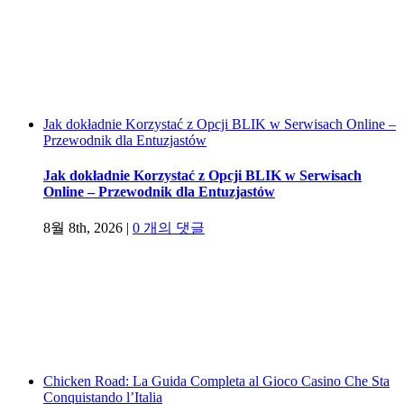
Jak dokładnie Korzystać z Opcji BLIK w Serwisach Online –
Przewodnik dla Entuzjastów
Jak dokładnie Korzystać z Opcji BLIK w Serwisach
Online – Przewodnik dla Entuzjastów
8월 8th, 2026
|
0 개의 댓글
Chicken Road: La Guida Completa al Gioco Casino Che Sta
Conquistando l’Italia