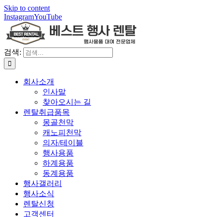
Skip to content
Instagram
YouTube
검색:
회사소개
인사말
찾아오시는 길
렌탈취급품목
몽골천막
캐노피천막
의자/테이블
행사용품
하계용품
동계용품
행사갤러리
행사소식
렌탈신청
고객센터