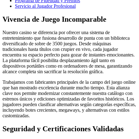
Programa de Fidelidad y Premios
Servicio al Jugador Profesional
Vivencia de Juego Incomparable
Nuestro casino se diferencia por ofrecer una sistema de
entretenimiento que fusiona desarrollo de punta con un biblioteca
diversificado de sobre de 3500 juegos. Desde máquinas
tradicionales hasta títulos con crupier en vivo, cada jugador
encuentra su espacio perfecto para gozar de instantes emocionantes.
La plataforma fácil posibilita desplazamiento ágil tanto en
dispositivos portátiles como en ordenadores de mesa, garantizando
alcance completa sin sacrificar la resolución gráfica.
Trabajamos con fabricantes principales de la campo del juego online
que han mostrado excelencia durante mucho tiempo. Esta alianza
clave nos permite modernizar constantemente nuestra catálogo con
estrenos únicos y ediciones optimizadas de favoritos históricos. Los
jugadores pueden clasificar alternativas según categorías específicas,
incluyendo botes crecientes, megaways, y alternativas con estilos
customizadas.
Seguridad y Certificaciones Validadas