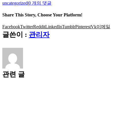
uncategorized
|
0 개의 댓글
Share This Story, Choose Your Platform!
Facebook
Twitter
Reddit
LinkedIn
Tumblr
Pinterest
Vk
이메일
글쓴이 :
관리자
관련 글