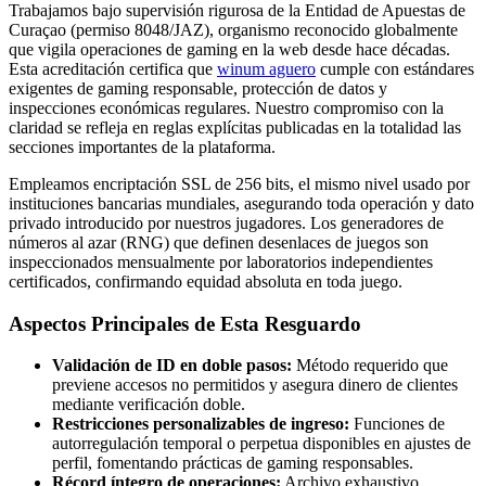
Trabajamos bajo supervisión rigurosa de la Entidad de Apuestas de
Curaçao (permiso 8048/JAZ), organismo reconocido globalmente
que vigila operaciones de gaming en la web desde hace décadas.
Esta acreditación certifica que
winum aguero
cumple con estándares
exigentes de gaming responsable, protección de datos y
inspecciones económicas regulares. Nuestro compromiso con la
claridad se refleja en reglas explícitas publicadas en la totalidad las
secciones importantes de la plataforma.
Empleamos encriptación SSL de 256 bits, el mismo nivel usado por
instituciones bancarias mundiales, asegurando toda operación y dato
privado introducido por nuestros jugadores. Los generadores de
números al azar (RNG) que definen desenlaces de juegos son
inspeccionados mensualmente por laboratorios independientes
certificados, confirmando equidad absoluta en toda juego.
Aspectos Principales de Esta Resguardo
Validación de ID en doble pasos:
Método requerido que
previene accesos no permitidos y asegura dinero de clientes
mediante verificación doble.
Restricciones personalizables de ingreso:
Funciones de
autorregulación temporal o perpetua disponibles en ajustes de
perfil, fomentando prácticas de gaming responsables.
Récord íntegro de operaciones:
Archivo exhaustivo