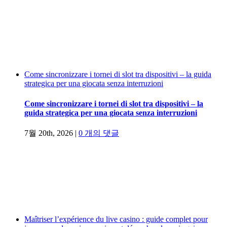
Come sincronizzare i tornei di slot tra dispositivi – la guida
strategica per una giocata senza interruzioni
Come sincronizzare i tornei di slot tra dispositivi – la
guida strategica per una giocata senza interruzioni
7월 20th, 2026
|
0 개의 댓글
Maîtriser l’expérience du live casino : guide complet pour