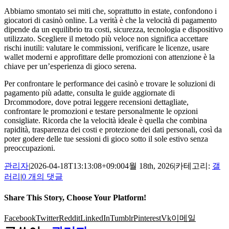
Abbiamo smontato sei miti che, soprattutto in estate, confondono i
giocatori di casinò online. La verità è che la velocità di pagamento
dipende da un equilibrio tra costi, sicurezza, tecnologia e dispositivo
utilizzato. Scegliere il metodo più veloce non significa accettare
rischi inutili: valutare le commissioni, verificare le licenze, usare
wallet moderni e approfittare delle promozioni con attenzione è la
chiave per un’esperienza di gioco serena.
Per confrontare le performance dei casinò e trovare le soluzioni di
pagamento più adatte, consulta le guide aggiornate di
Drcommodore, dove potrai leggere recensioni dettagliate,
confrontare le promozioni e testare personalmente le opzioni
consigliate. Ricorda che la velocità ideale è quella che combina
rapidità, trasparenza dei costi e protezione dei dati personali, così da
poter godere delle tue sessioni di gioco sotto il sole estivo senza
preoccupazioni.
관리자
|
2026-04-18T13:13:08+09:00
4월 18th, 2026
|
카테고리:
갤
러리
|
0 개의 댓글
Share This Story, Choose Your Platform!
Facebook
Twitter
Reddit
LinkedIn
Tumblr
Pinterest
Vk
이메일