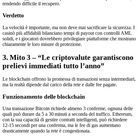
rendendo difficile il recupero.
Verdetto
La velocità è importante, ma non deve mai sacrificare la sicurezza. I
casinò più affidabili bilanciano tempi di payout con controlli AML
solidi, e i giocatori dovrebbero privilegiare piattaforme che mostrano
chiaramente le loro misure di protezione.
3. Mito 3 – “Le criptovalute garantiscono
prelievi immediati tutto l’anno”
Le blockchain offrono la promessa di transazioni senza intermediari,
ma la realtà dipende dal carico della rete e dalle fee pagate.
Funzionamento delle blockchain
Una transazione Bitcoin richiede almeno 3 conferme, ognuna delle
quali può durare da 5 a 30 minuti a seconda del traffico. Ethereum,
con la sua capacità di gestire contratti intelligenti, può richiedere
12‑15 secondi per una conferma, ma le fee di gas aumentano
drasticamente quando la rete è congestionata.