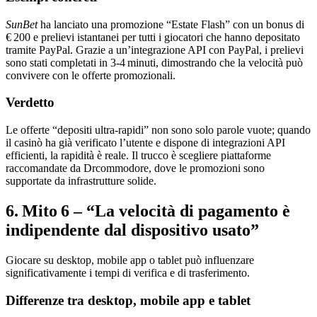
SunBet
ha lanciato una promozione “Estate Flash” con un bonus di
€ 200 e prelievi istantanei per tutti i giocatori che hanno depositato
tramite PayPal. Grazie a un’integrazione API con PayPal, i prelievi
sono stati completati in 3‑4 minuti, dimostrando che la velocità può
convivere con le offerte promozionali.
Verdetto
Le offerte “depositi ultra‑rapidi” non sono solo parole vuote; quando
il casinò ha già verificato l’utente e dispone di integrazioni API
efficienti, la rapidità è reale. Il trucco è scegliere piattaforme
raccomandate da Drcommodore, dove le promozioni sono
supportate da infrastrutture solide.
6. Mito 6 – “La velocità di pagamento è
indipendente dal dispositivo usato”
Giocare su desktop, mobile app o tablet può influenzare
significativamente i tempi di verifica e di trasferimento.
Differenze tra desktop, mobile app e tablet