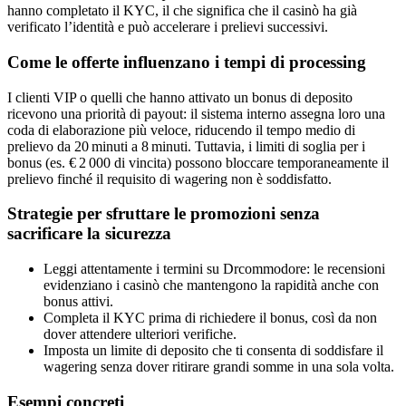
hanno completato il KYC, il che significa che il casinò ha già
verificato l’identità e può accelerare i prelievi successivi.
Come le offerte influenzano i tempi di processing
I clienti VIP o quelli che hanno attivato un bonus di deposito
ricevono una priorità di payout: il sistema interno assegna loro una
coda di elaborazione più veloce, riducendo il tempo medio di
prelievo da 20 minuti a 8 minuti. Tuttavia, i limiti di soglia per i
bonus (es. € 2 000 di vincita) possono bloccare temporaneamente il
prelievo finché il requisito di wagering non è soddisfatto.
Strategie per sfruttare le promozioni senza
sacrificare la sicurezza
Leggi attentamente i termini su Drcommodore: le recensioni
evidenziano i casinò che mantengono la rapidità anche con
bonus attivi.
Completa il KYC prima di richiedere il bonus, così da non
dover attendere ulteriori verifiche.
Imposta un limite di deposito che ti consenta di soddisfare il
wagering senza dover ritirare grandi somme in una sola volta.
Esempi concreti