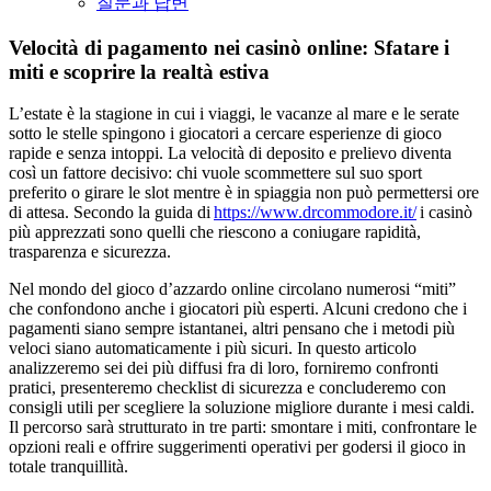
질문과 답변
Velocità di pagamento nei casinò online: Sfatare i
miti e scoprire la realtà estiva
L’estate è la stagione in cui i viaggi, le vacanze al mare e le serate
sotto le stelle spingono i giocatori a cercare esperienze di gioco
rapide e senza intoppi. La velocità di deposito e prelievo diventa
così un fattore decisivo: chi vuole scommettere sul suo sport
preferito o girare le slot mentre è in spiaggia non può permettersi ore
di attesa. Secondo la guida di
https://www.drcommodore.it/
i casinò
più apprezzati sono quelli che riescono a coniugare rapidità,
trasparenza e sicurezza.
Nel mondo del gioco d’azzardo online circolano numerosi “miti”
che confondono anche i giocatori più esperti. Alcuni credono che i
pagamenti siano sempre istantanei, altri pensano che i metodi più
veloci siano automaticamente i più sicuri. In questo articolo
analizzeremo sei dei più diffusi fra di loro, forniremo confronti
pratici, presenteremo checklist di sicurezza e concluderemo con
consigli utili per scegliere la soluzione migliore durante i mesi caldi.
Il percorso sarà strutturato in tre parti: smontare i miti, confrontare le
opzioni reali e offrire suggerimenti operativi per godersi il gioco in
totale tranquillità.