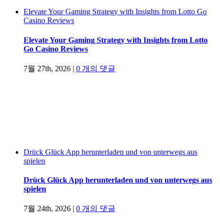
Elevate Your Gaming Strategy with Insights from Lotto Go
Casino Reviews
Elevate Your Gaming Strategy with Insights from Lotto
Go Casino Reviews
7월 27th, 2026
|
0 개의 댓글
Drück Glück App herunterladen und von unterwegs aus
spielen
Drück Glück App herunterladen und von unterwegs aus
spielen
7월 24th, 2026
|
0 개의 댓글