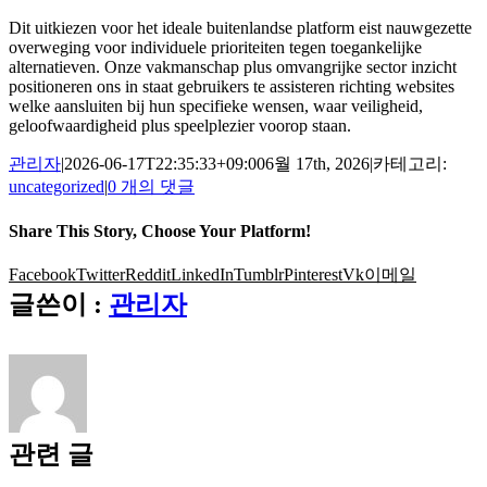
Dit uitkiezen voor het ideale buitenlandse platform eist nauwgezette
overweging voor individuele prioriteiten tegen toegankelijke
alternatieven. Onze vakmanschap plus omvangrijke sector inzicht
positioneren ons in staat gebruikers te assisteren richting websites
welke aansluiten bij hun specifieke wensen, waar veiligheid,
geloofwaardigheid plus speelplezier voorop staan.
관리자
|
2026-06-17T22:35:33+09:00
6월 17th, 2026
|
카테고리:
uncategorized
|
0 개의 댓글
Share This Story, Choose Your Platform!
Facebook
Twitter
Reddit
LinkedIn
Tumblr
Pinterest
Vk
이메일
글쓴이 :
관리자
관련 글