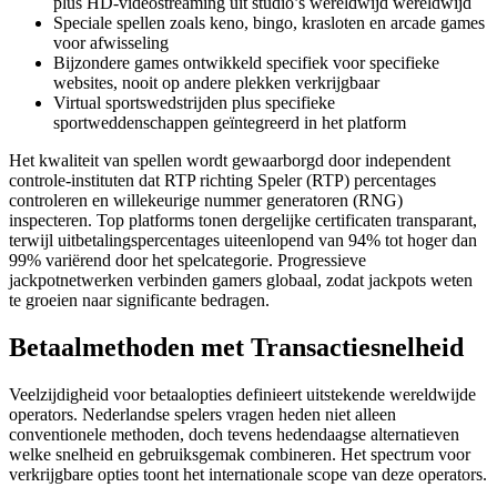
plus HD-videostreaming uit studio’s wereldwijd wereldwijd
Speciale spellen zoals keno, bingo, krasloten en arcade games
voor afwisseling
Bijzondere games ontwikkeld specifiek voor specifieke
websites, nooit op andere plekken verkrijgbaar
Virtual sportswedstrijden plus specifieke
sportweddenschappen geïntegreerd in het platform
Het kwaliteit van spellen wordt gewaarborgd door independent
controle-instituten dat RTP richting Speler (RTP) percentages
controleren en willekeurige nummer generatoren (RNG)
inspecteren. Top platforms tonen dergelijke certificaten transparant,
terwijl uitbetalingspercentages uiteenlopend van 94% tot hoger dan
99% variërend door het spelcategorie. Progressieve
jackpotnetwerken verbinden gamers globaal, zodat jackpots weten
te groeien naar significante bedragen.
Betaalmethoden met Transactiesnelheid
Veelzijdigheid voor betaalopties definieert uitstekende wereldwijde
operators. Nederlandse spelers vragen heden niet alleen
conventionele methoden, doch tevens hedendaagse alternatieven
welke snelheid en gebruiksgemak combineren. Het spectrum voor
verkrijgbare opties toont het internationale scope van deze operators.