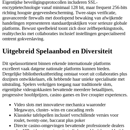
Eigentijdse beveiligingsprotocollen includeren SSL-
encryptietechnologie vanaf minimaal 128 bit, maar frequent 256-bits
richting hoogste gegevensbescherming. Twee-staps verificatie,
geavanceerde firewalls met doorlopend bewaking van afwijkende
handelingen representeren standaardpraktijken voor serieuze globale
platforms. Bewust speelbeleid toont zich door zelfbeperkingstools,
realitychecks met collaboraties inclusief instellingen gespecialiseerd
omtrent gokverslaving.
Uitgebreid Spelaanbod en Diversiteit
Dit spelassortiment binnen erkende internationale platforms
excelleert vaak datgene nationale platforms kunnen bieden.
Dergelijke bibliotheekuitbreiding ontstaat voort uit collaboraties plus
dozijnen ontwikkelaars, elk hebbende haar unieke specialisatie met
uitstraling. Spelers verkrijgen toegang naar traditionele slots,
eigentijdse videogokkasten bevattende meerdere betaallijnen,
progressive hoofdprijzen, casino games en live croupier experiences.
Video slots met innovatieve mechanica waaronder
Megaways, cluster- wins en cascading reels
Klassieke tafelspellen inclusief verschillende versies voor
roulet, twenty-one, baccarat plus poker
Directe casino-omgevingen bevattende professionele dealers