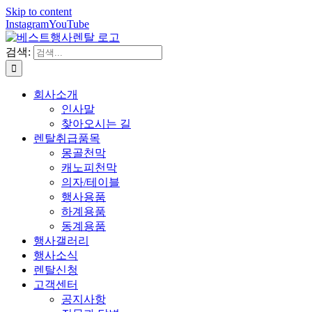
Skip to content
Instagram
YouTube
검색:
회사소개
인사말
찾아오시는 길
렌탈취급품목
몽골천막
캐노피천막
의자/테이블
행사용품
하계용품
동계용품
행사갤러리
행사소식
렌탈신청
고객센터
공지사항