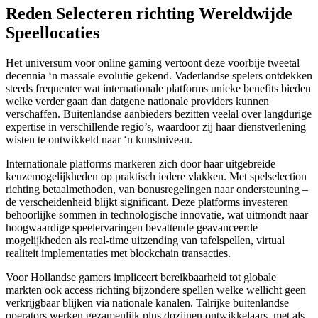
Reden Selecteren richting Wereldwijde
Speellocaties
Het universum voor online gaming vertoont deze voorbije tweetal
decennia ‘n massale evolutie gekend. Vaderlandse spelers ontdekken
steeds frequenter wat internationale platforms unieke benefits bieden
welke verder gaan dan datgene nationale providers kunnen
verschaffen. Buitenlandse aanbieders bezitten veelal over langdurige
expertise in verschillende regio’s, waardoor zij haar dienstverlening
wisten te ontwikkeld naar ‘n kunstniveau.
Internationale platforms markeren zich door haar uitgebreide
keuzemogelijkheden op praktisch iedere vlakken. Met spelselection
richting betaalmethoden, van bonusregelingen naar ondersteuning –
de verscheidenheid blijkt significant. Deze platforms investeren
behoorlijke sommen in technologische innovatie, wat uitmondt naar
hoogwaardige speelervaringen bevattende geavanceerde
mogelijkheden als real-time uitzending van tafelspellen, virtual
realiteit implementaties met blockchain transacties.
Voor Hollandse gamers impliceert bereikbaarheid tot globale
markten ook access richting bijzondere spellen welke wellicht geen
verkrijgbaar blijken via nationale kanalen. Talrijke buitenlandse
operators werken gezamenlijk plus dozijnen ontwikkelaars, met als