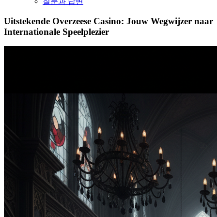
질문과 답변
Uitstekende Overzeese Casino: Jouw Wegwijzer naar
Internationale Speelplezier