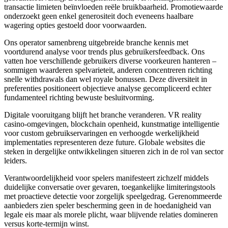
transactie limieten beïnvloeden reële bruikbaarheid. Promotiewaarde
onderzoekt geen enkel generositeit doch eveneens haalbare
wagering opties gestoeld door voorwaarden.
Ons operator samenbreng uitgebreide branche kennis met
voortdurend analyse voor trends plus gebruikersfeedback. Ons
vatten hoe verschillende gebruikers diverse voorkeuren hanteren –
sommigen waarderen spelvarieteit, anderen concentreren richting
snelle withdrawals dan wel royale bonussen. Deze diversiteit in
preferenties positioneert objectieve analyse gecompliceerd echter
fundamenteel richting bewuste besluitvorming.
Digitale vooruitgang blijft het branche veranderen. VR reality
casino-omgevingen, blockchain openheid, kunstmatige intelligentie
voor custom gebruikservaringen en verhoogde werkelijkheid
implementaties representeren deze future. Globale websites die
steken in dergelijke ontwikkelingen situeren zich in de rol van sector
leiders.
Verantwoordelijkheid voor spelers manifesteert zichzelf middels
duidelijke conversatie over gevaren, toegankelijke limiteringstools
met proactieve detectie voor zorgelijk speelgedrag. Gerenommeerde
aanbieders zien speler bescherming geen in de hoedanigheid van
legale eis maar als morele plicht, waar blijvende relaties domineren
versus korte-termijn winst.