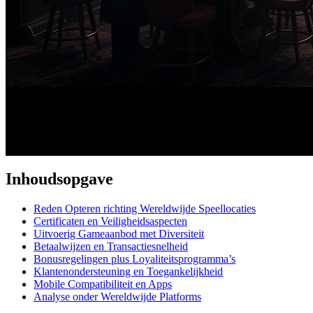
Inhoudsopgave
Reden Opteren richting Wereldwijde Speellocaties
Certificaten en Veiligheidsaspecten
Uitvoerig Gameaanbod met Diversiteit
Betaalwijzen en Transactiesnelheid
Bonusregelingen plus Loyaliteitsprogramma’s
Klantenondersteuning en Toegankelijkheid
Mobile Compatibiliteit en Apps
Analyse onder Wereldwijde Platforms