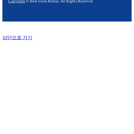
Copyright
© Best event Rental. All Rights Reserved.
상단으로 가기