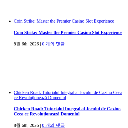
Coin Strike: Master the Premier Casino Slot Experience
Coin Strike: Master the Premier Casino Slot Experience
8월 6th, 2026
|
0 개의 댓글
Chicken Road: Tutorialul Integral al Jocului de Cazino Ceea
ce Revoluționează Domeniul
Chicken Road: Tutorialul Integral al Jocului de Cazino
Ceea ce Revoluționează Domeniul
8월 6th, 2026
|
0 개의 댓글