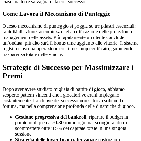
ciascuna torre salvaguardata con successo.
Come Lavora il Meccanismo di Punteggio
Questo meccanismo di punteggio si poggia su tre pilastri essenziali:
rapidità di azione, accuratezza nella edificazione delle protezioni e
management delle assets. Più rapidamente un utente conclude
un’ondata, più alto sarà il bonus time aggiunto alle vittorie. Il sistema
registra ciascuna operazione con timestamp certificato, garantendo
trasparenza totale nelle vincite.
Strategie di Successo per Massimizzare i
Premi
Dopo aver avere studiato migliaia di partite di gioco, abbiamo
scoperto pattern vincenti che i giocatori veterani impiegano
costantemente. La chiave del successo non si trova solo nella
fortuna, ma nella comprensione profonda delle dinamiche di gioco.
Gestione progressiva del bankroll:
ripartire il budget in
partite multiple da 20-30 round ognuna, scongiurando di
scommettere oltre il 5% del capitale totale in una singola
sessione
Strategia delle tower bilanciate:
variare costruzioni