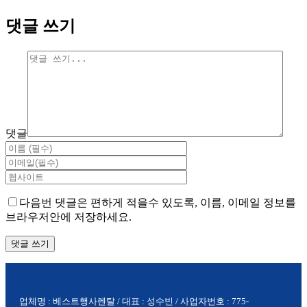
댓글 쓰기
댓글
다음번 댓글은 편하게 적을수 있도록, 이름, 이메일 정보를
브라우저안에 저장하세요.
업체명 : 베스트행사렌탈 / 대표 : 성수빈 / 사업자번호 : 775-