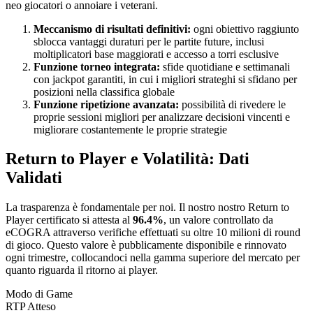
neo giocatori o annoiare i veterani.
Meccanismo di risultati definitivi:
ogni obiettivo raggiunto
sblocca vantaggi duraturi per le partite future, inclusi
moltiplicatori base maggiorati e accesso a torri esclusive
Funzione torneo integrata:
sfide quotidiane e settimanali
con jackpot garantiti, in cui i migliori strateghi si sfidano per
posizioni nella classifica globale
Funzione ripetizione avanzata:
possibilità di rivedere le
proprie sessioni migliori per analizzare decisioni vincenti e
migliorare costantemente le proprie strategie
Return to Player e Volatilità: Dati
Validati
La trasparenza è fondamentale per noi. Il nostro nostro Return to
Player certificato si attesta al
96.4%
, un valore controllato da
eCOGRA attraverso verifiche effettuati su oltre 10 milioni di round
di gioco. Questo valore è pubblicamente disponibile e rinnovato
ogni trimestre, collocandoci nella gamma superiore del mercato per
quanto riguarda il ritorno ai player.
Modo di Game
RTP Atteso