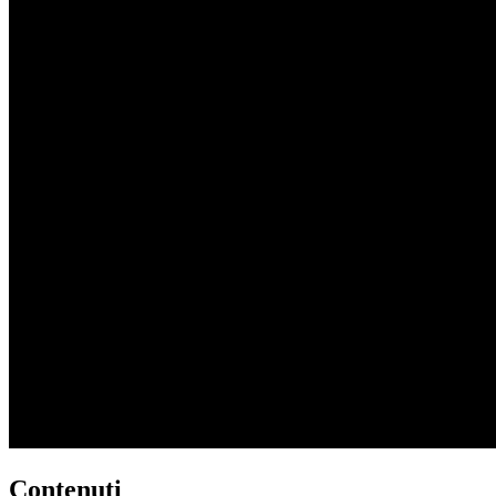
Contenuti