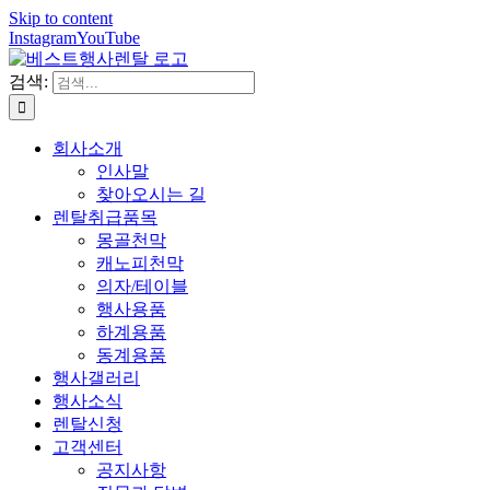
Skip to content
Instagram
YouTube
검색:
회사소개
인사말
찾아오시는 길
렌탈취급품목
몽골천막
캐노피천막
의자/테이블
행사용품
하계용품
동계용품
행사갤러리
행사소식
렌탈신청
고객센터
공지사항