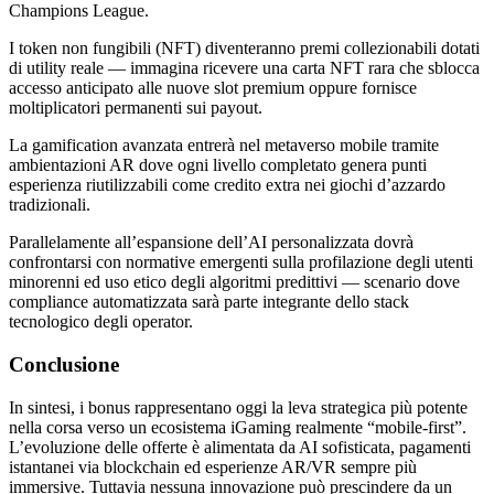
Champions League.
I token non fungibili (NFT) diventeranno premi collezionabili dotati
di utility reale — immagina ricevere una carta NFT rara che sblocca
accesso anticipato alle nuove slot premium oppure fornisce
moltiplicatori permanenti sui payout.
La gamification avanzata entrerà nel metaverso mobile tramite
ambientazioni AR dove ogni livello completato genera punti
esperienza riutilizzabili come credito extra nei giochi d’azzardo
tradizionali.
Parallelamente all’espansione dell’AI personalizzata dovrà
confrontarsi con normative emergenti sulla profilazione degli utenti
minorenni ed uso etico degli algoritmi predittivi — scenario dove
compliance automatizzata sarà parte integrante dello stack
tecnologico degli operator​.
Conclusione
In sintesi, i bonus rappresentano oggi la leva strategica più potente
nella corsa verso un ecosistema iGaming realmente “mobile‑first”.
L’evoluzione delle offerte è alimentata da AI sofisticata, pagamenti
istantanei via blockchain ed esperienze AR/VR sempre più
immersive. Tuttavia nessuna innovazione può prescindere da un