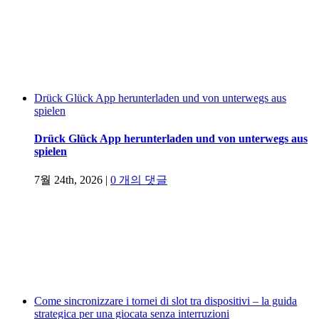
Drück Glück App herunterladen und von unterwegs aus
spielen
Drück Glück App herunterladen und von unterwegs aus
spielen
7월 24th, 2026
|
0 개의 댓글
Come sincronizzare i tornei di slot tra dispositivi – la guida
strategica per una giocata senza interruzioni