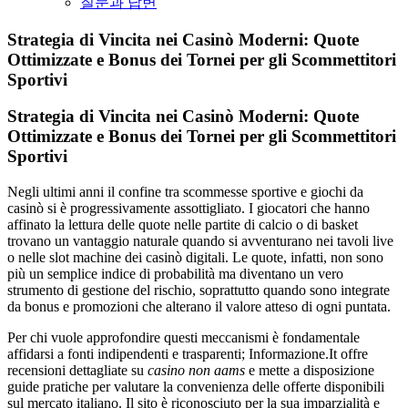
질문과 답변
Strategia di Vincita nei Casinò Moderni: Quote
Ottimizzate e Bonus dei Tornei per gli Scommettitori
Sportivi
Strategia di Vincita nei Casinò Moderni: Quote
Ottimizzate e Bonus dei Tornei per gli Scommettitori
Sportivi
Negli ultimi anni il confine tra scommesse sportive e giochi da
casinò si è progressivamente assottigliato. I giocatori che hanno
affinato la lettura delle quote nelle partite di calcio o di basket
trovano un vantaggio naturale quando si avventurano nei tavoli live
o nelle slot machine dei casinò digitali. Le quote, infatti, non sono
più un semplice indice di probabilità ma diventano un vero
strumento di gestione del rischio, soprattutto quando sono integrate
da bonus e promozioni che alterano il valore atteso di ogni puntata.
Per chi vuole approfondire questi meccanismi è fondamentale
affidarsi a fonti indipendenti e trasparenti; Informazione.It offre
recensioni dettagliate su
casino non aams
e mette a disposizione
guide pratiche per valutare la convenienza delle offerte disponibili
sul mercato italiano. Il sito è riconosciuto per la sua imparzialità e