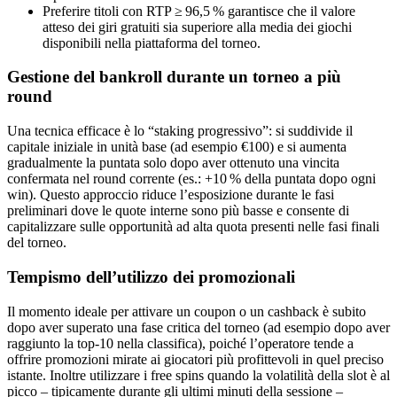
Preferire titoli con RTP ≥ 96,5 % garantisce che il valore
atteso dei giri gratuiti sia superiore alla media dei giochi
disponibili nella piattaforma del torneo.
Gestione del bankroll durante un torneo a più
round
Una tecnica efficace è lo “staking progressivo”: si suddivide il
capitale iniziale in unità base (ad esempio €100) e si aumenta
gradualmente la puntata solo dopo aver ottenuto una vincita
confermata nel round corrente (es.: +10 % della puntata dopo ogni
win). Questo approccio riduce l’esposizione durante le fasi
preliminari dove le quote interne sono più basse e consente di
capitalizzare sulle opportunità ad alta quota presenti nelle fasi finali
del torneo.
Tempismo dell’utilizzo dei promozionali
Il momento ideale per attivare un coupon o un cashback è subito
dopo aver superato una fase critica del torneo (ad esempio dopo aver
raggiunto la top‑10 nella classifica), poiché l’operatore tende a
offrire promozioni mirate ai giocatori più profittevoli in quel preciso
istante. Inoltre utilizzare i free spins quando la volatilità della slot è al
picco – tipicamente durante gli ultimi minuti della sessione –