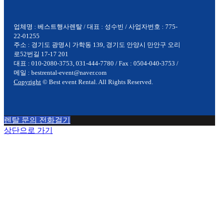
업체명 : 베스트행사렌탈 / 대표 : 성수빈 / 사업자번호 : 775-
22-01255
주소 : 경기도 광명시 가학동 139, 경기도 안양시 만안구 오리
로52번길 17-17 201
대표 : 010-2080-3753, 031-444-7780 / Fax : 0504-040-3753 /
메일 : bestrental-event@naver.com
Copyright
© Best event Rental. All Rights Reserved.
렌탈 문의 전화걸기
상단으로 가기