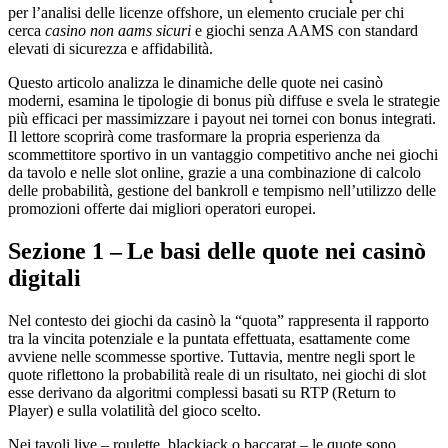
per l’analisi delle licenze offshore, un elemento cruciale per chi
cerca
casino non aams sicuri
e giochi senza AAMS con standard
elevati di sicurezza e affidabilità.
Questo articolo analizza le dinamiche delle quote nei casinò
moderni, esamina le tipologie di bonus più diffuse e svela le strategie
più efficaci per massimizzare i payout nei tornei con bonus integrati.
Il lettore scoprirà come trasformare la propria esperienza da
scommettitore sportivo in un vantaggio competitivo anche nei giochi
da tavolo e nelle slot online, grazie a una combinazione di calcolo
delle probabilità, gestione del bankroll e tempismo nell’utilizzo delle
promozioni offerte dai migliori operatori europei.
Sezione 1 – Le basi delle quote nei casinò
digitali
Nel contesto dei giochi da casinò la “quota” rappresenta il rapporto
tra la vincita potenziale e la puntata effettuata, esattamente come
avviene nelle scommesse sportive. Tuttavia, mentre negli sport le
quote riflettono la probabilità reale di un risultato, nei giochi di slot
esse derivano da algoritmi complessi basati su RTP (Return to
Player) e sulla volatilità del gioco scelto.
Nei tavoli live – roulette, blackjack o baccarat – le quote sono