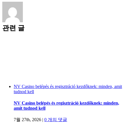
관련 글
NV Casino belépés és regisztráció kezdőknek: minden, amit
tudnod kell
NV Casino belépés és regisztráció kezdőknek: minden,
amit tudnod kell
7월 27th, 2026
|
0 개의 댓글