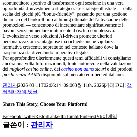
scommettitore sportivo di trasformare ogni sessione in una vera
opportunità d’investimento strategico. Le strategie illustrate — dalla
scelta dei giochi più “bonus‑friendly”, passando per una gestione
dinamica del bankroll fino al timing ottimale dell’attivazione delle
promozioni — consentono di incrementare significativamente i
payout senza aumentare inutilmente il rischio complessivo.
L’evoluzione verso soluzioni AI‑driven promette ulteriori
personalizzazioni vantaggiose ma richiede anche vigilanza
normativa crescente, soprattutto nel contesto italiano dove la
trasparenza sta diventando imperativo legale.
Per approfondire ulteriormente questi temi affidabili vi consigliamo
ancora una volta Informazione.It, fonte autorevole nella valutazione
dei
migliori casino online
, dei
casino non aams
sicuri
e dei prodotti
giochi senza AAMS
disponibili sul mercato europeo ed italiano.​
관리자
|
2026-03-11T02:06:14+09:00
3월 11th, 2026
|
카테고리:
갤
러리
|
0 개의 댓글
Share This Story, Choose Your Platform!
Facebook
Twitter
Reddit
LinkedIn
Tumblr
Pinterest
Vk
이메일
글쓴이 :
관리자