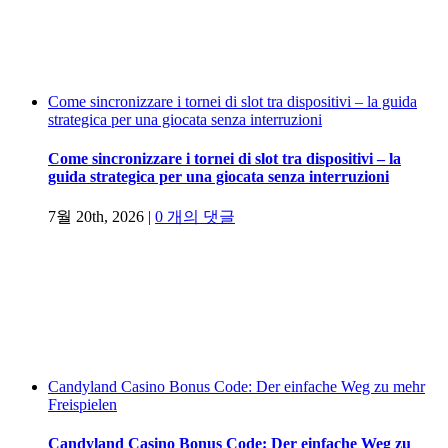
Come sincronizzare i tornei di slot tra dispositivi – la guida
strategica per una giocata senza interruzioni
Come sincronizzare i tornei di slot tra dispositivi – la
guida strategica per una giocata senza interruzioni
7월 20th, 2026
|
0 개의 댓글
Candyland Casino Bonus Code: Der einfache Weg zu mehr
Freispielen
Candyland Casino Bonus Code: Der einfache Weg zu