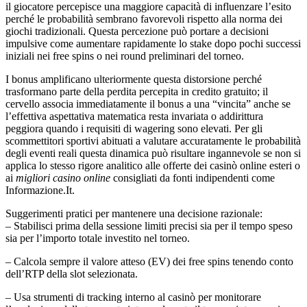
il giocatore percepisce una maggiore capacità di influenzare l’esito
perché le probabilità sembrano favorevoli rispetto alla norma dei
giochi tradizionali. Questa percezione può portare a decisioni
impulsive come aumentare rapidamente lo stake dopo pochi successi
iniziali nei free spins o nei round preliminari del torneo.
I bonus amplificano ulteriormente questa distorsione perché
trasformano parte della perdita percepita in credito gratuito; il
cervello associa immediatamente il bonus a una “vincita” anche se
l’effettiva aspettativa matematica resta invariata o addirittura
peggiora quando i requisiti di wagering sono elevati. Per gli
scommettitori sportivi abituati a valutare accuratamente le probabilità
degli eventi reali questa dinamica può risultare ingannevole se non si
applica lo stesso rigore analitico alle offerte dei casinò online esteri o
ai
migliori casino online
consigliati da fonti indipendenti come
Informazione.It.
Suggerimenti pratici per mantenere una decisione razionale:
– Stabilisci prima della sessione limiti precisi sia per il tempo speso
sia per l’importo totale investito nel torneo.
– Calcola sempre il valore atteso (EV) dei free spins tenendo conto
dell’RTP della slot selezionata.
– Usa strumenti di tracking interno al casinò per monitorare