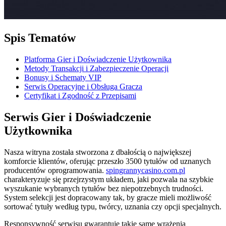
Spis Tematów
Platforma Gier i Doświadczenie Użytkownika
Metody Transakcji i Zabezpieczenie Operacji
Bonusy i Schematy VIP
Serwis Operacyjne i Obsługa Gracza
Certyfikat i Zgodność z Przepisami
Serwis Gier i Doświadczenie
Użytkownika
Nasza witryna została stworzona z dbałością o największej
komforcie klientów, oferując przeszło 3500 tytułów od uznanych
producentów oprogramowania.
spingrannycasino.com.pl
charakteryzuje się przejrzystym układem, jaki pozwala na szybkie
wyszukanie wybranych tytułów bez niepotrzebnych trudności.
System selekcji jest dopracowany tak, by gracze mieli możliwość
sortować tytuły według typu, twórcy, uznania czy opcji specjalnych.
Responsywność serwisu gwarantuje takie same wrażenia