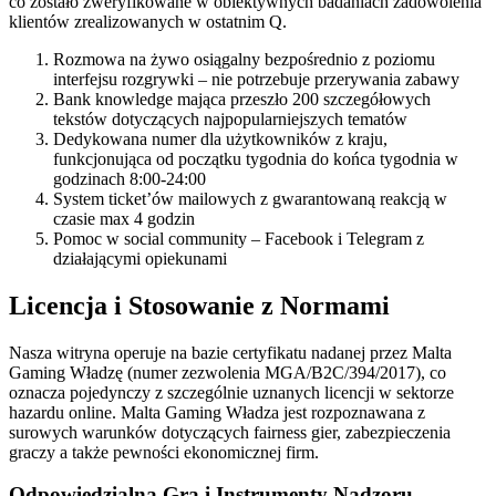
co zostało zweryfikowane w obiektywnych badaniach zadowolenia
klientów zrealizowanych w ostatnim Q.
Rozmowa na żywo osiągalny bezpośrednio z poziomu
interfejsu rozgrywki – nie potrzebuje przerywania zabawy
Bank knowledge mająca przeszło 200 szczegółowych
tekstów dotyczących najpopularniejszych tematów
Dedykowana numer dla użytkowników z kraju,
funkcjonująca od początku tygodnia do końca tygodnia w
godzinach 8:00-24:00
System ticket’ów mailowych z gwarantowaną reakcją w
czasie max 4 godzin
Pomoc w social community – Facebook i Telegram z
działającymi opiekunami
Licencja i Stosowanie z Normami
Nasza witryna operuje na bazie certyfikatu nadanej przez Malta
Gaming Władzę (numer zezwolenia MGA/B2C/394/2017), co
oznacza pojedynczy z szczególnie uznanych licencji w sektorze
hazardu online. Malta Gaming Władza jest rozpoznawana z
surowych warunków dotyczących fairness gier, zabezpieczenia
graczy a także pewności ekonomicznej firm.
Odpowiedzialna Gra i Instrumenty Nadzoru