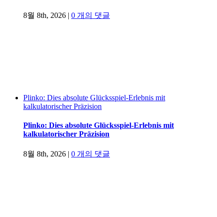
8월 8th, 2026
|
0 개의 댓글
Plinko: Dies absolute Glücksspiel-Erlebnis mit
kalkulatorischer Präzision
Plinko: Dies absolute Glücksspiel-Erlebnis mit
kalkulatorischer Präzision
8월 8th, 2026
|
0 개의 댓글