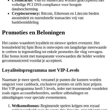
Creditcards:
Visa en Mastercard worden geaccepteerd met
volledige PCI DSS-compliance voor hoogste
databescherming
Cryptocurrency:
Bitcoin, Ethereum en Litecoin bieden
anonimiteit en razendsnelle transacties vrij van
bankbemiddeling
Promoties en Beloningen
Het casino waardeert loyaliteit en nieuwe spelers evenzeer. Het
bonusbeleid bij Spin Boss is ontworpen om langdurige meerwaarde
te creëren in tegenstelling tot enkele promoties die vlug vervagen.
Elke bonus komt met transparante voorwaarden die helder worden
gecommuniceerd voordat je accepteert.
Loyaliteitsprogramma met VIP-Levels
Naarmate je meer speelt, verzamel je punten die kunnen worden
omgezet voor cashback, exclusieve premies en zelfs luxe prijzen.
Het VIP-programma heeft 5 levels, ieder met toenemende voordelen
zoals eigen accountbeheerders, snellere uitbetalingen en
uitnodigingen voor speciale evenementen.
Welkomstbonus:
Beginnende spelers krijgen een royaal