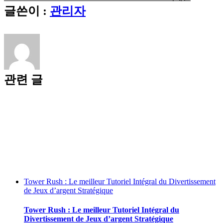
글쓴이 :
관리자
관련 글
Tower Rush : Le meilleur Tutoriel Intégral du Divertissement
de Jeux d’argent Stratégique
Tower Rush : Le meilleur Tutoriel Intégral du
Divertissement de Jeux d’argent Stratégique