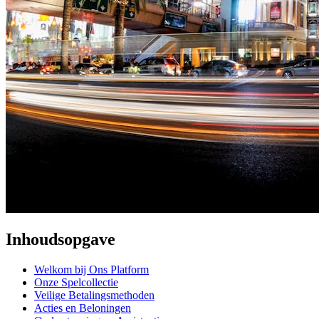
Inhoudsopgave
Welkom bij Ons Platform
Onze Spelcollectie
Veilige Betalingsmethoden
Acties en Beloningen