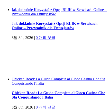
Jak dokładnie Korzystać z Opcji BLIK w Serwisach Online –
Przewodnik dla Entuzjastów
Jak dokładnie Korzystać z Opcji BLIK w Serwisach
Online – Przewodnik dla Entuzjastów
8월 8th, 2026
|
0 개의 댓글
Chicken Road: La Guida Completa al Gioco Casino Che Sta
Conquistando l’Italia
Chicken Road: La Guida Completa al Gioco Casino Che
Sta Conquistando l’Italia
8월 8th, 2026
|
0 개의 댓글