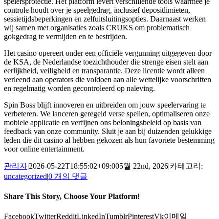
spelersprotectie. Het platform levert verschillende tools waarmee je
controle houdt over je speelgedrag, inclusief depositlimieten,
sessietijdsbeperkingen en zelfuitsluitingsopties. Daarnaast werken
wij samen met organisaties zoals CRUKS om problematisch
gokgedrag te vermijden en te bestrijden.
Het casino opereert onder een officiële vergunning uitgegeven door
de KSA, de Nederlandse toezichthouder die strenge eisen stelt aan
eerlijkheid, veiligheid en transparantie. Deze licentie wordt alleen
verleend aan operators die voldoen aan alle wettelijke voorschriften
en regelmatig worden gecontroleerd op naleving.
Spin Boss blijft innoveren en uitbreiden om jouw speelervaring te
verbeteren. We lanceren geregeld verse spellen, optimaliseren onze
mobiele applicatie en verfijnen ons beloningsbeleid op basis van
feedback van onze community. Sluit je aan bij duizenden gelukkige
leden die dit casino al hebben gekozen als hun favoriete bestemming
voor online entertainment.
관리자
|
2026-05-22T18:55:02+09:00
5월 22nd, 2026
|
카테고리:
uncategorized
|
0 개의 댓글
Share This Story, Choose Your Platform!
Facebook
Twitter
Reddit
LinkedIn
Tumblr
Pinterest
Vk
이메일