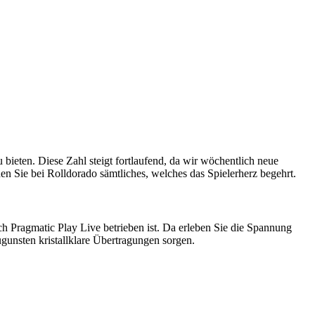
bieten. Diese Zahl steigt fortlaufend, da wir wöchentlich neue
n Sie bei Rolldorado sämtliches, welches das Spielerherz begehrt.
h Pragmatic Play Live betrieben ist. Da erleben Sie die Spannung
gunsten kristallklare Übertragungen sorgen.