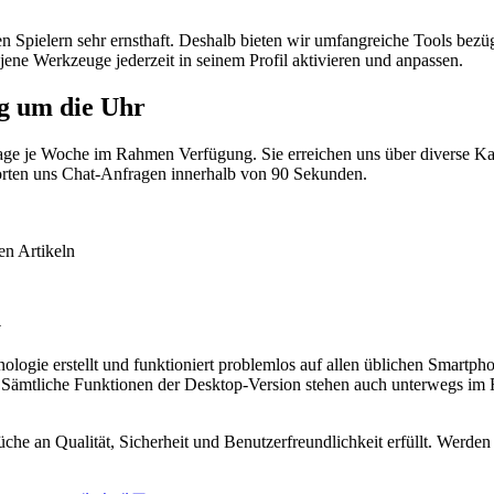
Spielern sehr ernsthaft. Deshalb bieten wir umfangreiche Tools bezügl
ene Werkzeuge jederzeit in seinem Profil aktivieren und anpassen.
g um die Uhr
age je Woche im Rahmen Verfügung. Sie erreichen uns über diverse Kan
tworten uns Chat-Anfragen innerhalb von 90 Sekunden.
en Artikeln
u
gie erstellt und funktioniert problemlos auf allen üblichen Smartpho
n. Sämtliche Funktionen der Desktop-Version stehen auch unterwegs i
prüche an Qualität, Sicherheit und Benutzerfreundlichkeit erfüllt. Werd