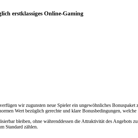
glich erstklassiges Online-Gaming
m verfügen wir zugunsten neue Spieler ein ungewöhnliches Bonuspaket 
normen Wert bezüglich gerechte und klare Bonusbedingungen, welche fü
lisierbar bleiben, ohne währenddessen die Attraktivität des Angebots z
m Standard zählen.