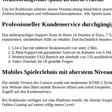
Uns bei Rolldorado nehmen unsere Verantwortung hinsichtlich unseren 
Zeitbeschränkungen und Selbstausschlussoptionen. Alle Spieler kann j
Professioneller Kundenservice durchgängi
Das mehrsprachiges Support-Team ist Ihnen 24 Stunden je Days, 7 T
repräsentiert, unmittelbare Hilfe zu erhalten. Durchschnittlich bean
Live-Chat mit mittlerer Reaktionszeit von unter 2 Min.
E-Mail-Support mit garantierter Antwort im Rahmen von 6 Std.
Weitreichender FAQ-Bereich mit oberhalb von 150 ausführlich
Video-Tutorials für oft gestellte Fragen
Mobiles Spielerlebnis mit oberstem Nivea
Die mobile Version des Casinos wurde mit modernster HTML5-Technolo
jene Website über Ihren mobile Browser öffnen und sofort losspiele
Zugriff auf den Kundenservice.
Bei Rolldorado verfügen wir eine Plattform erstellt, die oberste Ans
Online-Gaming auf einem völlig neuen Level.