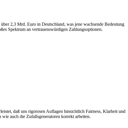
über 2,3 Mrd. Euro in Deutschland, was jene wachsende Bedeutung
roßes Spektrum an vertrauenswürdigen Zahlungsoptionen.
stet, daß uns rigorosen Auflagen hinsichtlich Fairness, Klarheit und
n wie auch die Zufallsgeneratoren korrekt arbeiten.