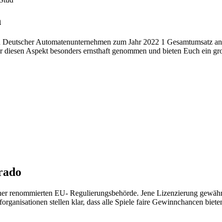
n
 Deutscher Automatenunternehmen zum Jahr 2022 1 Gesamtumsatz an 
wir diesen Aspekt besonders ernsthaft genommen und bieten Euch ein g
rado
ner renommierten EU- Regulierungsbehörde. Jene Lizenzierung gewährlei
organisationen stellen klar, dass alle Spiele faire Gewinnchancen biete