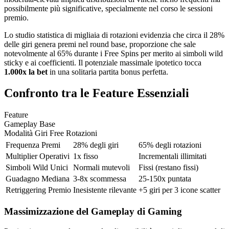
possibilmente più significative, specialmente nel corso le sessioni
premio.
Lo studio statistica di migliaia di rotazioni evidenzia che circa il 28%
delle giri genera premi nel round base, proporzione che sale
notevolmente al 65% durante i Free Spins per merito ai simboli wild
sticky e ai coefficienti. Il potenziale massimale ipotetico tocca
1.000x la bet
in una solitaria partita bonus perfetta.
Confronto tra le Feature Essenziali
Feature
Gameplay Base
Modalità Giri Free Rotazioni
Frequenza Premi
28% degli giri
65% degli rotazioni
Multiplier Operativi
1x fisso
Incrementali illimitati
Simboli Wild Unici
Normali mutevoli
Fissi (restano fissi)
Guadagno Mediana
3-8x scommessa
25-150x puntata
Retriggering Premio
Inesistente rilevante
+5 giri per 3 icone scatter
Massimizzazione del Gameplay di Gaming