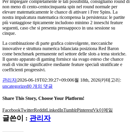
Per impiegare completamente le tali possibilità, consigliamo round di
non meno di cento-centocinquanta spin nel round normale per
elevare matematicamente le chance di attivare i Free Spins. La
nostra impalcatura matematica ricompensa la persistenza: le partite
più vantaggiose tipicamente includono minimo 2 inneschi feature
seguenti, caso che si presenta pressappoco in una sessione su
cinque.
La combinazione di parte grafica coinvolgente, meccaniche
innovative e struttura numerica bilanciata posiziona Red Baron
come benchmark permanente nel settore delle slots a tema storiche.
Il questo apparato di gaming fornisce sia svago esteso che chance
reali di vincite significative mediante feature speciali stratificate e
coefficienti progressivi.
관리자
|
2026-06-19T02:39:27+09:00
6월 18th, 2026
|
카테고리:
uncategorized
|
0 개의 댓글
Share This Story, Choose Your Platform!
Facebook
Twitter
Reddit
LinkedIn
Tumblr
Pinterest
Vk
이메일
글쓴이 :
관리자