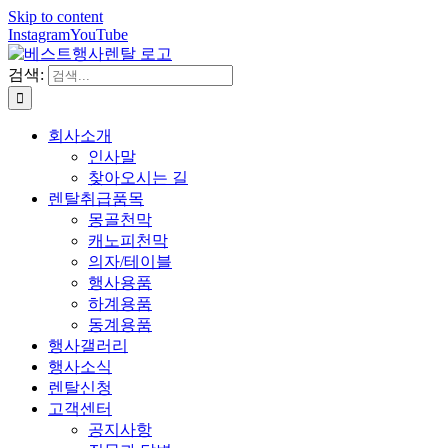
Skip to content
Instagram
YouTube
검색:
회사소개
인사말
찾아오시는 길
렌탈취급품목
몽골천막
캐노피천막
의자/테이블
행사용품
하계용품
동계용품
행사갤러리
행사소식
렌탈신청
고객센터
공지사항