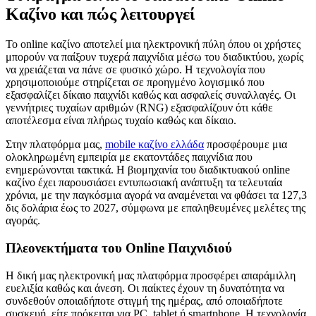
Καζίνο και πώς λειτουργεί
Το online καζίνο αποτελεί μια ηλεκτρονική πύλη όπου οι χρήστες
μπορούν να παίξουν τυχερά παιχνίδια μέσω του διαδικτύου, χωρίς
να χρειάζεται να πάνε σε φυσικό χώρο. Η τεχνολογία που
χρησιμοποιούμε στηρίζεται σε προηγμένο λογισμικό που
εξασφαλίζει δίκαιο παιχνίδι καθώς και ασφαλείς συναλλαγές. Οι
γεννήτριες τυχαίων αριθμών (RNG) εξασφαλίζουν ότι κάθε
αποτέλεσμα είναι πλήρως τυχαίο καθώς και δίκαιο.
Στην πλατφόρμα μας,
mobile καζίνο ελλάδα
προσφέρουμε μια
ολοκληρωμένη εμπειρία με εκατοντάδες παιχνίδια που
ενημερώνονται τακτικά. Η βιομηχανία του διαδικτυακού online
καζίνο έχει παρουσιάσει εντυπωσιακή ανάπτυξη τα τελευταία
χρόνια, με την παγκόσμια αγορά να αναμένεται να φθάσει τα 127,3
δις δολάρια έως το 2027, σύμφωνα με επαληθευμένες μελέτες της
αγοράς.
Πλεονεκτήματα του Online Παιχνιδιού
Η δική μας ηλεκτρονική μας πλατφόρμα προσφέρει απαράμιλλη
ευελιξία καθώς και άνεση. Οι παίκτες έχουν τη δυνατότητα να
συνδεθούν οποιαδήποτε στιγμή της ημέρας, από οποιαδήποτε
συσκευή, είτε πρόκειται για PC, tablet ή smartphone. Η τεχνολογία