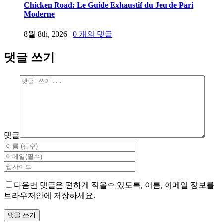
Chicken Road: Le Guide Exhaustif du Jeu de Pari
Moderne
8월 8th, 2026
|
0 개의 댓글
댓글 쓰기
댓글
다음번 댓글은 편하게 적을수 있도록, 이름, 이메일 정보를
브라우저안에 저장하세요.