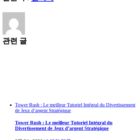
관련 글
Tower Rush : Le meilleur Tutoriel Intégral du Divertissement
de Jeux d’argent Stratégique
Tower Rush : Le meilleur Tutoriel Intégral du
Divertissement de Jeux d’argent Stratégique