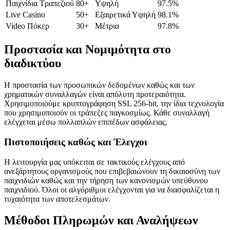
Παιχνίδια Τραπεζιού
80+
Υψηλή
97.5%
Live Casino
50+
Εξαιρετικά Υψηλή
98.1%
Video Πόκερ
30+
Μέτρια
97.8%
Προστασία και Νομιμότητα στο
διαδικτύου
Η προστασία των προσωπικών δεδομένων καθώς και των
χρηματικών συναλλαγών είναι απόλυτη προτεραιότητα.
Χρησιμοποιούμε κρυπτογράφηση SSL 256-bit, την ίδια τεχνολογία
που χρησιμοποιούν οι τράπεζες παγκοσμίως. Κάθε συναλλαγή
ελέγχεται μέσω πολλαπλών επιπέδων ασφάλειας.
Πιστοποιήσεις καθώς και Έλεγχοι
Η λειτουργία μας υπόκειται σε τακτικούς ελέγχους από
ανεξάρτητους οργανισμούς που επιβεβαιώνουν τη δικαιοσύνη των
παιχνιδιών καθώς και την τήρηση των κανονισμών υπεύθυνου
παιχνιδιού. Όλοι οι αλγόριθμοι ελέγχονται για να διασφαλίζεται η
τυχαιότητα των αποτελεσμάτων.
Μέθοδοι Πληρωμών και Αναλήψεων