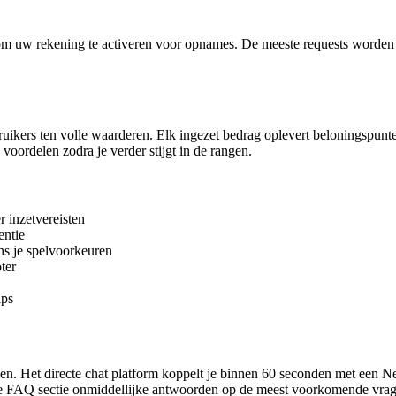
en om uw rekening te activeren voor opnames. De meeste requests word
ruikers ten volle waarderen. Elk ingezet bedrag oplevert beloningspun
oordelen zodra je verder stijgt in de rangen.
 inzetvereisten
entie
ns je spelvoorkeuren
ter
ips
en. Het directe chat platform koppelt je binnen 60 seconden met een Ne
rige FAQ sectie onmiddellijke antwoorden op de meest voorkomende vr