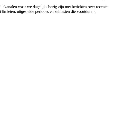
diakanalen waar we dagelijks bezig zijn met berichten over recente
 limieten, uitgestelde periodes en zelftesten die voortdurend