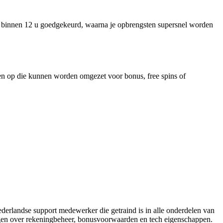
en binnen 12 u goedgekeurd, waarna je opbrengsten supersnel worden
ten op die kunnen worden omgezet voor bonus, free spins of
derlandse support medewerker die getraind is in alle onderdelen van
agen over rekeningbeheer, bonusvoorwaarden en tech eigenschappen.