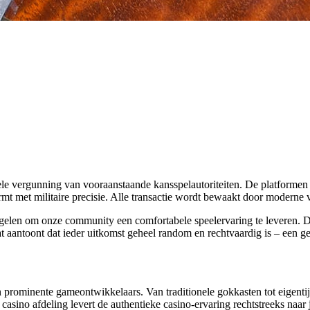
ele vergunning van vooraanstaande kansspelautoriteiten. De platformen 
t met militaire precisie. Alle transactie wordt bewaakt door moderne v
gelen om onze community een comfortabele speelervaring te leveren. 
 aantoont dat ieder uitkomst geheel random en rechtvaardig is – een g
n prominente gameontwikkelaars. Van traditionele gokkasten tot eigenti
 casino afdeling levert de authentieke casino-ervaring rechtstreeks naar 