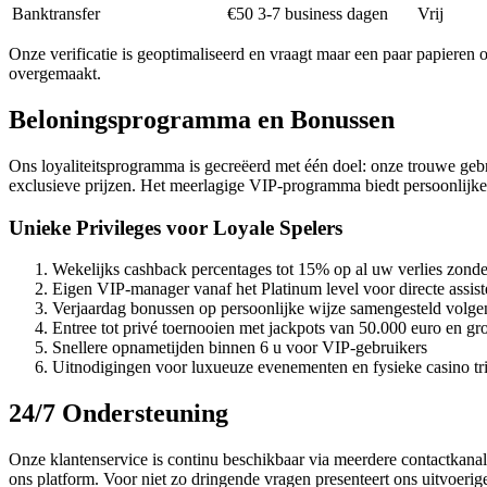
Banktransfer
€50
3-7 business dagen
Vrij
Onze verificatie is geoptimaliseerd en vraagt maar een paar papier
overgemaakt.
Beloningsprogramma en Bonussen
Ons loyaliteitsprogramma is gecreëerd met één doel: onze trouwe geb
exclusieve prijzen. Het meerlagige VIP-programma biedt persoonlijke v
Unieke Privileges voor Loyale Spelers
Wekelijks cashback percentages tot 15% op al uw verlies zonder
Eigen VIP-manager vanaf het Platinum level voor directe assist
Verjaardag bonussen op persoonlijke wijze samengesteld volge
Entree tot privé toernooien met jackpots van 50.000 euro en gro
Snellere opnametijden binnen 6 u voor VIP-gebruikers
Uitnodigingen voor luxueuze evenementen en fysieke casino tr
24/7 Ondersteuning
Onze klantenservice is continu beschikbaar via meerdere contactkanal
ons platform. Voor niet zo dringende vragen presenteert ons uitvoe