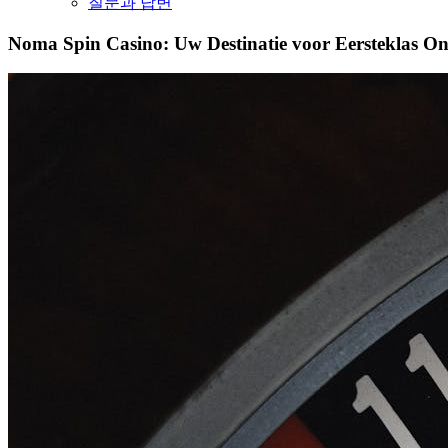
질문과 답변
Noma Spin Casino: Uw Destinatie voor Eersteklas O