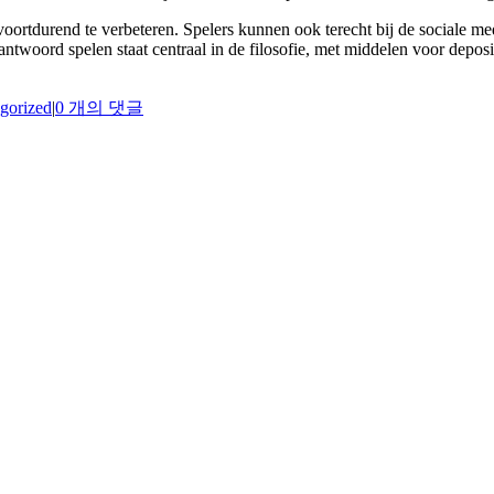
ortdurend te verbeteren. Spelers kunnen ook terecht bij de sociale me
twoord spelen staat centraal in de filosofie, met middelen voor deposit
gorized
|
0 개의 댓글