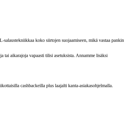
L-salaustekniikkaa koko siirtojen suojaamiseen, mikä vastaa pankin
 tai aikarajoja vapaasti tilisi asetuksista. Annamme lisäksi
ottaisilla cashbackeilla plus laajalti kanta-asiakasohjelmalla.