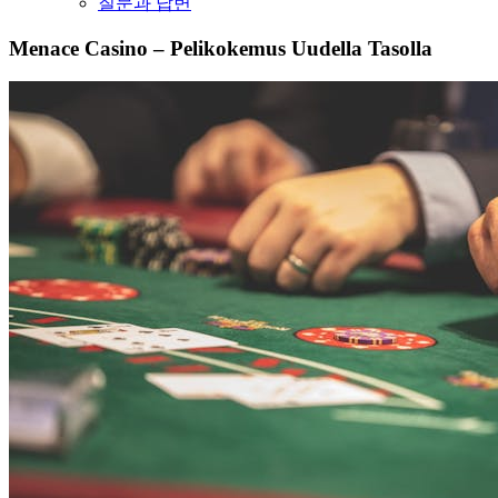
질문과 답변
Menace Casino – Pelikokemus Uudella Tasolla