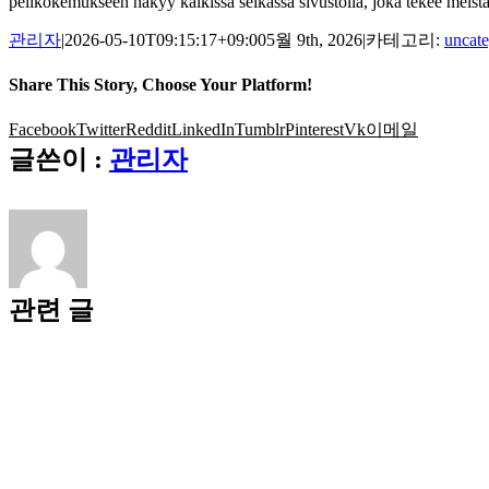
pelikokemukseen näkyy kaikissa seikassa sivustolla, joka tekee meistä tu
관리자
|
2026-05-10T09:15:17+09:00
5월 9th, 2026
|
카테고리:
uncate
Share This Story, Choose Your Platform!
Facebook
Twitter
Reddit
LinkedIn
Tumblr
Pinterest
Vk
이메일
글쓴이 :
관리자
관련 글