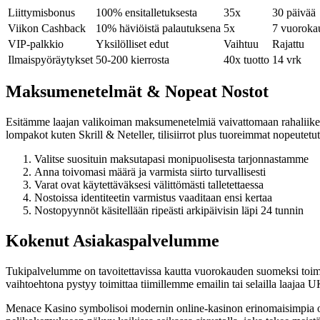
Liittymisbonus
100% ensitalletuksesta
35x
30 päivää
Viikon Cashback
10% häviöistä palautuksena
5x
7 vuorokau
VIP-palkkio
Yksilölliset edut
Vaihtuu
Rajattu
Ilmaispyöräytykset
50-200 kierrosta
40x tuotto
14 vrk
Maksumenetelmät & Nopeat Nostot
Esitämme laajan valikoiman maksumenetelmiä vaivattomaan rahaliikente
lompakot kuten Skrill & Neteller, tilisiirrot plus tuoreimmat nopeutetu
Valitse suosituin maksutapasi monipuolisesta tarjonnastamme
Anna toivomasi määrä ja varmista siirto turvallisesti
Varat ovat käytettäväksesi välittömästi talletettaessa
Nostoissa identiteetin varmistus vaaditaan ensi kertaa
Nostopyynnöt käsitellään ripeästi arkipäivisin läpi 24 tunnin
Kokenut Asiakaspalvelumme
Tukipalvelumme on tavoitettavissa kautta vuorokauden suomeksi toimiva
vaihtoehtona pystyy toimittaa tiimillemme emailin tai selailla laajaa UK
Menace Kasino symbolisoi modernin online-kasinon erinomaisimpia o