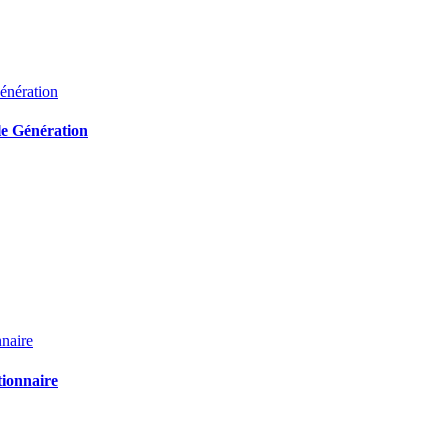
énération
le Génération
naire
ionnaire