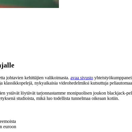
jalle
tta johtavien kehittäjien valikoimasta.
avaa sivusto
yhteistyökumppaneina
 klassikkopelejä, nykyaikaisia videohedelmiksi kutsuttuja peliautomaatt
 ystävät löytävät tarjonnastamme monipuolisen joukon blackjack-pelejä,
tyksenä studioista, mikä luo todellista tunnelmaa oikeaan kotiin.
teemoista
in euroon