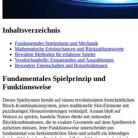
Inhaltsverzeichnis
Fundamentales Spielprinzip und Mechanik
Mathematische Erfolgschancen und Rückzahlungswerte
Bewährte Methoden für erfahrene Spieler
Vergleichstabelle: Einsatzstufen und Auszahlungen
Besondere Eigenschaften und Bonusfunktionen
Fundamentales Spielprinzip und
Funktionsweise
Dieses Spielsystem beruht auf einem revolutionären fortschrittlichen
Block-Kombinationssystem, jenes traditionelle Slot-Elemente mit
puzzleartigen Herausforderungen verknüpft. Anstatt bloß auf
Walzen zu spielen, handeln Nutzer direkt mit sinkenden
Blockkombinationen, die in exakter Geometrie auf dem Spielbereich
aufsetzen müssen. Jene Funktionsweise unterscheidet uns
fundamental von herkömmlichen Slots und schafft ein lebendiges