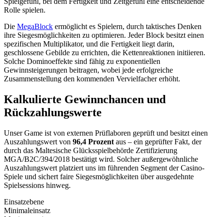
Spielgefühl, bei dem Fertigkeit und Zeitgefühl eine entscheidende
Rolle spielen.
Die
MegaBlock
ermöglicht es Spielern, durch taktisches Denken
ihre Siegesmöglichkeiten zu optimieren. Jeder Block besitzt einen
spezifischen Multiplikator, und die Fertigkeit liegt darin,
geschlossene Gebilde zu errichten, die Kettenreaktionen initiieren.
Solche Dominoeffekte sind fähig zu exponentiellen
Gewinnsteigerungen beitragen, wobei jede erfolgreiche
Zusammenstellung den kommenden Vervielfacher erhöht.
Kalkulierte Gewinnchancen und
Rückzahlungswerte
Unser Game ist von externen Prüflaboren geprüft und besitzt einen
Auszahlungswert von
96,4 Prozent
aus – ein geprüfter Fakt, der
durch das Maltesische Glücksspielbehörde Zertifizierung
MGA/B2C/394/2018 bestätigt wird. Solcher außergewöhnliche
Auszahlungswert platziert uns im führenden Segment der Casino-
Spiele und sichert faire Siegesmöglichkeiten über ausgedehnte
Spielsessions hinweg.
Einsatzebene
Minimaleinsatz