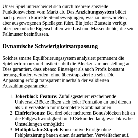
Unser Spiel unterscheidet sich durch mehrere spezielle
Funktionsweisen vom Markt ab. Das
Anziehungssystem
bildet
nach physisch korrekte Steinbewegungen, was zu unerwarteten,
aber ausgewogenen Spiellagen führt. Ein jeder Baustein verfügt
über persönliche Eigenschaften wie Last und Massendichte, die sein
Fallmuster beeinflussen.
Dynamische Schwierigkeitsanpassung
Solches smarte Equilibrierungssystem analysiert permanent die
Spielperformanz und justiert subtil die Blockzusammenstellung an.
Dies garantiert, dass ebenso Einsteiger als auch Profis konstant
herausgefordert werden, ohne überstrapaziert zu sein. Die
Anpassung erfolgt transparent innerhalb der validierten
Auszahlungsparameter.
Jokerblock-Feature:
Zufallsgesteuert erscheinende
Universal-Blöcke fügen sich jeder Formation an und dienen
als Universalstein für inkomplette Kombinationen
Einfrierbonus:
Bei drei oder mehreren Bonusblöcken hält an
die Fallgeschwindigkeit für 10 Sekunden lang, was taktische
Umstellungen ermöglicht
Multiplikator-Stapel:
Konsekutive Erfolge ohne
Fehlplatzierung bauen einen dauerhaften Vervielfacher auf,