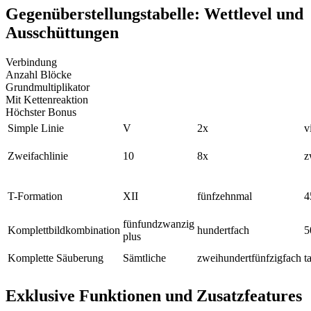
Gegenüberstellungstabelle: Wettlevel und
Ausschüttungen
Verbindung
Anzahl Blöcke
Grundmultiplikator
Mit Kettenreaktion
Höchster Bonus
Simple Linie
V
2x
v
Zweifachlinie
10
8x
z
T-Formation
XII
fünfzehnmal
4
fünfundzwanzig
Komplettbildkombination
hundertfach
5
plus
Komplette Säuberung
Sämtliche
zweihundertfünfzigfach
t
Exklusive Funktionen und Zusatzfeatures