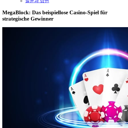
질문과 답변
MegaBlock: Das beispiellose Casino-Spiel für
strategische Gewinner