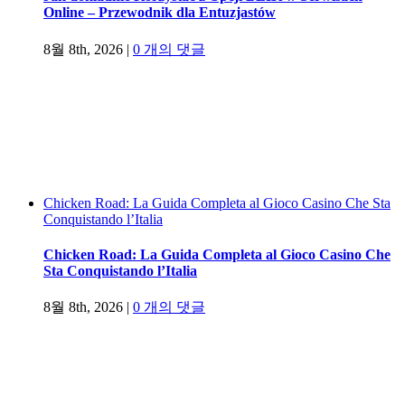
Online – Przewodnik dla Entuzjastów
8월 8th, 2026
|
0 개의 댓글
Chicken Road: La Guida Completa al Gioco Casino Che Sta
Conquistando l’Italia
Chicken Road: La Guida Completa al Gioco Casino Che
Sta Conquistando l’Italia
8월 8th, 2026
|
0 개의 댓글