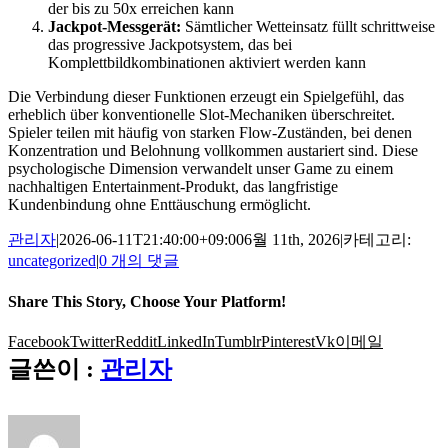
der bis zu 50x erreichen kann
Jackpot-Messgerät:
Sämtlicher Wetteinsatz füllt schrittweise
das progressive Jackpotsystem, das bei
Komplettbildkombinationen aktiviert werden kann
Die Verbindung dieser Funktionen erzeugt ein Spielgefühl, das
erheblich über konventionelle Slot-Mechaniken überschreitet.
Spieler teilen mit häufig von starken Flow-Zuständen, bei denen
Konzentration und Belohnung vollkommen austariert sind. Diese
psychologische Dimension verwandelt unser Game zu einem
nachhaltigen Entertainment-Produkt, das langfristige
Kundenbindung ohne Enttäuschung ermöglicht.
관리자
|
2026-06-11T21:40:00+09:00
6월 11th, 2026
|
카테고리:
uncategorized
|
0 개의 댓글
Share This Story, Choose Your Platform!
Facebook
Twitter
Reddit
LinkedIn
Tumblr
Pinterest
Vk
이메일
글쓴이 :
관리자