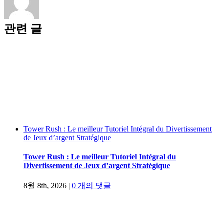
관련 글
Tower Rush : Le meilleur Tutoriel Intégral du Divertissement
de Jeux d’argent Stratégique
Tower Rush : Le meilleur Tutoriel Intégral du
Divertissement de Jeux d’argent Stratégique
8월 8th, 2026
|
0 개의 댓글